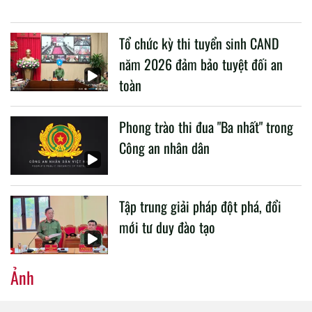
buổi làm việc với các đơn vị của 2 Bộ về một số nội dung
liên quan đến công tác giáo dục và đào tạo của lực lượng
Tổ chức kỳ thi tuyển sinh CAND
CAND.
năm 2026 đảm bảo tuyệt đối an
toàn
Phong trào thi đua "Ba nhất" trong
Công an nhân dân
Tập trung giải pháp đột phá, đổi
mới tư duy đào tạo
Ảnh