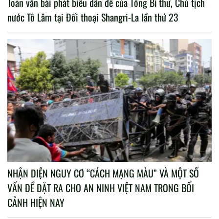
Toàn văn bài phát biểu dẫn đề của Tổng Bí thư, Chủ tịch
nước Tô Lâm tại Đối thoại Shangri-La lần thứ 23
NHẬN DIỆN NGUY CƠ “CÁCH MẠNG MÀU” VÀ MỘT SỐ
VẤN ĐỀ ĐẶT RA CHO AN NINH VIỆT NAM TRONG BỐI
CẢNH HIỆN NAY