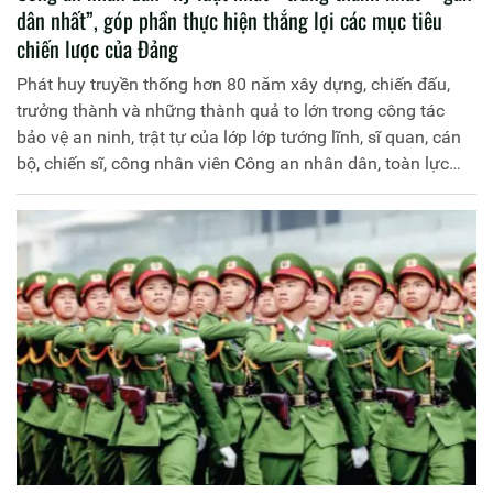
dân nhất”, góp phần thực hiện thắng lợi các mục tiêu
chiến lược của Đảng
Phát huy truyền thống hơn 80 năm xây dựng, chiến đấu,
trưởng thành và những thành quả to lớn trong công tác
bảo vệ an ninh, trật tự của lớp lớp tướng lĩnh, sĩ quan, cán
bộ, chiến sĩ, công nhân viên Công an nhân dân, toàn lực
lượng Công an nhân dân nguyện trung thành tuyệt đối với
Đảng, Tổ quốc và Nhân dân, luôn chỉ biết “còn Đảng thì
còn mình”, “Vì nước quên thân, vì dân phục vụ”, không
ngừng nỗ lực phấn đấu, vượt qua mọi khó khăn, thử thách,
hoàn thành xuất sắc mọi nhiệm vụ chính trị được giao,
xứng đáng là “thanh bảo kiếm”, “lá chắn thép” bảo vệ
Đảng, bảo vệ chế độ, bảo vệ Nhân dân.