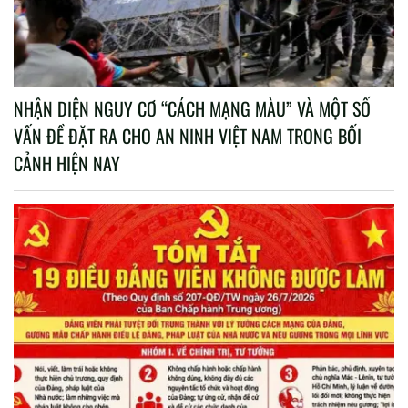
NHẬN DIỆN NGUY CƠ “CÁCH MẠNG MÀU” VÀ MỘT SỐ
VẤN ĐỀ ĐẶT RA CHO AN NINH VIỆT NAM TRONG BỐI
CẢNH HIỆN NAY