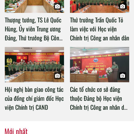
Thượng tướng, TS Lê Quốc
Thứ trưởng Trần Quốc Tỏ
Hùng, Ủy viên Trung ương
làm việc với Học viện
Đảng, Thứ trưởng Bộ Công
Chính trị Công an nhân dân
an làm việc với Học viện
Chính trị Công an nhân dân
Hội nghị bàn giao công tác
Các tổ chức cơ sở đảng
của đồng chí giám đốc Học
thuộc Đảng bộ Học viện
viện Chính trị CAND
Chính trị Công an nhân dân
tổ chức thành công Đại hội
nhiệm kỳ 2020 – 2025
Mới nhất