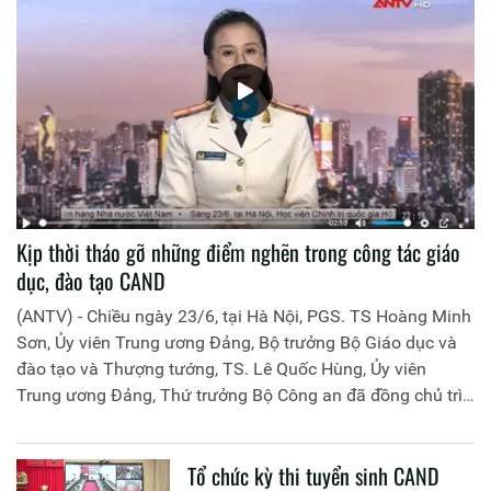
Kịp thời tháo gỡ những điểm nghẽn trong công tác giáo
dục, đào tạo CAND
(ANTV) - Chiều ngày 23/6, tại Hà Nội, PGS. TS Hoàng Minh
Sơn, Ủy viên Trung ương Đảng, Bộ trưởng Bộ Giáo dục và
đào tạo và Thượng tướng, TS. Lê Quốc Hùng, Ủy viên
Trung ương Đảng, Thứ trưởng Bộ Công an đã đồng chủ trì
buổi làm việc với các đơn vị của 2 Bộ về một số nội dung
liên quan đến công tác giáo dục và đào tạo của lực lượng
Tổ chức kỳ thi tuyển sinh CAND
CAND.