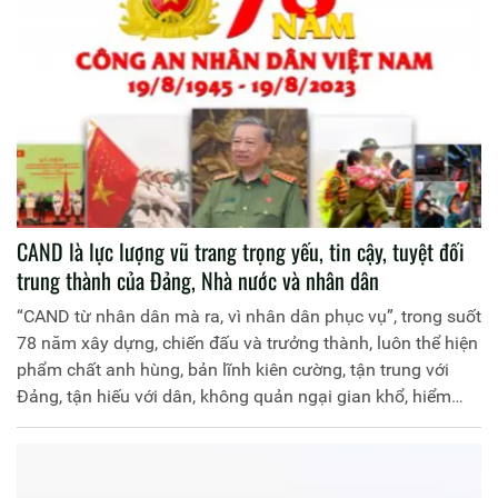
CAND là lực lượng vũ trang trọng yếu, tin cậy, tuyệt đối
trung thành của Đảng, Nhà nước và nhân dân
“CAND từ nhân dân mà ra, vì nhân dân phục vụ”, trong suốt
78 năm xây dựng, chiến đấu và trưởng thành, luôn thể hiện
phẩm chất anh hùng, bản lĩnh kiên cường, tận trung với
Đảng, tận hiếu với dân, không quản ngại gian khổ, hiểm
nguy, thậm chí hy sinh, lập nhiều chiến công nối tiếp chiến
công, giữ vững vai trò nòng cốt trong bảo vệ, giữ vững an
ninh chính trị, trật tự an toàn xã hội, đóng góp rất quan