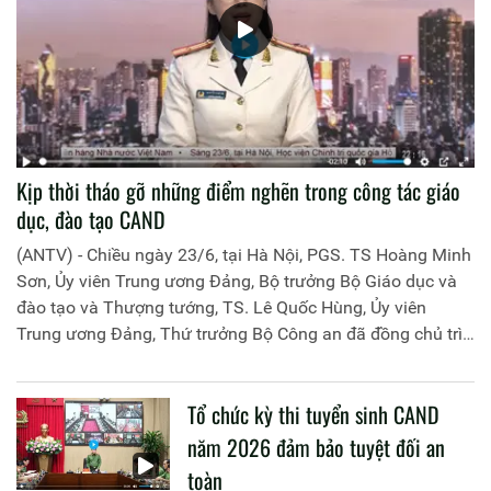
Kịp thời tháo gỡ những điểm nghẽn trong công tác giáo
dục, đào tạo CAND
(ANTV) - Chiều ngày 23/6, tại Hà Nội, PGS. TS Hoàng Minh
Sơn, Ủy viên Trung ương Đảng, Bộ trưởng Bộ Giáo dục và
đào tạo và Thượng tướng, TS. Lê Quốc Hùng, Ủy viên
Trung ương Đảng, Thứ trưởng Bộ Công an đã đồng chủ trì
buổi làm việc với các đơn vị của 2 Bộ về một số nội dung
liên quan đến công tác giáo dục và đào tạo của lực lượng
Tổ chức kỳ thi tuyển sinh CAND
CAND.
năm 2026 đảm bảo tuyệt đối an
toàn