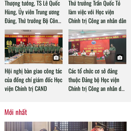
Thượng tướng, TS Lê Quốc
Thứ trưởng Trần Quốc Tỏ
Hùng, Ủy viên Trung ương
làm việc với Học viện
Đảng, Thứ trưởng Bộ Công
Chính trị Công an nhân dân
an làm việc với Học viện
Chính trị Công an nhân dân
Hội nghị bàn giao công tác
Các tổ chức cơ sở đảng
của đồng chí giám đốc Học
thuộc Đảng bộ Học viện
viện Chính trị CAND
Chính trị Công an nhân dân
tổ chức thành công Đại hội
nhiệm kỳ 2020 – 2025
Mới nhất