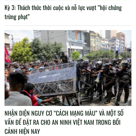
Kỳ 3: Thách thức thời cuộc và nỗ lực vượt “hội chứng
trừng phạt”
NHẬN DIỆN NGUY CƠ “CÁCH MẠNG MÀU” VÀ MỘT SỐ
VẤN ĐỀ ĐẶT RA CHO AN NINH VIỆT NAM TRONG BỐI
CẢNH HIỆN NAY