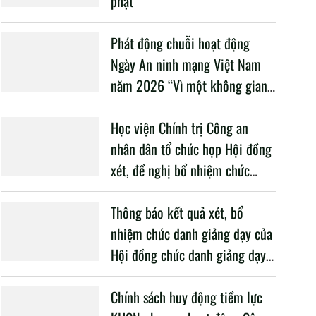
phạt”
Phát động chuỗi hoạt động
Ngày An ninh mạng Việt Nam
năm 2026 “Vì một không gian
mạng nhân văn cho mỗi người”
Học viện Chính trị Công an
nhân dân tổ chức họp Hội đồng
xét, đề nghị bổ nhiệm chức
danh giảng dạy năm học 2025
– 2026
Thông báo kết quả xét, bổ
nhiệm chức danh giảng dạy của
Hội đồng chức danh giảng dạy
Học viện, năm học 2025 -
2026
Chính sách huy động tiềm lực