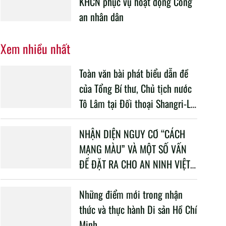
KHCN phục vụ hoạt động Công
an nhân dân
Xem nhiều nhất
Toàn văn bài phát biểu dẫn đề
của Tổng Bí thư, Chủ tịch nước
Tô Lâm tại Đối thoại Shangri-La
lần thứ 23
NHẬN DIỆN NGUY CƠ “CÁCH
MẠNG MÀU” VÀ MỘT SỐ VẤN
ĐỀ ĐẶT RA CHO AN NINH VIỆT
NAM TRONG BỐI CẢNH HIỆN
NAY
Những điểm mới trong nhận
thức và thực hành Di sản Hồ Chí
Minh