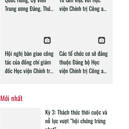
Trung ương Đảng, Thứ
viện Chính trị Công an
trưởng Bộ Công an làm
nhân dân
việc với Học viện
Chính trị Công an nhân
dân
Hội nghị bàn giao công
Các tổ chức cơ sở đảng
tác của đồng chí giám
thuộc Đảng bộ Học
đốc Học viện Chính trị
viện Chính trị Công an
CAND
nhân dân tổ chức
thành công Đại hội
nhiệm kỳ 2020 –
Mới nhất
2025
Kỳ 3: Thách thức thời cuộc và
nỗ lực vượt “hội chứng trừng