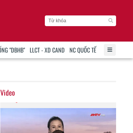
ỐNG "DBHB"
LLCT - XD CAND
NC QUỐC TẾ
Video