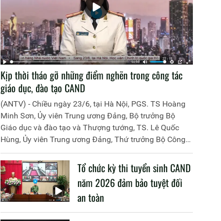
Kịp thời tháo gỡ những điểm nghẽn trong công tác
giáo dục, đào tạo CAND
(ANTV) - Chiều ngày 23/6, tại Hà Nội, PGS. TS Hoàng
Minh Sơn, Ủy viên Trung ương Đảng, Bộ trưởng Bộ
Giáo dục và đào tạo và Thượng tướng, TS. Lê Quốc
Hùng, Ủy viên Trung ương Đảng, Thứ trưởng Bộ Công
an đã đồng chủ trì buổi làm việc với các đơn vị của 2
Bộ về một số nội dung liên quan đến công tác giáo dục
Tổ chức kỳ thi tuyển sinh CAND
và đào tạo của lực lượng CAND.
năm 2026 đảm bảo tuyệt đối
an toàn