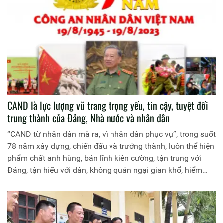
CAND là lực lượng vũ trang trọng yếu, tin cậy, tuyệt đối
trung thành của Đảng, Nhà nước và nhân dân
“CAND từ nhân dân mà ra, vì nhân dân phục vụ”, trong suốt
78 năm xây dựng, chiến đấu và trưởng thành, luôn thể hiện
phẩm chất anh hùng, bản lĩnh kiên cường, tận trung với
Đảng, tận hiếu với dân, không quản ngại gian khổ, hiểm
nguy, thậm chí hy sinh, lập nhiều chiến công nối tiếp chiến
công, giữ vững vai trò nòng cốt trong bảo vệ, giữ vững an
ninh chính trị, trật tự an toàn xã hội, đóng góp rất quan
trọng trong xây dựng, bảo vệ Tổ quốc, bảo vệ cuộc sống