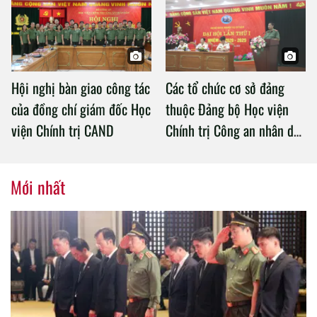
Chính trị Công an nhân dân
Hội nghị bàn giao công tác
Các tổ chức cơ sở đảng
của đồng chí giám đốc Học
thuộc Đảng bộ Học viện
viện Chính trị CAND
Chính trị Công an nhân dân
tổ chức thành công Đại hội
nhiệm kỳ 2020 – 2025
Mới nhất