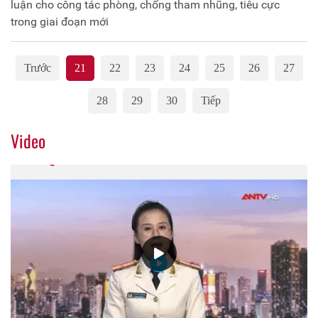
luận cho công tác phòng, chống tham nhũng, tiêu cực
trong giai đoạn mới
Trước
21
22
23
24
25
26
27
28
29
30
Tiếp
Video