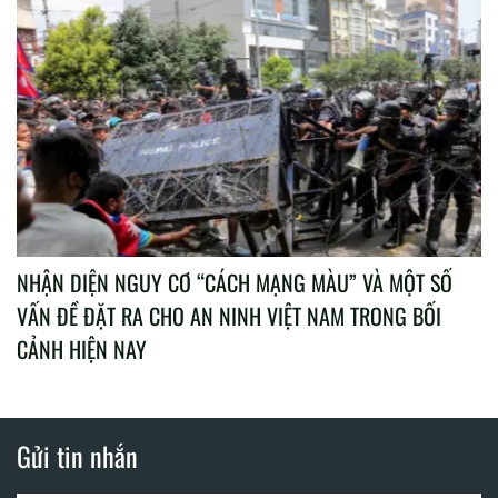
NHẬN DIỆN NGUY CƠ “CÁCH MẠNG MÀU” VÀ MỘT SỐ
VẤN ĐỀ ĐẶT RA CHO AN NINH VIỆT NAM TRONG BỐI
CẢNH HIỆN NAY
Gửi tin nhắn