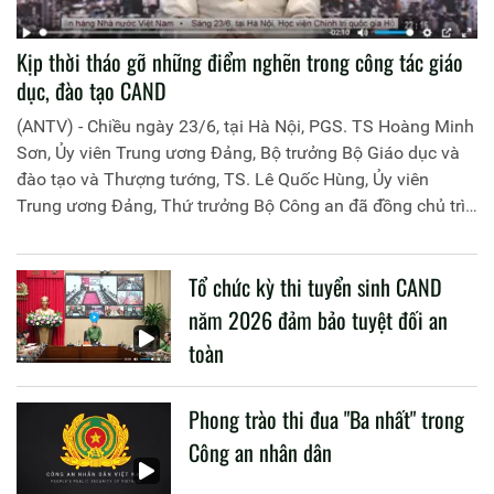
Kịp thời tháo gỡ những điểm nghẽn trong công tác giáo
dục, đào tạo CAND
(ANTV) - Chiều ngày 23/6, tại Hà Nội, PGS. TS Hoàng Minh
Sơn, Ủy viên Trung ương Đảng, Bộ trưởng Bộ Giáo dục và
đào tạo và Thượng tướng, TS. Lê Quốc Hùng, Ủy viên
Trung ương Đảng, Thứ trưởng Bộ Công an đã đồng chủ trì
buổi làm việc với các đơn vị của 2 Bộ về một số nội dung
liên quan đến công tác giáo dục và đào tạo của lực lượng
Tổ chức kỳ thi tuyển sinh CAND
CAND.
năm 2026 đảm bảo tuyệt đối an
toàn
Phong trào thi đua "Ba nhất" trong
Công an nhân dân