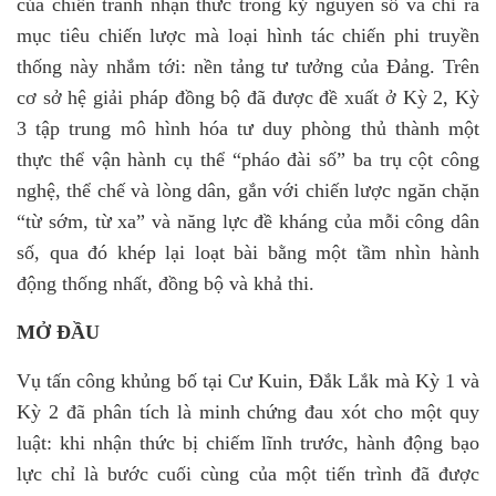
của chiến tranh nhận thức trong kỷ nguyên số và chỉ ra
mục tiêu chiến lược mà loại hình tác chiến phi truyền
thống này nhắm tới: nền tảng tư tưởng của Đảng. Trên
cơ sở hệ giải pháp đồng bộ đã được đề xuất ở Kỳ 2, Kỳ
3 tập trung mô hình hóa tư duy phòng thủ thành một
thực thể vận hành cụ thể “pháo đài số” ba trụ cột công
nghệ, thể chế và lòng dân, gắn với chiến lược ngăn chặn
“từ sớm, từ xa” và năng lực đề kháng của mỗi công dân
số, qua đó khép lại loạt bài bằng một tầm nhìn hành
động thống nhất, đồng bộ và khả thi.
MỞ ĐẦU
Vụ tấn công khủng bố tại Cư Kuin, Đắk Lắk mà Kỳ 1 và
Kỳ 2 đã phân tích là minh chứng đau xót cho một quy
luật: khi nhận thức bị chiếm lĩnh trước, hành động bạo
lực chỉ là bước cuối cùng của một tiến trình đã được