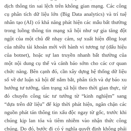
dịch thông tin sai lệch trên không gian mạng. Các công
cụ phân tích dữ liệu lớn (Big Data analytics) và trí tuệ
nhân tạo (AI) có khả năng phát hiện các mẫu bất thường
trong luồng thông tin mạng xã hội như sự gia tăng đột
ngột của một chủ đề nhạy cảm, sự xuất hiện đồng loạt
của nhiều tài khoản mới với hành vi tương tự (dấu hiệu
của botnet), hoặc sự lan truyền nhanh bất thường của
một nội dung cụ thể và cảnh báo sớm cho các cơ quan
chức năng. Bên cạnh đó, cần xây dựng hệ thống dữ liệu
số về dư luận xã hội để nắm bắt, phân tích và dự báo xu
hướng tư tưởng, tâm trạng xã hội theo thời gian thực, từ
đó chuyển công tác tư tưởng từ
“
kinh nghiệm
”
sang
“
dựa trên dữ liệu
”
để kịp thời phát hiện, ngăn chặn các
nguồn phát tán thông tin xấu độc ngay từ gốc, trước khi
chúng kịp lan tỏa và tiêm nhiễm vào nhận thức công
chúng.
Do đó, bước đi có ý nghĩa quyết định không phải