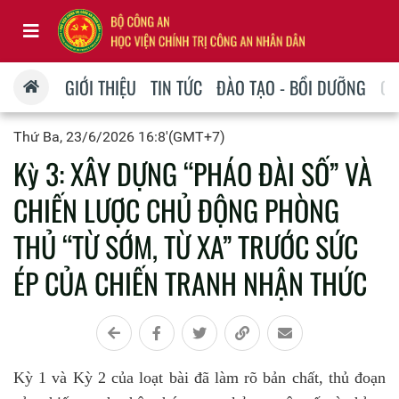
GIỚI THIỆU
TIN TỨC
ĐÀO TẠO - BỒI DƯỠNG
QU
Thứ Ba, 23/6/2026 16:8'(GMT+7)
Kỳ 3: XÂY DỰNG “PHÁO ĐÀI SỐ” VÀ
CHIẾN LƯỢC CHỦ ĐỘNG PHÒNG
THỦ “TỪ SỚM, TỪ XA” TRƯỚC SỨC
ÉP CỦA CHIẾN TRANH NHẬN THỨC
Kỳ 1 và Kỳ 2 của loạt bài đã làm rõ bản chất, thủ đoạn