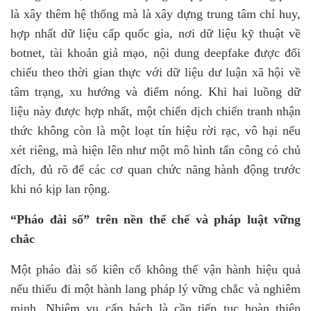
là xây thêm hệ thống mà là xây dựng trung tâm chỉ huy,
hợp nhất dữ liệu cấp quốc gia, nơi dữ liệu kỹ thuật về
botnet, tài khoản giả mạo, nội dung deepfake được đối
chiếu theo thời gian thực với dữ liệu dư luận xã hội về
tâm trạng, xu hướng và điểm nóng. Khi hai luồng dữ
liệu này được hợp nhất, một chiến dịch chiến tranh nhận
thức không còn là một loạt tín hiệu rời rạc, vô hại nếu
xét riêng, mà hiện lên như một mô hình tấn công có chủ
đích, đủ rõ để các cơ quan chức năng hành động trước
khi nó kịp lan rộng.
“Pháo đài số”
trên
nền
thể chế và pháp luật vững
chắc
Một pháo đài số kiên cố không thể vận hành hiệu quả
nếu thiếu đi một hành lang pháp lý vững chắc và nghiêm
minh. Nhiệm vụ cấp bách là cần tiếp tục hoàn thiện