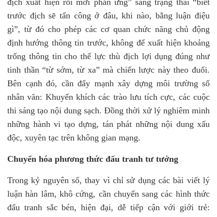
địch xuất hiện rồi mới phản ứng” sang trạng thái “biết
trước địch sẽ tấn công ở đâu, khi nào, bằng luận điệu
gì”, từ đó cho phép các cơ quan chức năng chủ động
định hướng thông tin trước, không để xuất hiện khoảng
trống thông tin cho thế lực thù địch lợi dụng đúng như
tinh thần “từ sớm, từ xa” mà chiến lược này theo đuổi.
Bên cạnh đó, cần đẩy mạnh xây dựng môi trường số
nhân văn: Khuyến khích các trào lưu tích cực, các cuộc
thi sáng tạo nội dung sạch. Đồng thời xử lý nghiêm minh
những hành vi tạo dựng, tán phát những nội dung xấu
độc, xuyên tạc trên không gian mạng.
Chuyển hóa phương thức đấu tranh tư tưởng
Trong kỷ nguyên số, thay vì chỉ sử dụng các bài viết lý
luận hàn lâm, khô cứng, cần chuyển sang các hình thức
đấu tranh sắc bén, hiện đại, dễ tiếp cận với giới trẻ: