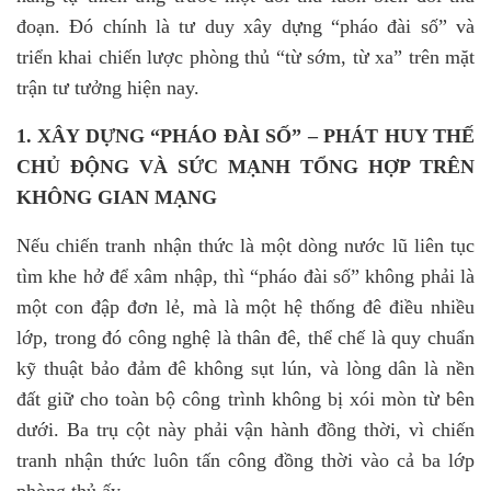
đoạn. Đó chính là tư duy xây dựng “pháo đài số” và
triển khai chiến lược phòng thủ “từ sớm, từ xa” trên mặt
trận tư tưởng hiện nay
.
1. XÂY DỰNG “PHÁO ĐÀI SỐ”
– PHÁT HUY THẾ
CHỦ ĐỘNG VÀ SỨC MẠNH TỔNG HỢP TRÊN
KHÔNG GIAN MẠNG
Nếu chiến tranh nhận thức là một dòng nước lũ liên tục
tìm khe hở để xâm nhập, thì “pháo đài số” không phải là
một con đập đơn lẻ, mà là một hệ thống đê điều nhiều
lớp, trong đó công nghệ là thân đê, thể chế là quy chuẩn
kỹ thuật bảo đảm đê không sụt lún, và lòng dân là nền
đất giữ cho toàn bộ công trình không bị xói mòn từ bên
dưới. Ba trụ cột này phải vận hành đồng thời, vì chiến
tranh nhận thức luôn tấn công đồng thời vào cả ba lớp