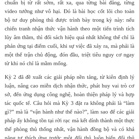
chuẩn bị từ rất sớm, rất xa, qua từng bài đăng, từng
video tưởng như vô hại. Đó là bài học cốt lõi cho toàn
bộ tư duy phòng thủ được trình bày trong kỳ này: nếu
chiến tranh nhận thức vận hành theo một tiến trình tích
lũy âm thầm, thì đối sách hiệu quả nhất không thể chỉ là
phản ứng tại điểm cuối, khi sự việc đã xảy ra, mà phải là
một thế trận chủ động, đón đầu, triệt tiêu nguy cơ ngay
từ khi nó chỉ
là
mầm mống.
Kỳ 2 đã đề xuất
các
giải pháp nền tảng, từ kiên định lý
luận, nâng cao miễn dịch nhận thức, phát huy vai trò cơ
sở, đến ứng dụng công nghệ, hoàn thiện pháp lý và hợp
tác quốc tế. Câu hỏi mà Kỳ 3 đặt ra không phải là “làm
gì
?
” mà là “vận hành như thế nào
?
”
, l
àm sao để các giải
pháp ấy không tồn tại rời rạc mà kết dính thành một thực
thể phòng thủ thống nhất, vận hành đồng bộ và có khả
năng tự thích ứng trước một đối thủ luôn biến đổi thủ