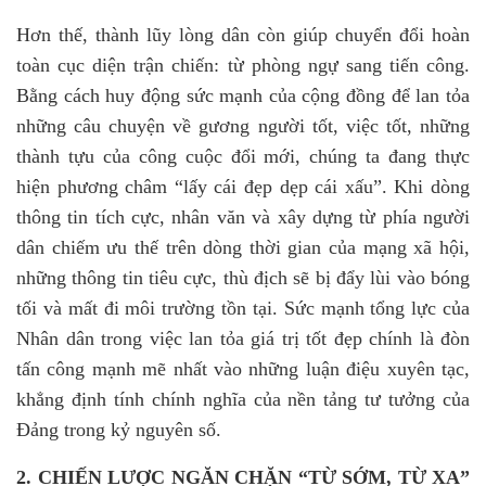
Hơn thế, thành lũy lòng dân còn giúp chuyển đổi hoàn
toàn cục diện trận chiến: từ phòng ngự sang tiến công.
Bằng cách huy động sức mạnh của cộng đồng để lan tỏa
những câu chuyện về gương người tốt, việc tốt, những
thành tựu của công cuộc đổi mới, chúng ta đang thực
hiện phương châm “lấy cái đẹp dẹp cái xấu”. Khi dòng
thông tin tích cực, nhân văn và xây dựng từ phía người
dân chiếm ưu thế trên dòng thời gian của mạng xã hội,
những thông tin tiêu cực, thù địch sẽ bị đẩy lùi vào bóng
tối và mất đi môi trường tồn tại. Sức mạnh tổng lực của
Nhân dân trong việc lan tỏa giá trị tốt đẹp chính là đòn
tấn công mạnh mẽ nhất vào những luận điệu xuyên tạc,
khẳng định tính chính nghĩa của nền tảng tư tưởng của
Đảng trong kỷ nguyên số.
2.
CHIẾN LƯỢC NGĂN
CHẶN
“TỪ SỚM, TỪ XA”