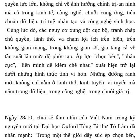
quyền lực lớn, không chỉ về ảnh hưởng chính trị-an ninh
mà cả trong kinh tế, công nghệ, chuỗi cung ứng, tiêu
chuẩn dữ liệu, trí tuệ nhân tạo và công nghệ sinh học.
Cùng lúc đó, các nguy cơ xung đột cục bộ, tranh chấp
chủ quyền, lãnh thổ, va chạm lợi ích trên biển, trên
không gian mạng, trong không gian số, gia tăng cả về
tần suất lẫn mức độ phức tạp. Áp lực "chọn bên", "phân
cực", "liên minh để kiềm chế nhau" xuất hiện trở lại
dưới những hình thức tinh vi hơn. Những đường ranh
mới không chỉ nằm ở lãnh thổ, kinh tuyến, vĩ tuyến mà
nằm trong dữ liệu, trong công nghệ, trong chuỗi giá trị.
Ngày 28/10, chia sẻ tầm nhìn của Việt Nam trong kỷ
nguyên mới tại Đại học Oxford Tổng Bí thư Tô Lâm đã
nhấn mạnh: "Trong một thế giới đầy sức ép chọn bên,