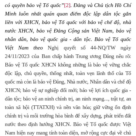
có quyền bảo vệ Tổ quốc”
[2]
. Đảng và Chủ tịch Hồ Chí
Minh luôn nhất quán quan điểm độc lập dân tộc gắn
liền với XHCN, bảo vệ Tổ quốc với bảo vệ chế độ, nhà
nước XHCN, bảo vệ Đảng Cộng sản Việt Nam, bảo vệ
nhân dân, bảo vệ quốc gia - dân tộc. Bảo vệ Tổ quốc
Việt Nam theo
Nghị quyết số 44-NQ/TW ngày
24/11/2023 của Ba
n chấp hành Trung ương Đảng nêu rõ:
Bảo vệ Tổ quốc XHCN không những là bảo vệ vững chắc
độc lập, chủ quyền, thống nhất, toàn vẹn lãnh thổ của Tổ
quốc mà còn là bảo vệ Đảng, Nhà nước, Nhân dân và chế độ
XHCN; bảo vệ sự nghiệp đổi mới; bảo vệ lợi ích quốc gia -
dân tộc; bảo vệ an ninh chính trị, an ninh mạng..., trật tự, an
toàn xã hội (TTATXH) và nền văn hóa; giữ vững ổn định
chính trị và môi trường hòa bình để xây dựng, phát triển đất
nước theo định hướng XHCN. Bảo vệ Tổ quốc được Việt
Nam hiện nay mang tính toàn diện, mở rộng cực đại về chủ