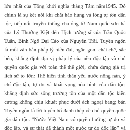
lớn nhất của Tổng khởi nghĩa tháng Tám năm1945. Đó
chính là sự kết nối khí chất hào hùng và lòng tự tôn dân
tộc, tiếp nối truyền thống cha ông từ Nam quốc sơn hà
của Lý Thường Kiệt đến Hịch tướng sĩ của Trần Quốc
Tuấn, Bình Ngô Đại Cáo của Nguyễn Trãi. Tuyên ngôn
là một văn bản pháp lý hiện đại, ngắn gọn, chặt chẽ, sắc
bén, khẳng định địa vị pháp lý của nền độc lập và chủ
quyền quốc gia với toàn thể thế giới, chứa đựng giá trị
lịch sử to lớn: Thể hiện tinh thần yêu nước nồng nàn, ý
chí độc lập, tự do và khát vọng hòa bình của dân tộc;
khẳng định sức sống trường tồn của một dân tộc kiên
cường không chịu khuất phục dưới ách ngoại bang; bản
Tuyên ngôn là lời tuyên bố đanh thép về chủ quyền quốc
gia dân tộc: “Nước Việt Nam có quyền hưởng tự do và
độc lập, và sự thật đã thành một nước tự do độc lập” và