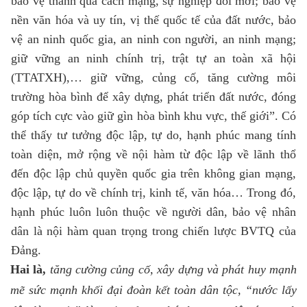
bảo vệ thành quả cách mạng, sự nghiệp đổi mới; bảo vệ
nền văn hóa và uy tín, vị thế quốc tế của đất nước, bảo
vệ an ninh quốc gia, an ninh con người, an ninh mạng;
giữ vững an ninh chính trị, trật tự an toàn xã hội
(TTATXH),… giữ vững, củng cố, tăng cường môi
trường hòa bình để xây dựng, phát triển đất nước, đóng
góp tích cực vào giữ gìn hòa bình khu vực, thế giới”. Có
thể thấy tư tưởng độc lập, tự do, hạnh phúc mang tính
toàn diện, mở rộng về nội hàm từ độc lập về lãnh thổ
đến độc lập chủ quyền quốc gia trên không gian mạng,
độc lập, tự do về chính trị, kinh tế, văn hóa… Trong đó,
hạnh phúc luôn luôn thuộc về người dân, bảo vệ nhân
dân là nội hàm quan trọng trong chiến lược BVTQ của
Đảng.
Hai là,
t
ăng cường
củng cố, xây dựng và phát huy mạnh
mẽ
sức mạnh
khối đại đoàn kết toàn dân tộc,
“nước lấy