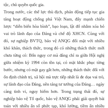
tộc, chủ quyền quốc gia.
Trong nước, các thế lực thù địch, phản động tiếp tục gia
tăng hoạt động chống phá Việt Nam, đẩy mạnh chiến
lược “diễn biến hòa bình”, bạo loạn, lật đổ nhằm xóa bỏ
vai trò lãnh đạo của Đảng và chế độ XHCN. Cùng với
đó, sự nghiệp BVTQ, bảo vệ ANQG đối mặt với nhiều
khó khăn, thách thức, trong đó có những thách thức
mới
chưa từng có: Bốn nguy cơ mà đảng chỉ ra giữa Hội nghị
giữa nhiệm kỳ 1994 còn tồn tại, có mặt khắc phục từng
bước, nhưng có mặt gay gắt hơn, những thách thức đối với
ổn định chính trị, xã hội mà trực tiếp nhất là đe dọa vai trò,
sự lãnh đạo của Đảng, nền tảng tư tưởng của Đảng… ngày
càng tinh vi, nguy hiểm hơn. Trong trạng thái đó, sự
nghiệp bảo vệ Tổ quốc, bảo vệ ANQG phải giải quyết bài
toán với nhiều ẩn số phức tạp, khó lường, tiềm ẩn nhiều