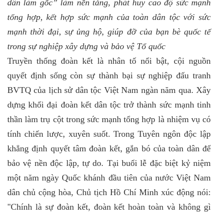
dân làm gốc” làm nền tảng, phát huy cao độ sức mạnh
tổng hợp, kết hợp sức mạnh của toàn dân tộc với sức
mạnh thời đại, sự ủng hộ, giúp đỡ của bạn bè quốc tế
trong sự nghiệp xây dựng và bảo vệ Tổ quốc
Truyền thống đoàn kết là nhân tố nổi bật, cội nguồn
quyết định sống còn sự thành bại sự nghiệp đấu tranh
BVTQ của lịch sử dân tộc Việt Nam ngàn năm qua. Xây
dựng khối đại đoàn kết dân tộc trở thành sức mạnh tinh
thần làm trụ cột trong sức mạnh tổng hợp là nhiệm vụ có
tính chiến lược, xuyên suốt. Trong Tuyên ngôn độc lập
khẳng định quyết tâm đoàn kết, gắn bó của toàn dân để
bảo vệ nền độc lập, tự do. Tại buổi lễ đặc biệt kỷ niệm
một năm ngày Quốc khánh đầu tiên của nước Việt Nam
dân chủ cộng hòa, Chủ tịch Hồ Chí Minh xúc động nói:
"Chính là sự đoàn kết, đoàn kết hoàn toàn và không gì