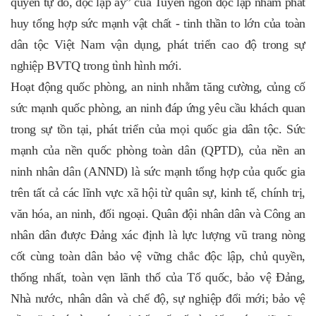
quyền tự do, độc lập ấy” của Tuyên ngôn độc lập nhằm phát
huy tổng hợp sức mạnh vật chất - tinh thần to lớn của toàn
dân tộc Việt Nam vận dụng, phát triển cao độ trong sự
nghiệp BVTQ trong tình hình mới.
Hoạt động quốc phòng, an ninh nhằm tăng cường, củng cố
sức mạnh quốc phòng, an ninh đáp ứng yêu cầu khách quan
trong sự tồn tại, phát triển của mọi quốc gia dân tộc. Sức
mạnh của nền quốc phòng toàn dân (QPTD), của nền an
ninh nhân dân (ANND) là sức mạnh tổng hợp của quốc gia
trên tất cả các lĩnh vực xã hội từ quân sự, kinh tế, chính trị,
văn hóa, an ninh, đối ngoại.
Quân đội nhân dân và Công an
nhân dân được Đảng xác định là lực lượng vũ trang nòng
cốt cùng toàn dân bảo vệ vững chắc độc lập, chủ quyền,
thống nhất, toàn vẹn lãnh thổ của Tổ quốc, bảo vệ Đảng,
Nhà nước, nhân dân và chế độ, sự nghiệp đổi mới; bảo vệ