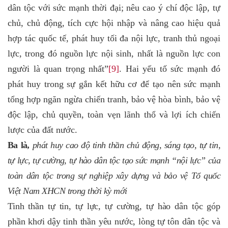
dân tộc với sức mạnh thời đại; nêu cao ý chí độc lập, tự
chủ, chủ động, tích cực hội nhập và nâng cao hiệu quả
hợp tác quốc tế, phát huy tối đa nội lực, tranh thủ ngoại
lực, trong đó nguồn lực nội sinh, nhất là nguồn lực con
người là quan trọng nhất”
[9]
. Hai yếu tố sức mạnh đó
phát huy trong sự gắn kết hữu cơ để tạo nên sức mạnh
tổng hợp ngăn ngừa chiến tranh, bảo vệ hòa bình, bảo vệ
độc lập, chủ quyền, toàn vẹn lãnh thổ và lợi ích chiến
lược của đất nước.
Ba là
,
phát huy cao độ tinh thần chủ động, sáng tạo, tự tin,
tự lực, tự cường, tự hào dân tộc tạo sức mạnh “nội lực” của
toàn dân tộc trong sự nghiệp xây dựng và bảo vệ Tổ quốc
Việt Nam XHCN trong thời kỳ mới
Tinh thần tự tin, tự lực, tự cường, tự hào dân tộc góp
phần khơi dậy tinh thần yêu nước, lòng tự tôn dân tộc và