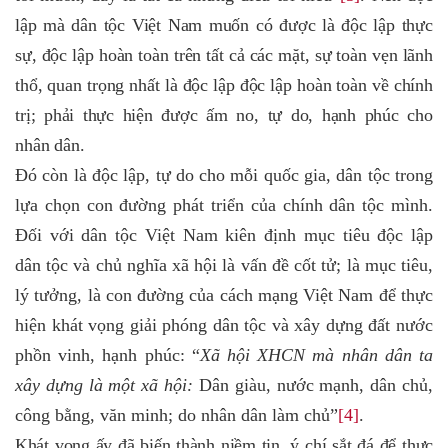
lập mà dân tộc Việt Nam muốn có được là độc lập thực
sự, độc lập hoàn toàn trên tất cả các mặt, sự toàn vẹn lãnh
thổ, quan trọng nhất là độc lập độc lập hoàn toàn về chính
trị; phải thực hiện được ấm no, tự do, hạnh phúc cho
nhân dân.
Đó còn là độc lập, tự do cho mỗi quốc gia, dân tộc trong
lựa chọn con đường phát triển của chính dân tộc mình.
Đối với dân tộc Việt Nam kiên định mục tiêu độc lập
dân tộc và chủ nghĩa xã hội là vấn đề cốt tử; là mục tiêu,
lý tưởng, là con đường của cách mạng Việt Nam để thực
hiện khát vọng giải phóng dân tộc và xây dựng đất nước
phồn vinh, hạnh phúc: “
Xã hội XHCN mà nhân dân ta
xây dựng là một xã hội:
Dân giàu, nước mạnh, dân chủ,
công bằng, văn minh; do nhân dân làm chủ”
[4]
.
Khát vọng ấy đã biến thành niềm tin, ý chí sắt đá để thực