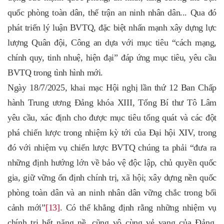
quốc phòng toàn dân, thế trận an ninh nhân dân... Qua đó
phát triển lý luận BVTQ, đặc biệt nhấn mạnh xây dựng lực
lượng Quân đội, Công an dựa với mục tiêu “cách mạng,
chính quy, tinh nhuệ, hiện đại” đáp ứng mục tiêu, yêu cầu
BVTQ trong tình hình mới.
Ngày 18/7/2025, khai mạc Hội nghị lần thứ 12 Ban Chấp
hành Trung ương Đảng khóa XIII, Tổng Bí thư Tô Lâm
yêu cầu, xác định cho được mục tiêu tổng quát và các đột
phá chiến lược trong nhiệm kỳ tới của Đại hội XIV, trong
đó với nhiệm vụ chiến lược BVTQ chúng ta phải “đưa ra
những định hướng lớn về bảo vệ độc lập, chủ quyền quốc
gia, giữ vững ổn định chính trị, xã hội; xây dựng nền quốc
phòng toàn dân và an ninh nhân dân vững chắc trong bối
cảnh mới”
[13]
. Có thể khẳng định rằng những nhiệm vụ
chính trị hết nặng nề, cũng vô cùng vẻ vang của Đảng,