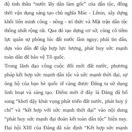
độ tinh thần “nước lấy dân làm gốc” của dân tộc, đồng
thời vận dụng sáng tạo chủ nghĩa Mác - Lênin, xây dựng
khối liên minh công - nông - trí thức và Mặt trận dân tộc
thống nhất rộng rãi. Qua đó tạo dựng cơ sở, củng cố tiềm
lực quân sự phòng lúc đất nước lâm nguy; phải tin dân,
dựa vào dân để tập hợp
lực lượng, phát huy sức mạnh
toàn dân để bảo vệ Tổ quốc.
Trong lãnh đạo công cuộc đổi mới đất nước, phương
pháp kết hợp sức mạnh dân tộc và sức mạnh thời đại, sự
ủng hộ của bạn bè quốc tế càng được Đảng ta sử dụng
linh hoạt và sáng tạo. Điểm mới ở đây là Đảng đã bổ
sung “khơi dậy khát vọng phát triển đất nước, phát huy ý
chí” và “kết hợp với sức mạnh thời đại” vào nội dung
“phát huy sức mạnh đại đoàn kết toàn dân tộc” hiện nay.
Đại hội XIII của Đảng đã xác định “Kết hợp sức mạnh