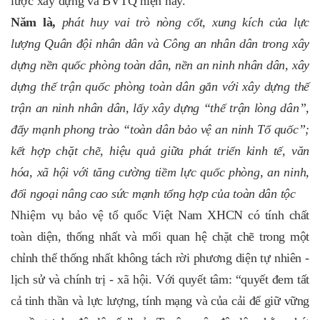
lược xây dựng và BVTQ hiện nay.
Năm là,
phát huy vai trò nòng cốt, xung kích của lực
lượng Quân đội nhân dân và Công an nhân dân trong xây
dựng nền quốc phòng toàn dân, nền an ninh nhân dân, xây
dựng thế trận quốc phòng toàn dân gắn với xây dựng thế
trận an ninh nhân dân, lấy xây dựng “thế trận lòng dân”,
đẩy mạnh phong trào “toàn dân bảo vệ an ninh Tổ quốc”;
k
ết hợp chặt chẽ
, hiệu quả
giữa phát triển kinh tế
, văn
hóa, xã hội
với tăng cường tiềm lực quốc phòng, an ninh
,
đối ngoại nâng cao sức mạnh tổng hợp của toàn dân tộc
Nhiệm
vụ bảo vệ tổ quốc Việt Nam XHCN có tính chất
toàn diện, thống nhất và mối quan hệ chặt chẽ trong một
chỉnh thể thống nhất không tách rời phương diện tự nhiên -
lịch sử và chính trị - xã hội. Với quyết tâm: “quyết đem tất
cả tinh thần và lực lượng, tính mạng và của cải để giữ vững