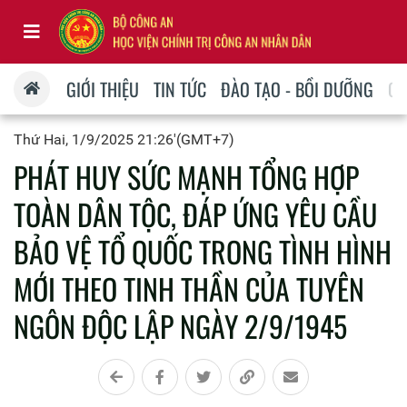
GIỚI THIỆU
TIN TỨC
ĐÀO TẠO - BỒI DƯỠNG
QU
Thứ Hai, 1/9/2025 21:26'(GMT+7)
PHÁT HUY SỨC MẠNH TỔNG HỢP
TOÀN DÂN TỘC, ĐÁP ỨNG YÊU CẦU
BẢO VỆ TỔ QUỐC TRONG TÌNH HÌNH
MỚI THEO TINH THẦN CỦA TUYÊN
NGÔN ĐỘC LẬP NGÀY 2/9/1945