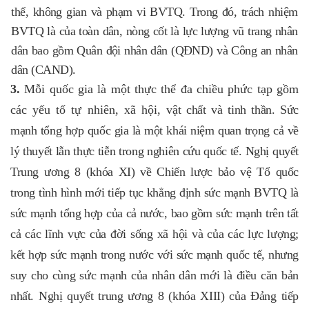
thể, không gian và phạm vi BVTQ. Trong đó, trách nhiệm
BVTQ là của toàn dân, nòng cốt là lực lượng vũ trang nhân
dân bao gồm Quân đội nhân dân (QĐND) và Công an nhân
dân (CAND).
3.
Mỗi quốc gia là một thực thể đa chiều phức tạp gồm
các yếu tố tự nhiên, xã hội, vậ
t chất và tinh thần. Sức
mạnh tổng hợp quốc gia là một khái niệm quan trọng cả về
lý thuyết lẫn thực tiễn trong nghiên cứu quốc tế. Nghị quyết
Trung ương 8 (khóa XI) về Chiến lược bảo vệ Tổ quốc
trong tình hình mới tiếp tục khẳng định sức mạnh BVTQ là
sức mạnh tổng hợp của cả nước, bao gồm sức mạnh trên tất
cả các lĩnh vực của đời sống xã hội và của các lực lượng;
kết hợp sức mạnh trong nước với sức mạnh quốc tế, nhưng
suy cho cùng sức mạnh của nhân dân mới là điều căn bản
nhất. Nghị quyết trung ương 8 (khóa XIII) của Đảng tiếp