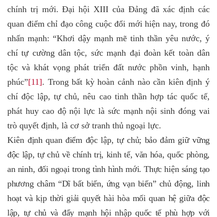
chính trị mới. Đại hội XIII của Đảng đã xác định các
quan điểm chỉ đạo công cuộc đổi mới hiện nay, trong đó
nhấn mạnh: “Khơi dậy mạnh mẽ tinh thần yêu nước, ý
chí tự cường dân tộc, sức mạnh đại đoàn kết toàn dân
tộc và khát vọng phát triển đất nước phồn vinh, hạnh
phúc”
[11]
. Trong bất kỳ hoàn cảnh nào cần kiên định ý
chí độc lập, tự chủ, nêu cao tinh thần hợp tác quốc tế,
phát huy cao độ nội lực là sức mạnh nội sinh đóng vai
trò quyết định, là cơ sở tranh thủ ngoại lực.
Kiên
định quan điểm độc lập, tự chủ; bảo đảm giữ vững
độc lập, tự chủ về chính trị, kinh tế, văn hóa, quốc phòng,
an ninh, đối ngoại trong tình hình mới. Thực hiện sáng tạo
phương châm “Dĩ bất biến, ứng vạn biến” chủ động, linh
hoạt và kịp thời giải quyết hài hòa mối quan hệ giữa độc
lập, tự chủ và đẩy mạnh hội nhập quốc tế phù hợp với