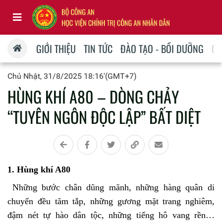
GIỚI THIỆU
TIN TỨC
ĐÀO TẠO - BỒI DƯỠNG
QU
Chủ Nhật, 31/8/2025 18:16'(GMT+7)
HÙNG KHÍ A80 – DÒNG CHẢY
“TUYÊN NGÔN ĐỘC LẬP” BẤT DIỆT
1. Hùng khí A80
Những bước chân dũng mãnh, những hàng quân di
chuyển đều tăm tắp, những gương mặt trang nghiêm,
đậm nét tự hào dân tộc, những tiếng hô vang rền…