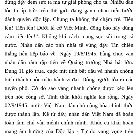
đứng dậy đem sức ta mà tự giải phóng cho ta. Nhiều dân
tộc bị áp bức trên thế giới đang ganh nhau tiến bước
dành quyền độc lập. Chúng ta không thể chậm trễ. Tiến
lên! Tiến lên! Dưới lá cờ Việt Minh, đồng bào hãy dũng
cảm tiến lên!”. Không khí cách mạng sục sôi trong cả
nước. Nhân dân các tỉnh nhất tề vùng dậy. Tin chiến
thắng liên tiếp báo về. Ngày 19/8/1945, hàng chục vạn
nhân dân rầm rập tiến về Quảng trường Nhà hát lớn.
Đúng 11 giờ trưa, cuộc mít tinh bắt đầu và nhanh chóng
biến thành cuộc tuần hành vĩ đại. Dòng người tỏa ra các
tuyến phố. Cờ đỏ sao vàng nhanh chóng được kéo lên
trên nóc công sở. Tinh thần khởi nghĩa lan rộng. Ngày
02/9/1945, nước Việt Nam dân chủ cộng hòa chính thức
được thành lập. Kể từ đây, nhân dân Việt Nam đã hoàn
toàn làm chủ vận mệnh chính mình. Khúc ca khải hoàn
mang âm hưởng của Độc lập - Tự do vang vọng trên