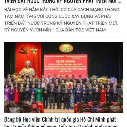
TRIỂN ĐẤT NƯỚC TRONG KỶ NGUYÊN PHÁT TRIỂN MỚI,
KỶ NGUYÊN VƯƠN MÌNH CỦA DÂN TỘC VIỆT NAM
BÀI HỌC VỀ NẮM BẮT THỜI CƠ CỦA CÁCH MẠNG THÁNG
TÁM NĂM 1945 VỚI CÔNG CUỘC XÂY DỰNG VÀ PHÁT
TRIỂN ĐẤT NƯỚC TRONG KỶ NGUYÊN PHÁT TRIỂN MỚI,
KỶ NGUYÊN VƯƠN MÌNH CỦA DÂN TỘC VIỆT NAM
Đảng bộ Học viện Chính trị quốc gia Hồ Chí Minh phát
huy truyền thống vẻ vang, tiếp tục sứ mệnh vinh quang