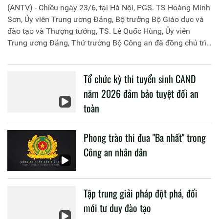
(ANTV) - Chiều ngày 23/6, tại Hà Nội, PGS. TS Hoàng Minh
Sơn, Ủy viên Trung ương Đảng, Bộ trưởng Bộ Giáo dục và
đào tạo và Thượng tướng, TS. Lê Quốc Hùng, Ủy viên
Trung ương Đảng, Thứ trưởng Bộ Công an đã đồng chủ trì
buổi làm việc với các đơn vị của 2 Bộ về một số nội dung
liên quan đến công tác giáo dục và đào tạo của lực lượng
Tổ chức kỳ thi tuyển sinh CAND
CAND.
năm 2026 đảm bảo tuyệt đối an
toàn
Phong trào thi đua "Ba nhất" trong
Công an nhân dân
Tập trung giải pháp đột phá, đổi
mới tư duy đào tạo