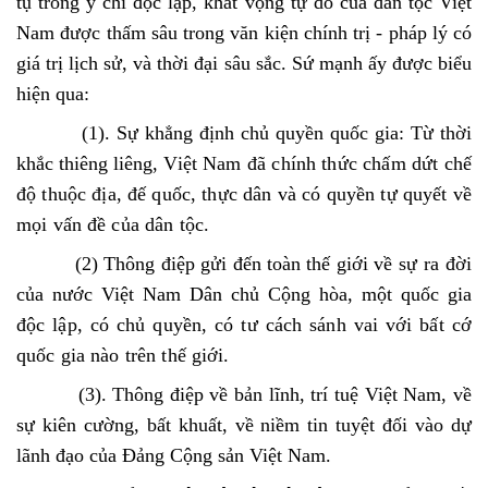
tụ trong ý chí độc lập, khát vọng tự do của dân tộc Việt
Nam được thấm sâu trong văn kiện chính trị - pháp lý có
giá trị lịch sử, và thời đại sâu sắc. Sứ mạnh ấy được biểu
hiện qua:
(1). Sự khẳng định chủ quyền quốc gia: Từ thời
khắc thiêng liêng,
Việt Nam đã chính thức chấm dứt chế
độ thuộc địa, đế quốc, thực dân và có quyền tự quyết về
mọi vấn đề của dân tộc.
(2) Thông điệp gửi đến toàn thế giới
về sự ra đời
của nước Việt Nam Dân chủ Cộng hòa, một quốc gia
độc lập, có chủ quyền, có tư cách sánh vai với bất cớ
quốc gia nào trên thế giới.
(3). Thông điệp về bản lĩnh, trí tuệ Việt Nam, về
sự kiên cường, bất khuất, về niềm tin tuyệt đối vào dự
lãnh đạo của Đảng Cộng sản Việt Nam.