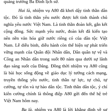
quảng trường Ba Đình lịch sử.
Hai là
, nhiệm vụ A80 đã khơi dậy tinh thần dân
tộc. Đó là tinh thần yêu nước được kết tinh thành chủ
nghĩa yêu nước Việt Nam. Là tinh thần đoàn kết, gắn kết
cộng đồng. Sức mạnh yêu nước, đoàn kết đã kiến tạo
nên nền văn hóa giữ nước riêng có của dân tộc Việt
Nam. Lễ diễu binh, diễu
hành còn thể hiện sự phát triển
vững mạnh của Quân đội Nhân dân, Dân quân tự vệ và
Công an Nhân dân trong suốt 80 năm qua dưới sự lãnh
đạo sáng suốt của Đảng. Đồng thời nhiệm vụ A80 cũng
là bài học sống động về giáo dục lý tưởng cách mạng,
truyền thống yêu nước, tinh thần tự lực, tự chủ, tự
cường, tự tôn và tự hào dân tộc. Tinh thần dân tộc, ý chí
kiên cường chính là thông điệp A80 gửi đến thế hệ trẻ
Việt Nam hôm nay.
Ba là
, nhiệm vụ A80 là lời khẳng định về sự