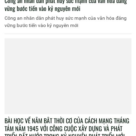
Công an nhân dân phát huy sức mạnh của văn hóa đảng
vững bước tiến vào kỷ nguyên mới
Công an nhân dân phát huy sức mạnh của văn hóa đảng
vững bước tiến vào kỷ nguyên mới
BÀI HỌC VỀ NẮM BẮT THỜI CƠ CỦA CÁCH MẠNG THÁNG
TÁM NĂM 1945 VỚI CÔNG CUỘC XÂY DỰNG VÀ PHÁT