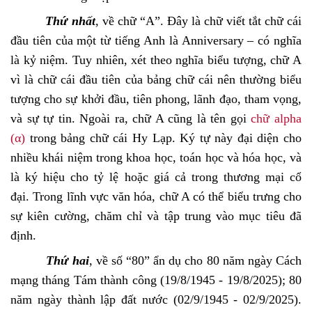
Thứ nhất
, về chữ “A”. Đây là chữ viết tắt chữ cái
đầu tiên của một từ tiếng Anh là Anniversary – có nghĩa
là kỷ niệm. Tuy nhiên, xét theo nghĩa biểu tượng, chữ A
vì là chữ cái đầu tiên của bảng chữ cái nên thường biểu
tượng cho sự khởi đầu, tiên phong, lãnh đạo, tham vọng,
và sự tự tin. Ngoài ra, chữ A cũng là tên gọi
chữ alpha
(α)
trong bảng chữ cái Hy Lạp. Ký tự này đại diện cho
nhiều khái niệm trong khoa học, toán học và hóa học, và
là ký hiệu cho tỷ lệ hoặc giá cả trong thương mại cổ
đại. Trong lĩnh vực văn hóa, chữ A có thể biểu trưng cho
sự kiên cường, chăm chỉ và tập trung vào mục tiêu đã
định.
Thứ hai
, về số “80” ẩn dụ cho 80 năm ngày Cách
mạng tháng Tám thành công (19/8/1945 - 19/8/2025); 80
năm ngày thành lập đất nước (02/9/1945 - 02/9/2025).