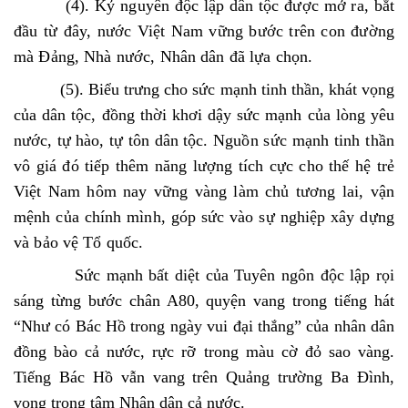
(4). Kỷ nguyên độc lập dân tộc được mở ra, bắt
đầu từ đây, nước Việt Nam vững bước trên con đường
mà Đảng, Nhà nước, Nhân dân đã lựa chọn.
(5). Biểu trưng cho sức mạnh tinh thần, khát vọng
của dân tộc, đồng thời khơi dậy sức mạnh của lòng yêu
nước, tự hào, tự tôn dân tộc.
Nguồn sức mạnh tinh thần
vô giá đó tiếp thêm năng lượng tích cực cho thế hệ trẻ
Việt Nam hôm nay vững vàng làm chủ tương lai, vận
mệnh của chính mình, góp sức vào sự nghiệp xây dựng
và bảo vệ Tổ quốc.
Sức mạnh bất diệt của Tuyên ngôn độc lập rọi
sáng từng bước chân A80, quyện vang trong tiếng hát
“Như có Bác Hồ trong ngày vui đại thắng” của nhân dân
đồng bào cả nước, rực rỡ trong màu cờ đỏ sao vàng.
Tiếng Bác Hồ vẫn vang trên Quảng trường Ba Đình,
vọng trong tâm Nhân dân cả nước.