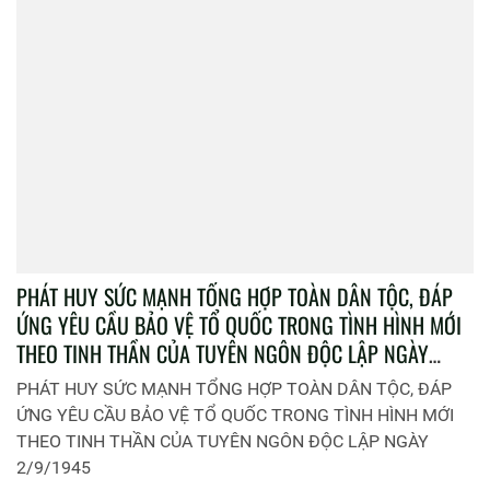
PHÁT HUY SỨC MẠNH TỔNG HỢP TOÀN DÂN TỘC, ĐÁP
ỨNG YÊU CẦU BẢO VỆ TỔ QUỐC TRONG TÌNH HÌNH MỚI
THEO TINH THẦN CỦA TUYÊN NGÔN ĐỘC LẬP NGÀY
2/9/1945
PHÁT HUY SỨC MẠNH TỔNG HỢP TOÀN DÂN TỘC, ĐÁP
ỨNG YÊU CẦU BẢO VỆ TỔ QUỐC TRONG TÌNH HÌNH MỚI
THEO TINH THẦN CỦA TUYÊN NGÔN ĐỘC LẬP NGÀY
2/9/1945