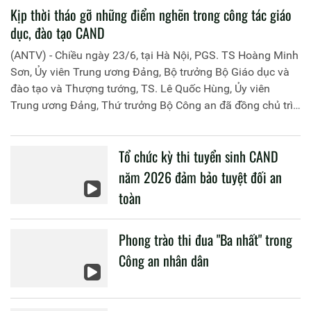
Kịp thời tháo gỡ những điểm nghẽn trong công tác giáo
dục, đào tạo CAND
(ANTV) - Chiều ngày 23/6, tại Hà Nội, PGS. TS Hoàng Minh
Sơn, Ủy viên Trung ương Đảng, Bộ trưởng Bộ Giáo dục và
đào tạo và Thượng tướng, TS. Lê Quốc Hùng, Ủy viên
Trung ương Đảng, Thứ trưởng Bộ Công an đã đồng chủ trì
buổi làm việc với các đơn vị của 2 Bộ về một số nội dung
liên quan đến công tác giáo dục và đào tạo của lực lượng
Tổ chức kỳ thi tuyển sinh CAND
CAND.
năm 2026 đảm bảo tuyệt đối an
toàn
Phong trào thi đua "Ba nhất" trong
Công an nhân dân