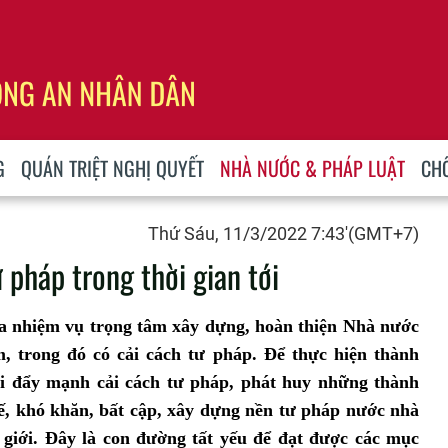
G
QUÁN TRIỆT NGHỊ QUYẾT
NHÀ NƯỚC & PHÁP LUẬT
CH
Thứ Sáu, 11/3/2022 7:43'(GMT+7)
 pháp trong thời gian tới
ra nhiệm vụ trọng tâm xây dựng, hoàn thiện Nhà nước
, trong đó có cải cách tư pháp. Để thực hiện thành
ải đẩy mạnh cải cách tư pháp, phát huy những thành
, khó khăn, bất cập, xây dựng nền tư pháp nước nhà
 giới. Đây là con đường tất yếu để đạt được các mục