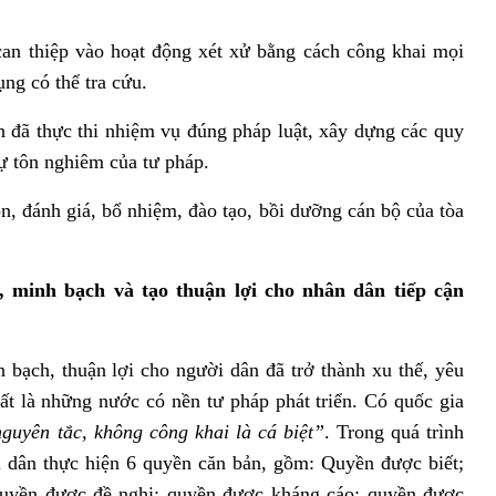
an thiệp vào hoạt động xét xử bằng cách công khai mọi
ụng có thể tra cứu.
n đã thực thi nhiệm vụ đúng pháp luật, xây dựng các quy
 tôn nghiêm của tư pháp.
ọn, đánh giá, bổ nhiệm, đào tạo, bồi dưỡng cán bộ của tòa
, minh bạch và tạo thuận lợi cho nhân dân tiếp cận
bạch, thuận lợi cho người dân đã trở thành xu thế, yêu
nhất là những nước có nền tư pháp phát triển. Có quốc gia
guyên tắc, không công khai là cá biệt”
. Trong quá trình
i dân thực hiện 6 quyền căn bản, gồm: Quyền được biết;
quyền được đề nghị; quyền được kháng cáo; quyền được