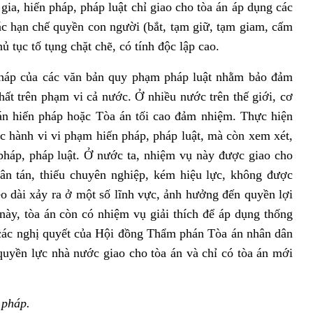
gia, hiến pháp, pháp luật chỉ giao cho tòa án áp dụng các
c hạn chế quyền con người (bắt, tạm giữ, tạm giam, cấm
ủ tục tố tụng chặt chẽ, có tính độc lập cao.
pháp của các văn bản quy phạm pháp luật nhằm bảo đảm
nhất trên phạm vi cả nước. Ở nhiều nước trên thế giới, cơ
án hiến pháp hoặc Tòa án tối cao đảm nhiệm. Thực hiện
ác hành vi vi phạm hiến pháp, pháp luật, mà còn xem xét,
pháp, pháp luật. Ở nước ta, nhiệm vụ này được giao cho
ân tán, thiếu chuyên nghiệp, kém hiệu lực, không được
éo dài xảy ra ở một số lĩnh vực, ảnh hưởng đến quyền lợi
ày, tòa án còn có nhiệm vụ giải thích để áp dụng thống
nh các nghị quyết của Hội đồng Thẩm phán Tòa án nhân dân
quyền lực nhà nước giao cho tòa án và chỉ có tòa án mới
 pháp.