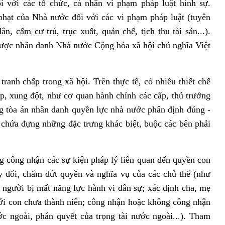
i với các tổ chức, cá nhân vi phạm pháp luật hình sự.
phạt của Nhà nước đối với các vi phạm pháp luật (tuyên
, cấm cư trú, trục xuất, quản chế, tịch thu tài sản...).
 được nhân danh Nhà nước Cộng hòa xã hội chủ nghĩa Việt
tranh chấp trong xã hội. Trên thực tế, có nhiều thiết chế
ấp, xung đột, như cơ quan hành chính các cấp, thủ trưởng
ưng tòa án nhân danh quyền lực nhà nước phân định đúng -
t chứa đựng những đặc trưng khác biệt, buộc các bên phải
 công nhận các sự kiện pháp lý liên quan đến quyền con
y đổi, chấm dứt quyền và nghĩa vụ của các chủ thể (như
 người bị mất năng lực hành vi dân sự; xác định cha, mẹ
ới con chưa thành niên; công nhận hoặc không công nhận
c ngoài, phán quyết của trọng tài nước ngoài...). Tham