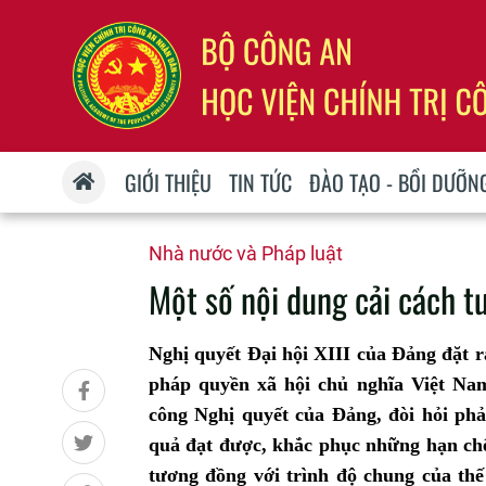
GIỚI THIỆU
TIN TỨC
ĐÀO TẠO - BỒI DƯỠN
Nhà nước và Pháp luật
Một số nội dung cải cách tư
Nghị quyết Đại hội XIII của Đảng đặt 
pháp quyền xã hội chủ nghĩa Việt Nam
công Nghị quyết của Đảng, đòi hỏi ph
quả đạt được, khắc phục những hạn chế
tương đồng với trình độ chung của thế