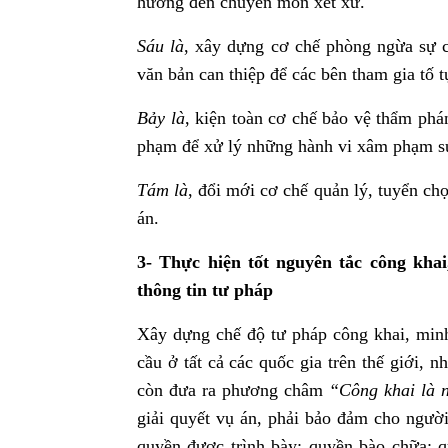
hưởng đến chuyên môn xét xử.
Sáu là
, xây dựng cơ chế phòng ngừa sự c
văn bản can thiệp để các bên tham gia tố t
Bảy là
, kiện toàn cơ chế bảo vệ thẩm phá
phạm để xử lý những hành vi xâm phạm sự
Tám là
, đổi mới cơ chế quản lý, tuyển ch
án.
3- Thực hiện tốt nguyên tắc công khai
thông tin tư pháp
Xây dựng chế độ tư pháp công khai, minh 
cầu ở tất cả các quốc gia trên thế giới, 
còn đưa ra phương châm
“Công khai là n
giải quyết vụ án, phải bảo đảm cho ngườ
quyền được trình bày; quyền bào chữa; 