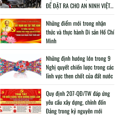
ĐỀ ĐẶT RA CHO AN NINH VIỆT
NAM TRONG BỐI CẢNH HIỆN
NAY
Những điểm mới trong nhận
thức và thực hành Di sản Hồ Chí
Minh
Những định hướng lớn trong 9
Nghị quyết chiến lược trong các
lĩnh vực then chốt của đất nước
Quy định 207-QĐ/TW đáp ứng
yêu cầu xây dựng, chỉnh đốn
Đảng trong kỷ nguyên mới