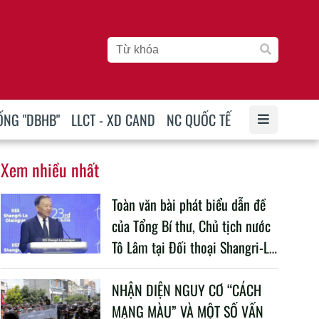
ỐNG "DBHB"
LLCT - XD CAND
NC QUỐC TẾ
Xem nhiều nhất
Toàn văn bài phát biểu dẫn đề
của Tổng Bí thư, Chủ tịch nước
Tô Lâm tại Đối thoại Shangri-La
lần thứ 23
NHẬN DIỆN NGUY CƠ “CÁCH
MẠNG MÀU” VÀ MỘT SỐ VẤN