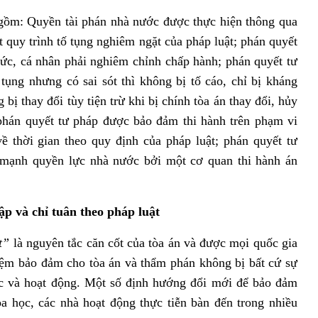
gồm: Quyền tài phán nhà nước được thực hiện thông qua
t quy trình tố tụng nghiêm ngặt của pháp luật; phán quyết
hức, cá nhân phải nghiêm chỉnh chấp hành; phán quyết tư
 tụng nhưng có sai sót thì không bị tố cáo, chỉ bị kháng
bị thay đổi tùy tiện trừ khi bị chính tòa án thay đổi, hủy
; phán quyết tư pháp được bảo đảm thi hành trên phạm vi
ề thời gian theo quy định của pháp luật; phán quyết tư
 mạnh quyền lực nhà nước bởi một cơ quan thi hành án
ập và chỉ tuân theo pháp luật
t”
là nguyên tắc căn cốt của tòa án và được mọi quốc gia
iệm bảo đảm cho tòa án và thẩm phán không bị bất cứ sự
ức và hoạt động. Một số định hướng đổi mới để bảo đảm
a học, các nhà hoạt động thực tiễn bàn đến trong nhiều