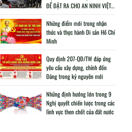
ĐỀ ĐẶT RA CHO AN NINH VIỆT
NAM TRONG BỐI CẢNH HIỆN
NAY
Những điểm mới trong nhận
thức và thực hành Di sản Hồ Chí
Minh
Quy định 207-QĐ/TW đáp ứng
yêu cầu xây dựng, chỉnh đốn
Đảng trong kỷ nguyên mới
Những định hướng lớn trong 9
Nghị quyết chiến lược trong các
lĩnh vực then chốt của đất nước