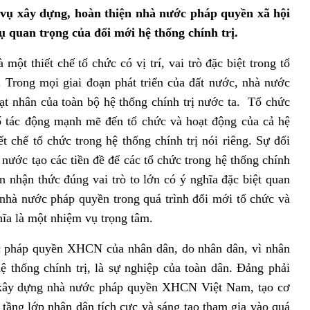
m vụ xây dựng, hoàn thiện nhà nước pháp quyền xã hội
ụ quan trọng của đổi mới hệ thống chính trị.
 thiết chế tổ chức có vị trí, vai trò đặc biệt trong tổ
. Trong mọi giai đoạn phát triển của đất nước, nhà nước
hạt nhân của toàn bộ hệ thống chính trị nước ta. Tổ chức
ố tác động mạnh mẽ đến tổ chức và hoạt động của cả hệ
ết chế tổ chức trong hệ thống chính trị nói riêng. Sự đổi
nước tạo các tiền đề để các tổ chức trong hệ thống chính
n nhận thức đúng vai trò to lớn có ý nghĩa đặc biệt quan
nhà nước pháp quyền trong quá trình đổi mới tổ chức và
hĩa là một nhiệm vụ trọng tâm.
áp quyền XHCN của nhân dân, do nhân dân, vì nhân
ệ thống chính trị, là sự nghiệp của toàn dân. Đảng phải
nh xây dựng nhà nước pháp quyền XHCN Việt Nam, tạo cơ
c tầng lớp nhân dân tích cực và sáng tạo tham gia vào quá