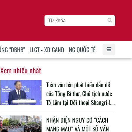
ỐNG "DBHB"
LLCT - XD CAND
NC QUỐC TẾ
Xem nhiều nhất
Toàn văn bài phát biểu dẫn đề
của Tổng Bí thư, Chủ tịch nước
Tô Lâm tại Đối thoại Shangri-La
lần thứ 23
NHẬN DIỆN NGUY CƠ “CÁCH
MẠNG MÀU” VÀ MỘT SỐ VẤN