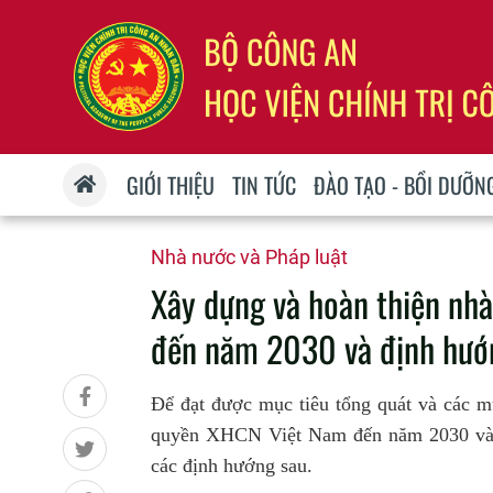
GIỚI THIỆU
TIN TỨC
ĐÀO TẠO - BỒI DƯỠN
Nhà nước và Pháp luật
Xây dựng và hoàn thiện nh
đến năm 2030 và định hư
Để đạt được mục tiêu tổng quát và các m
quyền XHCN Việt Nam đến năm 2030 và t
các định hướng sau.