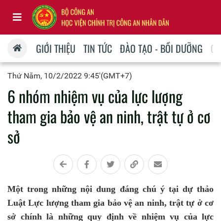
GIỚI THIỆU
TIN TỨC
ĐÀO TẠO - BỒI DƯỠNG
QU
Thứ Năm, 10/2/2022 9:45'(GMT+7)
6 nhóm nhiệm vụ của lực lượng
tham gia bảo vệ an ninh, trật tự ở cơ
sở
Một trong những nội dung đáng chú ý tại dự thảo
Luật Lực lượng tham gia bảo vệ an ninh, trật tự ở cơ
sở chính là những quy định về nhiệm vụ của lực