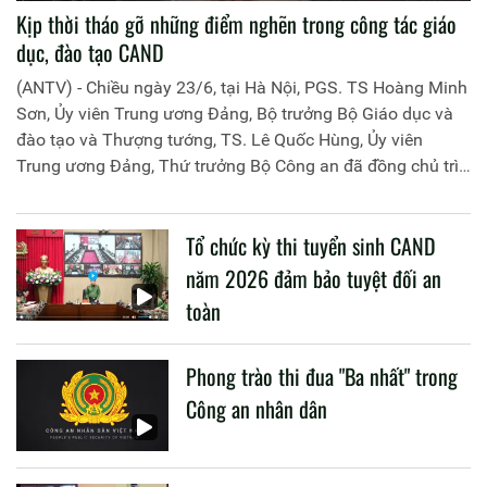
Kịp thời tháo gỡ những điểm nghẽn trong công tác giáo
dục, đào tạo CAND
(ANTV) - Chiều ngày 23/6, tại Hà Nội, PGS. TS Hoàng Minh
Sơn, Ủy viên Trung ương Đảng, Bộ trưởng Bộ Giáo dục và
đào tạo và Thượng tướng, TS. Lê Quốc Hùng, Ủy viên
Trung ương Đảng, Thứ trưởng Bộ Công an đã đồng chủ trì
buổi làm việc với các đơn vị của 2 Bộ về một số nội dung
liên quan đến công tác giáo dục và đào tạo của lực lượng
Tổ chức kỳ thi tuyển sinh CAND
CAND.
năm 2026 đảm bảo tuyệt đối an
toàn
Phong trào thi đua "Ba nhất" trong
Công an nhân dân