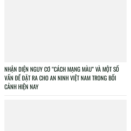
NHẬN DIỆN NGUY CƠ “CÁCH MẠNG MÀU” VÀ MỘT SỐ
VẤN ĐỀ ĐẶT RA CHO AN NINH VIỆT NAM TRONG BỐI
CẢNH HIỆN NAY