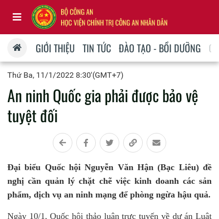
GIỚI THIỆU
TIN TỨC
ĐÀO TẠO - BỒI DƯỠNG
QU
Thứ Ba, 11/1/2022 8:30'(GMT+7)
An ninh Quốc gia phải được bảo vệ
tuyệt đối
Đại biểu Quốc hội Nguyễn Văn Hận (Bạc Liêu) đề
nghị cần quản lý chặt chẽ việc kinh doanh các sản
phẩm, dịch vụ an ninh mạng để phòng ngừa hậu quả.
Ngày 10/1, Quốc hội thảo luận trực tuyến về dự án Luật