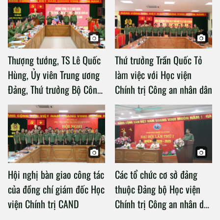
Thượng tướng, TS Lê Quốc
Thứ trưởng Trần Quốc Tỏ
Hùng, Ủy viên Trung ương
làm việc với Học viện
Đảng, Thứ trưởng Bộ Công
Chính trị Công an nhân dân
an làm việc với Học viện
Chính trị Công an nhân dân
Hội nghị bàn giao công tác
Các tổ chức cơ sở đảng
của đồng chí giám đốc Học
thuộc Đảng bộ Học viện
viện Chính trị CAND
Chính trị Công an nhân dân
tổ chức thành công Đại hội