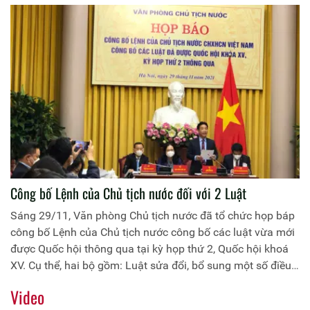
2015”.
Công bố Lệnh của Chủ tịch nước đối với 2 Luật
Sáng 29/11, Văn phòng Chủ tịch nước đã tổ chức họp báp
công bố Lệnh của Chủ tịch nước công bố các luật vừa mới
được Quốc hội thông qua tại kỳ họp thứ 2, Quốc hội khoá
XV. Cụ thể, hai bộ gồm: Luật sửa đổi, bổ sung một số điều
của Bộ luật Tố tụng Hình sự; Luật sửa đổi, bổ sung một số
Video
điều và Phụ lục Danh mục chỉ tiêu thông kê quốc gia của