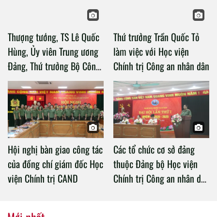
Thượng tướng, TS Lê Quốc
Thứ trưởng Trần Quốc Tỏ
Hùng, Ủy viên Trung ương
làm việc với Học viện
Đảng, Thứ trưởng Bộ Công
Chính trị Công an nhân dân
an làm việc với Học viện
Chính trị Công an nhân dân
Hội nghị bàn giao công tác
Các tổ chức cơ sở đảng
của đồng chí giám đốc Học
thuộc Đảng bộ Học viện
viện Chính trị CAND
Chính trị Công an nhân dân
tổ chức thành công Đại hội
nhiệm kỳ 2020 – 2025