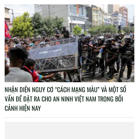
NHẬN DIỆN NGUY CƠ “CÁCH MẠNG MÀU” VÀ MỘT SỐ
VẤN ĐỀ ĐẶT RA CHO AN NINH VIỆT NAM TRONG BỐI
CẢNH HIỆN NAY