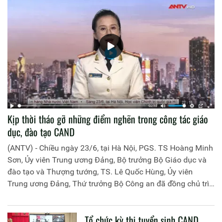
Kịp thời tháo gỡ những điểm nghẽn trong công tác giáo
dục, đào tạo CAND
(ANTV) - Chiều ngày 23/6, tại Hà Nội, PGS. TS Hoàng Minh
Sơn, Ủy viên Trung ương Đảng, Bộ trưởng Bộ Giáo dục và
đào tạo và Thượng tướng, TS. Lê Quốc Hùng, Ủy viên
Trung ương Đảng, Thứ trưởng Bộ Công an đã đồng chủ trì
buổi làm việc với các đơn vị của 2 Bộ về một số nội dung
liên quan đến công tác giáo dục và đào tạo của lực lượng
Tổ chức kỳ thi tuyển sinh CAND
CAND.