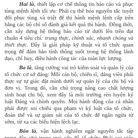
Hai là
,
thiết lập cơ chế thông tin báo cáo và phục
tùng mệnh lệnh tối ưu: Phải cụ thể hóa nguyên tắc tuyệt
đối phục tùng và triệt để thi hành mệnh lệnh cấp trên
bằng các bộ chỉ số đánh giá kết quả thi hành. Đồng thời,
cần xây dựng hệ thống báo cáo từ dưới lên trên đạt
chuẩn 4 tiêu chí
: trung thực, chính xác, nhanh chóng và
thiết thực
. Đây là giải pháp kỹ thuật và tổ chức quan
trọng để đảm bảo tính thông suốt trong hệ thống lãnh
đạo, chỉ huy, điều hành công tác của toàn lực lượng.
Ba là
,
tăng cường vai trò kiểm soát và quản lý của
tổ chức cơ sở đảng: Mỗi cán bộ, chiến sĩ, đảng viên phải
thực sự tự giác đặt mình dưới sự quản lý của chi bộ và
đơn vị. Trong đó, cần chú trọng nâng cao chất lượng
sinh hoạt chi bộ, xem đây là môi trường rèn luyện kỷ
luật Đảng và chính quyền. Mọi hành động của cá nhân
phải được soi chiếu qua phạm vi kỷ luật của tổ chức,
đoàn thể và sự giám sát của tổ chức để ngăn ngừa từ
sớm, từ xa các biểu hiện lệch lạc.
Bốn là
,
vận hành nghiêm ngặt nguyên tắc tập
trung dân chủ trong mọi cấp độ tổ chức: Phải coi việc