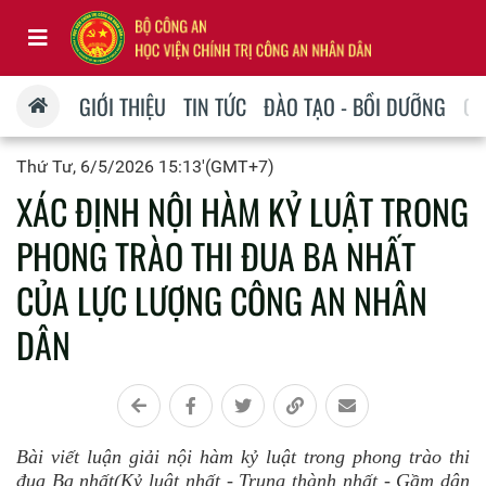
GIỚI THIỆU
TIN TỨC
ĐÀO TẠO - BỒI DƯỠNG
QU
Thứ Tư, 6/5/2026 15:13'(GMT+7)
XÁC ĐỊNH NỘI HÀM KỶ LUẬT TRONG
PHONG TRÀO THI ĐUA BA NHẤT
CỦA LỰC LƯỢNG CÔNG AN NHÂN
DÂN
Bài viết luận giải nội hàm kỷ luật trong phong trào thi
đua Ba nhất(Kỷ luật nhất - Trung thành nhất - Gầm dân