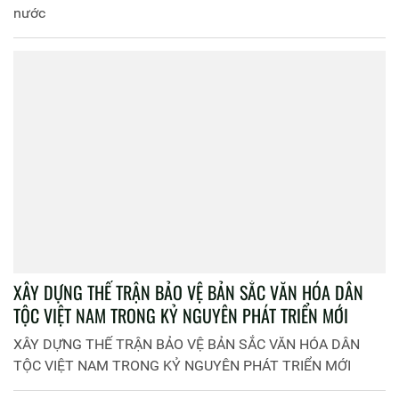
nước
XÂY DỰNG THẾ TRẬN BẢO VỆ BẢN SẮC VĂN HÓA DÂN
TỘC VIỆT NAM TRONG KỶ NGUYÊN PHÁT TRIỂN MỚI
XÂY DỰNG THẾ TRẬN BẢO VỆ BẢN SẮC VĂN HÓA DÂN
TỘC VIỆT NAM TRONG KỶ NGUYÊN PHÁT TRIỂN MỚI