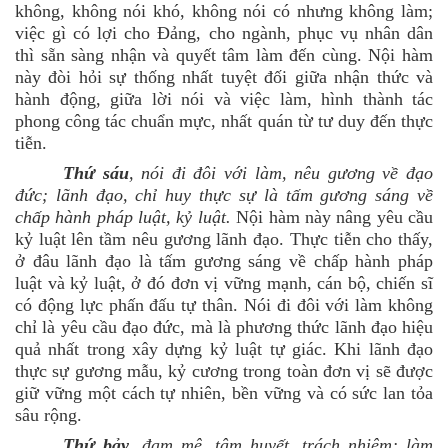
không, không nói khó, không nói có nhưng không làm;
việc gì có lợi cho Đảng, cho ngành, phục vụ nhân dân
thì sẵn sàng nhận và quyết tâm làm đến cùng. Nội hàm
này đòi hỏi sự thống nhất tuyệt đối giữa nhận thức và
hành động, giữa lời nói và việc làm, hình thành tác
phong công tác chuẩn mực, nhất quán từ tư duy đến thực
tiễn.
Thứ sáu
, nói đi đôi với làm, nêu gương về đạo
đức; lãnh đạo, chỉ huy thực sự là tấm gương sáng về
chấp hành pháp luật, kỷ luật.
Nội hàm này nâng yêu cầu
kỷ luật lên tầm nêu gương lãnh đạo. Thực tiễn cho thấy,
ở đâu lãnh đạo là tấm gương sáng về chấp hành pháp
luật và kỷ luật, ở đó đơn vị vững mạnh, cán bộ, chiến sĩ
có động lực phấn đấu tự thân. Nói đi đôi với làm không
chỉ là yêu cầu đạo đức, mà là phương thức lãnh đạo hiệu
quả nhất trong xây dựng kỷ luật tự giác. Khi lãnh đạo
thực sự gương mẫu, kỷ cương trong toàn đơn vị sẽ được
giữ vững một cách tự nhiên, bền vững và có sức lan tỏa
sâu rộng.
Thứ bảy
, đam mê, tâm huyết, trách nhiệm; làm