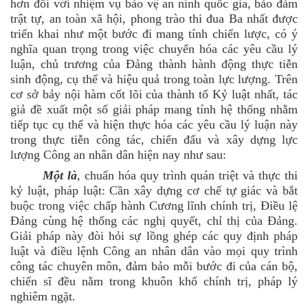
hơn đối với nhiệm vụ bảo vệ an ninh quốc gia, bảo đảm
trật tự, an toàn xã hội, phong trào thi đua Ba nhất được
triển khai như một bước đi mang tính chiến lược, có ý
nghĩa quan trọng trong việc chuyển hóa các yêu cầu lý
luận, chủ trương của Đảng thành hành động thực tiễn
sinh động, cụ thể và hiệu quả trong toàn lực lượng. Trên
cơ sở bảy nội hàm cốt lõi của thành tố Kỷ luật nhất, tác
giả đề xuất một số giải pháp mang tính hệ thống nhằm
tiếp tục cụ thể và hiện thực hóa các yêu cầu lý luận này
trong thực tiễn công tác, chiến đấu và xây dựng lực
lượng Công an nhân dân hiện nay như sau:
Một là
,
chuẩn hóa quy trình quán triệt và thực thi
kỷ luật, pháp luật: Cần xây dựng cơ chế tự giác và bắt
buộc trong việc chấp hành Cương lĩnh chính trị, Điều lệ
Đảng cùng hệ thống các nghị quyết, chỉ thị của Đảng.
Giải pháp này đòi hỏi sự lồng ghép các quy định pháp
luật và điều lệnh Công an nhân dân vào mọi quy trình
công tác chuyên môn, đảm bảo mỗi bước đi của cán bộ,
chiến sĩ đều nằm trong khuôn khổ chính trị, pháp lý
nghiêm ngặt.