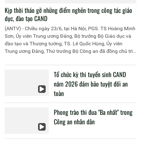
Kịp thời tháo gỡ những điểm nghẽn trong công tác giáo
dục, đào tạo CAND
(ANTV) - Chiều ngày 23/6, tại Hà Nội, PGS. TS Hoàng Minh
Sơn, Ủy viên Trung ương Đảng, Bộ trưởng Bộ Giáo dục và
đào tạo và Thượng tướng, TS. Lê Quốc Hùng, Ủy viên
Trung ương Đảng, Thứ trưởng Bộ Công an đã đồng chủ trì
buổi làm việc với các đơn vị của 2 Bộ về một số nội dung
liên quan đến công tác giáo dục và đào tạo của lực lượng
Tổ chức kỳ thi tuyển sinh CAND
CAND.
năm 2026 đảm bảo tuyệt đối an
toàn
Phong trào thi đua "Ba nhất" trong
Công an nhân dân