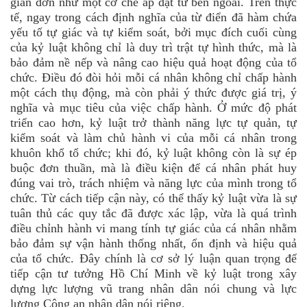
giản đơn như một cơ chế áp đặt từ bên ngoài. Trên thực
tế, ngay trong cách định nghĩa của từ điển đã hàm chứa
yếu tố tự giác và tự kiểm soát, bởi mục đích cuối cùng
của kỷ luật không chỉ là duy trì trật tự hình thức, mà là
bảo đảm nề nếp và nâng cao hiệu quả hoạt động của tổ
chức. Điều đó đòi hỏi mỗi cá nhân không chỉ chấp hành
một cách thụ động, mà còn phải ý thức được giá trị, ý
nghĩa và mục tiêu của việc chấp hành. Ở mức độ phát
triển cao hơn, kỷ luật trở thành năng lực tự quản, tự
kiểm soát và làm chủ hành vi của mỗi cá nhân trong
khuôn khổ tổ chức; khi đó, kỷ luật không còn là sự ép
buộc đơn thuần, mà là điều kiện để cá nhân phát huy
đúng vai trò, trách nhiệm và năng lực của mình trong tổ
chức. Từ cách tiếp cận này, có thể thấy kỷ luật vừa là sự
tuân thủ các quy tắc đã được xác lập, vừa là quá trình
điều chỉnh hành vi mang tính tự giác của cá nhân nhằm
bảo đảm sự vận hành thống nhất, ổn định và hiệu quả
của tổ chức. Đây chính là cơ sở lý luận quan trọng để
tiếp cận tư tưởng Hồ Chí Minh về kỷ luật trong xây
dựng lực lượng vũ trang nhân dân nói chung và lực
lượng Công an nhân dân nói riêng.