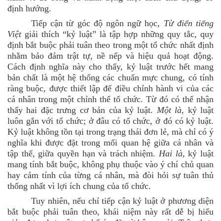
định hướng.
Tiếp cận từ góc độ ngôn ngữ học,
Từ điển tiếng
Việt
giải thích “kỷ luật” là tập hợp những quy tắc, quy
định bắt buộc phải tuân theo trong một tổ chức nhất định
nhằm bảo đảm trật tự, nề nếp và hiệu quả hoạt động.
Cách định nghĩa này cho thấy, kỷ luật trước hết mang
bản chất là một hệ thống các chuẩn mực chung, có tính
ràng buộc, được thiết lập để điều chỉnh hành vi của các
cá nhân trong một chỉnh thể tổ chức. Từ đó có thể nhận
thấy hai đặc trưng cơ bản của kỷ luật.
Một là
, kỷ luật
luôn gắn với tổ chức; ở đâu có tổ chức, ở đó có kỷ luật.
Kỷ luật không tồn tại trong trạng thái đơn lẻ, mà chỉ có ý
nghĩa khi được đặt trong mối quan hệ giữa cá nhân và
tập thể, giữa quyền hạn và trách nhiệm.
Hai là
, kỷ luật
mang tính bắt buộc, không phụ thuộc vào ý chí chủ quan
hay cảm tính của từng cá nhân, mà đòi hỏi sự tuân thủ
thống nhất vì lợi ích chung của tổ chức.
Tuy nhiên, nếu chỉ tiếp cận kỷ luật ở phương diện
bắt buộc phải tuân theo, khái niệm này rất dễ bị hiểu