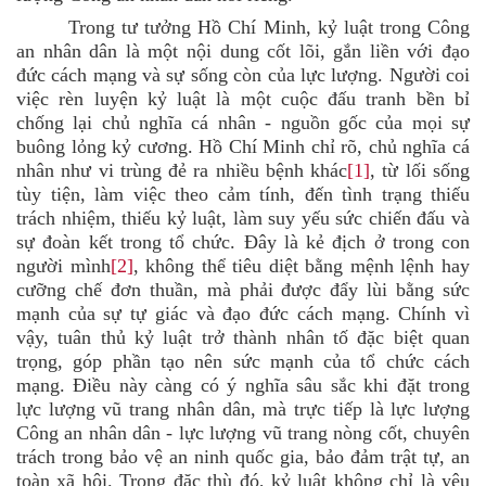
Trong tư tưởng Hồ Chí Minh, kỷ luật trong Công
an nhân dân là một nội dung cốt lõi, gắn liền với đạo
đức cách mạng và sự sống còn của lực lượng. Người coi
việc rèn luyện kỷ luật là một cuộc đấu tranh bền bỉ
chống lại chủ nghĩa cá nhân - nguồn gốc của mọi sự
buông lỏng kỷ cương. Hồ Chí Minh chỉ rõ, chủ nghĩa cá
nhân như vi trùng đẻ ra nhiều bệnh khác
[1]
, từ lối sống
tùy tiện, làm việc theo cảm tính, đến tình trạng thiếu
trách nhiệm, thiếu kỷ luật, làm suy yếu sức chiến đấu và
sự đoàn kết trong tổ chức. Đây là kẻ địch ở trong con
người mình
[2]
, không thể tiêu diệt bằng mệnh lệnh hay
cưỡng chế đơn thuần, mà phải được đẩy lùi bằng sức
mạnh của sự tự giác và đạo đức cách mạng. Chính vì
vậy, tuân thủ kỷ luật trở thành nhân tố đặc biệt quan
trọng, góp phần tạo nên sức mạnh của tổ chức cách
mạng. Điều này càng có ý nghĩa sâu sắc khi đặt trong
lực lượng vũ trang nhân dân, mà trực tiếp là lực lượng
Công an nhân dân - lực lượng vũ trang nòng cốt, chuyên
trách trong bảo vệ an ninh quốc gia, bảo đảm trật tự, an
toàn xã hội. Trong đặc thù đó, kỷ luật không chỉ là yêu