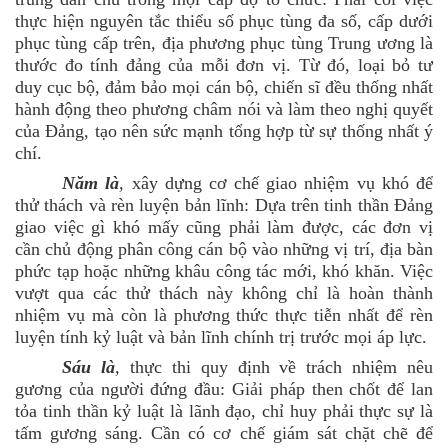
thực hiện nguyên tắc thiểu số phục tùng đa số, cấp dưới
phục tùng cấp trên, địa phương phục tùng Trung ương là
thước đo tính đảng của mỗi đơn vị. Từ đó, loại bỏ tư
duy cục bộ, đảm bảo mọi cán bộ, chiến sĩ đều thống nhất
hành động theo phương châm nói và làm theo nghị quyết
của Đảng, tạo nên sức mạnh tổng hợp từ sự thống nhất ý
chí.
Năm là
,
xây dựng cơ chế giao nhiệm vụ khó để
thử thách và rèn luyện bản lĩnh: Dựa trên tinh thần Đảng
giao việc gì khó mấy cũng phải làm được, các đơn vị
cần chủ động phân công cán bộ vào những vị trí, địa bàn
phức tạp hoặc những khâu công tác mới, khó khăn. Việc
vượt qua các thử thách này không chỉ là hoàn thành
nhiệm vụ mà còn là phương thức thực tiễn nhất để rèn
luyện tính kỷ luật và bản lĩnh chính trị trước mọi áp lực.
Sáu là
,
thực thi quy định về trách nhiệm nêu
gương của người đứng đầu: Giải pháp then chốt để lan
tỏa tinh thần kỷ luật là lãnh đạo, chỉ huy phải thực sự là
tấm gương sáng. Cần có cơ chế giám sát chặt chẽ để