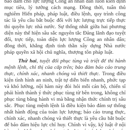
bảo đảm cho lực lượng Công an nhân dân luôn kiên định
mục tiêu, lý tưởng cách mạng. Đồng thời, tuân thủ
nghiêm Hiến pháp, pháp luật, điều lệnh, quy trình công
tác là yêu cầu bắt buộc đối với lực lượng trực tiếp thực
thi quyền lực nhà nước. Sự thống nhất giữa hai phương
diện này thể hiện sâu sắc nguyên tắc Đảng lãnh đạo tuyệt
đối, trực tiếp, toàn diện lực lượng Công an nhân dân;
đồng thời, khẳng định tinh thần xây dựng Nhà nước
pháp quyền xã hội chủ nghĩa, thượng tôn pháp luật.
Thứ hai
, tuyệt đối phục tùng và triệt để thi hành
mệnh lệnh, chỉ thị của cấp trên; bảo đảm báo cáo trung
thực, chính xác, nhanh chóng và thiết thực.
Trong điều
kiện tình hình an ninh, trật tự diễn biến nhanh, phức tạp
và khó lường, nội hàm này đòi hỏi mỗi cán bộ, chiến sĩ
phải hình thành ý thức phục tùng từ bên trong, không chỉ
phục tùng bằng hành vi mà bằng nhận thức chính trị sâu
sắc. Phục tùng mệnh lệnh là điều kiện bảo đảm sự thống
nhất hành động của toàn lực lượng; báo cáo trung thực,
chính xác, nhanh chóng và thiết thực là yêu cầu bắt buộc
để bảo đảm hiệu lực chỉ huy. Chính vì vậy, kỷ luật ở nội