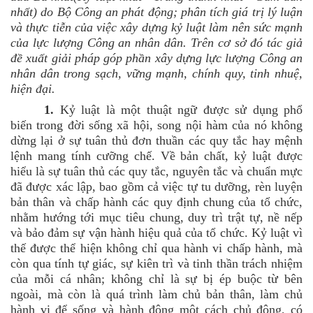
nhất) do Bộ Công an phát động; phân tích giá trị lý luận
và thực tiễn của việc xây dựng kỷ luật làm nên sức mạnh
của lực lượng Công an nhân dân. Trên cơ sở đó tác giả
đề xuất giải pháp góp phần xây dựng lực lượng Công an
nhân dân trong sạch, vững mạnh, chính quy, tinh nhuệ,
hiện đại.
1.
Kỷ luật là một thuật ngữ được sử dụng phổ
biến trong đời sống xã hội, song nội hàm của nó không
dừng lại ở sự tuân thủ đơn thuần các quy tắc hay mệnh
lệnh mang tính cưỡng chế. Về bản chất, kỷ luật được
hiểu là sự tuân thủ các quy tắc, nguyên tắc và chuẩn mực
đã được xác lập, bao gồm cả việc tự tu dưỡng, rèn luyện
bản thân và chấp hành các quy định chung của tổ chức,
nhằm hướng tới mục tiêu chung, duy trì trật tự, nề nếp
và bảo đảm sự vận hành hiệu quả của tổ chức. Kỷ luật vì
thế được thể hiện không chỉ qua hành vi chấp hành, mà
còn qua tính tự giác, sự kiên trì và tinh thần trách nhiệm
của mỗi cá nhân; không chỉ là sự bị ép buộc từ bên
ngoài, mà còn là quá trình làm chủ bản thân, làm chủ
hành vi để sống và hành động một cách chủ động, có