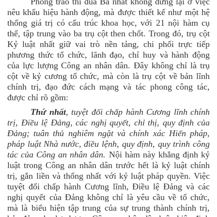
Phong trào thi đua Ba nhất không dừng lại ở việc
nêu khẩu hiệu hành động, mà được thiết kế như một hệ
thống giá trị có cấu trúc khoa học, với 21 nội hàm cụ
thể, tập trung vào ba trụ cột then chốt. Trong đó, trụ cột
Kỷ luật nhất giữ vai trò nền tảng, chi phối trực tiếp
phương thức tổ chức, lãnh đạo, chỉ huy và hành động
của lực lượng Công an nhân dân. Đây không chỉ là trụ
cột về kỷ cương tổ chức, mà còn là trụ cột về bản lĩnh
chính trị, đạo đức cách mạng và tác phong công tác
,
được chỉ rõ gồm:
Thứ nhất
, tuyệt đối chấp hành Cương lĩnh chính
trị, Điều lệ Đảng, các nghị quyết, chỉ thị, quy định của
Đảng; tuân thủ nghiêm ngặt và chính xác Hiến pháp,
pháp luật Nhà nước, điều lệnh, quy định, quy trình công
tác của Công an nhân dân.
Nội hàm này khẳng định kỷ
luật trong Công an nhân dân trước hết là kỷ luật chính
trị, gắn liền và thống nhất với kỷ luật pháp quyền. Việc
tuyệt đối chấp hành Cương lĩnh, Điều lệ Đảng và các
nghị quyết của Đảng không chỉ là yêu cầu về tổ chức,
mà là biểu hiện tập trung của sự trung thành chính trị,