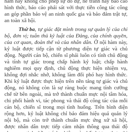
hàm này không cho phép sự do dự, né tránh hay báo cáo
hình thức, báo cáo phải sát với thực tiễn công tác công
an góp phần bảo vệ an ninh quốc gia và bảo đảm trật tự,
an toàn xã hội.
Thứ ba
, tự giác đặt mình trong sự quản lý của chi
bộ, đơn vị; tuân thủ kỷ luật của Đảng, của chính quyền,
của cơ quan, đoàn thể và của nhân dân.
Ở nội hàm này,
kỷ luật được tiếp cận từ phương diện tự giác và chủ
động. Người cán bộ, chiến sĩ phải luôn có tính chủ động
và tính tự giác trong chấp hành kỷ luật; chấp hành
nghiêm mọi quy định, chủ động thực hiện nhiệm vụ,
không đợi nhắc nhở, không làm đối phó hay hình thức.
Khi kỷ luật được thực hiện trên nền tảng tự giác và chủ
động, nó không còn là sự ràng buộc mang tính cưỡng
chế từ bên ngoài, mà trở thành chuẩn mực nội tâm hóa,
chi phối hành vi, tác phong và thái độ công tác của mỗi
cán bộ, chiến sĩ trong mọi tình huống. Trên bình diện
rộng hơn, kỷ luật không chỉ bảo đảm hiệu quả quản lý
nội bộ, mà còn trở thành chuẩn mực ứng xử xã hội,
được nhân dân trực tiếp cảm nhận thông qua thái độ