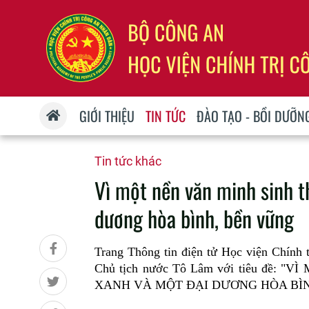
GIỚI THIỆU
TIN TỨC
ĐÀO TẠO - BỒI DƯỠN
Tin tức khác
Vì một nền văn minh sinh t
dương hòa bình, bền vững
Trang Thông tin điện tử Học viện Chính t
Chủ tịch nước Tô Lâm với tiêu đề:
XANH VÀ MỘT ĐẠI DƯƠNG HÒA BÌN