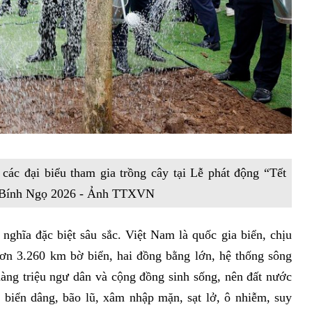
ác đại biểu tham gia trồng cây tại Lễ phát động “Tết
n Bính Ngọ 2026 - Ảnh TTXVN
ghĩa đặc biệt sâu sắc. Việt Nam là quốc gia biển, chịu
Hơn 3.260 km bờ biển, hai đồng bằng lớn, hệ thống sông
 hàng triệu ngư dân và cộng đồng sinh sống, nên đất nước
c biển dâng, bão lũ, xâm nhập mặn, sạt lở, ô nhiễm, suy