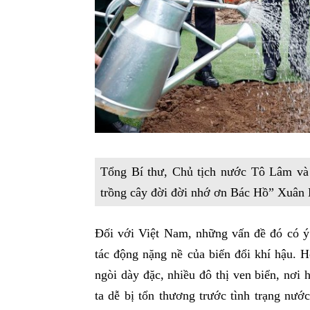
Tổng Bí thư, Chủ tịch nước Tô Lâm và c
trồng cây đời đời nhớ ơn Bác Hồ” Xuâ
Đối với Việt Nam, những vấn đề đó có ý n
tác động nặng nề của biến đổi khí hậu. 
ngòi dày đặc, nhiều đô thị ven biển, nơi
ta dễ bị tổn thương trước tình trạng nướ