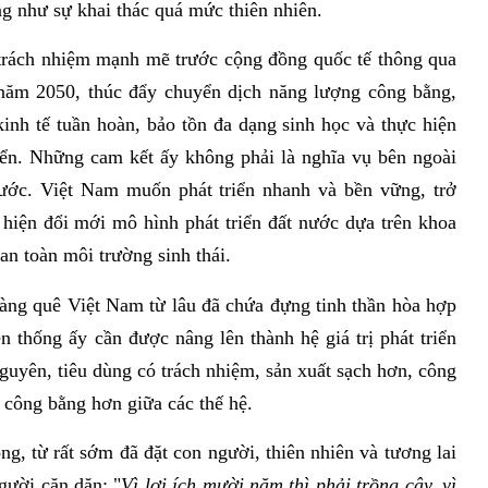
ng như sự khai thác quá mức thiên nhiên.
 trách nhiệm mạnh mẽ trước cộng đồng quốc tế thông qua
 năm 2050, thúc đẩy chuyển dịch năng lượng công bằng,
kinh tế tuần hoàn, bảo tồn đa dạng sinh học và thực hiện
iển. Những cam kết ấy không phải là nghĩa vụ bên ngoài
nước. Việt Nam muốn phát triển nhanh và bền vững, trở
 hiện đổi mới mô hình phát triển đất nước dựa trên khoa
n toàn môi trường sinh thái.
àng quê Việt Nam từ lâu đã chứa đựng tinh thần hòa hợp
ền thống ấy cần được nâng lên thành hệ giá trị phát triển
 nguyên, tiêu dùng có trách nhiệm, sản xuất sạch hơn, công
 công bằng hơn giữa các thế hệ.
g, từ rất sớm đã đặt con người, thiên nhiên và tương lai
gười căn dặn: "
Vì lợi ích mười năm thì phải trồng cây, vì