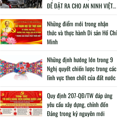
ĐỀ ĐẶT RA CHO AN NINH VIỆT
NAM TRONG BỐI CẢNH HIỆN
NAY
Những điểm mới trong nhận
thức và thực hành Di sản Hồ Chí
Minh
Những định hướng lớn trong 9
Nghị quyết chiến lược trong các
lĩnh vực then chốt của đất nước
Quy định 207-QĐ/TW đáp ứng
yêu cầu xây dựng, chỉnh đốn
Đảng trong kỷ nguyên mới