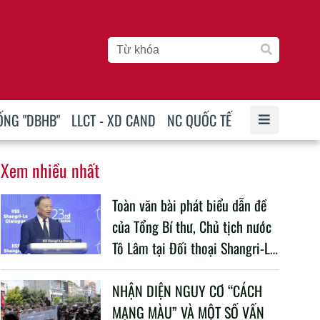
ỐNG "DBHB"
LLCT - XD CAND
NC QUỐC TẾ
Xem nhiều nhất
Toàn văn bài phát biểu dẫn đề
của Tổng Bí thư, Chủ tịch nước
Tô Lâm tại Đối thoại Shangri-La
lần thứ 23
NHẬN DIỆN NGUY CƠ “CÁCH
MẠNG MÀU” VÀ MỘT SỐ VẤN