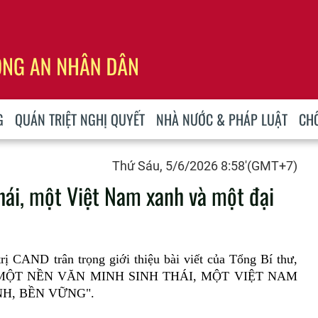
G
QUÁN TRIỆT NGHỊ QUYẾT
NHÀ NƯỚC & PHÁP LUẬT
CH
Thứ Sáu, 5/6/2026 8:58'(GMT+7)
hái, một Việt Nam xanh và một đại
rị CAND trân trọng giới thiệu bài viết của Tổng Bí thư,
 "VÌ MỘT NỀN VĂN MINH SINH THÁI, MỘT VIỆT NAM
H, BỀN VỮNG".