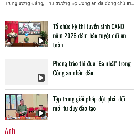
Trung ương Đảng, Thứ trưởng Bộ Công an đã đồng chủ trì
buổi làm việc với các đơn vị của 2 Bộ về một số nội dung
liên quan đến công tác giáo dục và đào tạo của lực lượng
Tổ chức kỳ thi tuyển sinh CAND
CAND.
năm 2026 đảm bảo tuyệt đối an
toàn
Phong trào thi đua "Ba nhất" trong
Công an nhân dân
Tập trung giải pháp đột phá, đổi
mới tư duy đào tạo
Ảnh