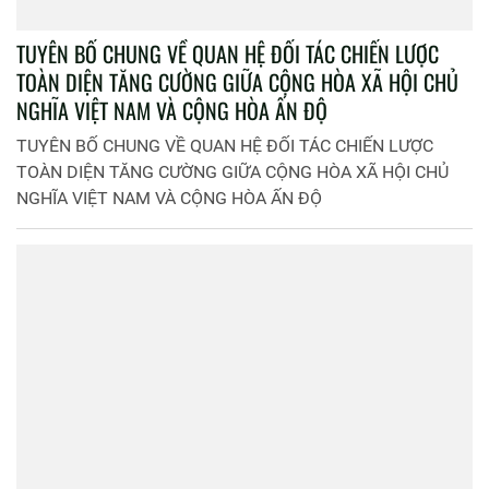
TUYÊN BỐ CHUNG VỀ QUAN HỆ ĐỐI TÁC CHIẾN LƯỢC
TOÀN DIỆN TĂNG CƯỜNG GIỮA CỘNG HÒA XÃ HỘI CHỦ
NGHĨA VIỆT NAM VÀ CỘNG HÒA ẤN ĐỘ
TUYÊN BỐ CHUNG VỀ QUAN HỆ ĐỐI TÁC CHIẾN LƯỢC
TOÀN DIỆN TĂNG CƯỜNG GIỮA CỘNG HÒA XÃ HỘI CHỦ
NGHĨA VIỆT NAM VÀ CỘNG HÒA ẤN ĐỘ