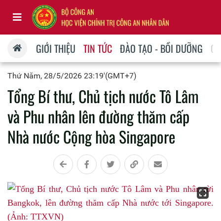
GIỚI THIỆU
TIN TỨC
ĐÀO TẠO - BỒI DƯỠNG
QU
Thứ Năm, 28/5/2026 23:19'(GMT+7)
Tổng Bí thư, Chủ tịch nước Tô Lâm
và Phu nhân lên đường thăm cấp
Nhà nước Cộng hòa Singapore