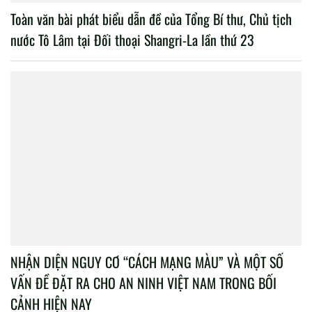
Toàn văn bài phát biểu dẫn đề của Tổng Bí thư, Chủ tịch
nước Tô Lâm tại Đối thoại Shangri-La lần thứ 23
NHẬN DIỆN NGUY CƠ “CÁCH MẠNG MÀU” VÀ MỘT SỐ
VẤN ĐỀ ĐẶT RA CHO AN NINH VIỆT NAM TRONG BỐI
CẢNH HIỆN NAY