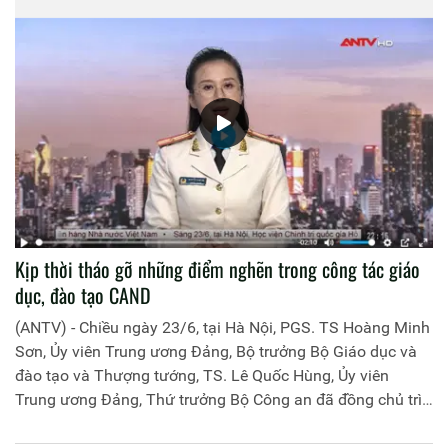
Kịp thời tháo gỡ những điểm nghẽn trong công tác giáo
dục, đào tạo CAND
(ANTV) - Chiều ngày 23/6, tại Hà Nội, PGS. TS Hoàng Minh
Sơn, Ủy viên Trung ương Đảng, Bộ trưởng Bộ Giáo dục và
đào tạo và Thượng tướng, TS. Lê Quốc Hùng, Ủy viên
Trung ương Đảng, Thứ trưởng Bộ Công an đã đồng chủ trì
buổi làm việc với các đơn vị của 2 Bộ về một số nội dung
liên quan đến công tác giáo dục và đào tạo của lực lượng