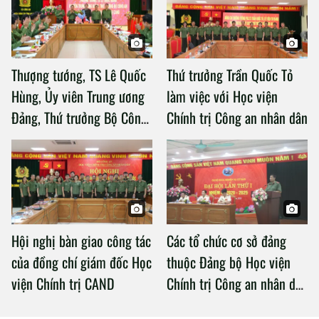
Thượng tướng, TS Lê Quốc
Thứ trưởng Trần Quốc Tỏ
Hùng, Ủy viên Trung ương
làm việc với Học viện
Đảng, Thứ trưởng Bộ Công
Chính trị Công an nhân dân
an làm việc với Học viện
Chính trị Công an nhân dân
Hội nghị bàn giao công tác
Các tổ chức cơ sở đảng
của đồng chí giám đốc Học
thuộc Đảng bộ Học viện
viện Chính trị CAND
Chính trị Công an nhân dân
tổ chức thành công Đại hội