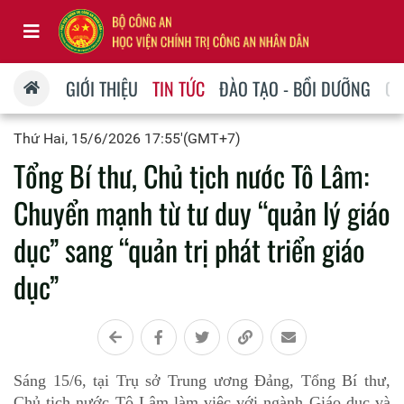
GIỚI THIỆU
TIN TỨC
ĐÀO TẠO - BỒI DƯỠNG
QU
Thứ Hai, 15/6/2026 17:55'(GMT+7)
Tổng Bí thư, Chủ tịch nước Tô Lâm:
Chuyển mạnh từ tư duy “quản lý giáo
dục” sang “quản trị phát triển giáo
dục”
Sáng 15/6, tại Trụ sở Trung ương Đảng, Tổng Bí thư,
Chủ tịch nước Tô Lâm làm việc với ngành Giáo dục và