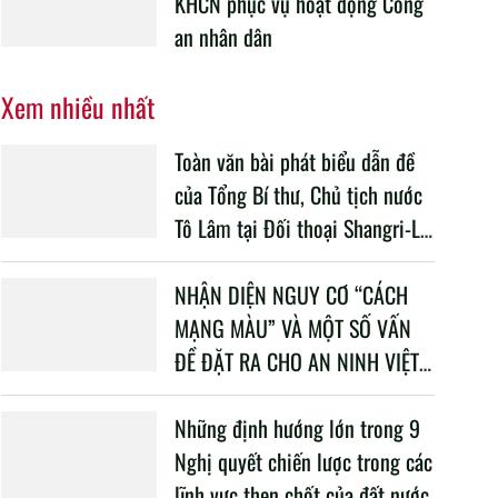
KHCN phục vụ hoạt động Công
an nhân dân
Xem nhiều nhất
Toàn văn bài phát biểu dẫn đề
của Tổng Bí thư, Chủ tịch nước
Tô Lâm tại Đối thoại Shangri-La
lần thứ 23
NHẬN DIỆN NGUY CƠ “CÁCH
MẠNG MÀU” VÀ MỘT SỐ VẤN
ĐỀ ĐẶT RA CHO AN NINH VIỆT
NAM TRONG BỐI CẢNH HIỆN
NAY
Những định hướng lớn trong 9
Nghị quyết chiến lược trong các
lĩnh vực then chốt của đất nước