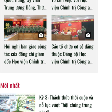
Trung ương Đảng, Thứ
viện Chính trị Công an
trưởng Bộ Công an làm
nhân dân
việc với Học viện
Chính trị Công an nhân
dân
Hội nghị bàn giao công
Các tổ chức cơ sở đảng
tác của đồng chí giám
thuộc Đảng bộ Học
đốc Học viện Chính trị
viện Chính trị Công an
CAND
nhân dân tổ chức
thành công Đại hội
nhiệm kỳ 2020 –
Mới nhất
2025
Kỳ 3: Thách thức thời cuộc và
nỗ lực vượt “hội chứng trừng