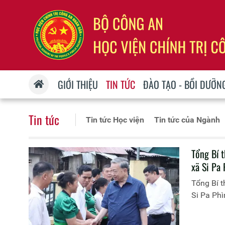
GIỚI THIỆU
TIN TỨC
ĐÀO TẠO - BỒI DƯỠN
Tin tức
Tin tức Học viện
Tin tức của Ngành
Tổng Bí 
xã Si Pa 
Tổng Bí t
Si Pa Phì