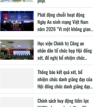
phạt”
Phát động chuỗi hoạt động
Ngày An ninh mạng Việt Nam
năm 2026 “Vì một không gian
mạng nhân văn cho mỗi người”
Học viện Chính trị Công an
nhân dân tổ chức họp Hội đồng
xét, đề nghị bổ nhiệm chức
danh giảng dạy năm học 2025
– 2026
Thông báo kết quả xét, bổ
nhiệm chức danh giảng dạy của
Hội đồng chức danh giảng dạy
Học viện, năm học 2025 -
2026
Chính sách huy động tiềm lực