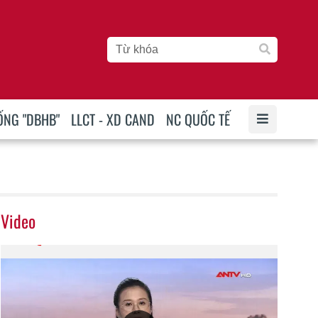
ỐNG "DBHB"
LLCT - XD CAND
NC QUỐC TẾ
Video