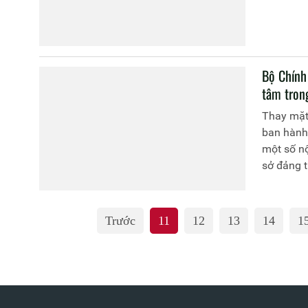
Bộ Chính 
tâm tron
Thay mặt 
ban hành 
một số nộ
sở đảng t
Trước
11
12
13
14
1