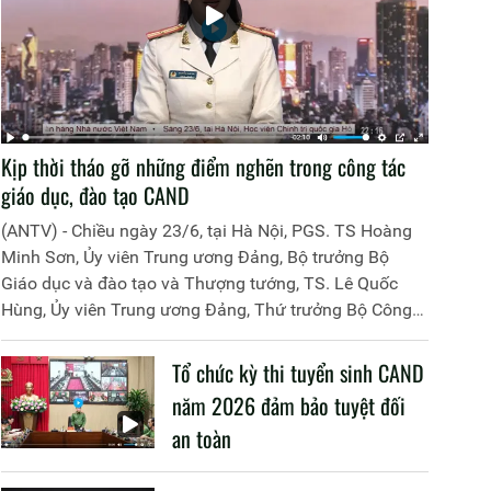
Kịp thời tháo gỡ những điểm nghẽn trong công tác
giáo dục, đào tạo CAND
(ANTV) - Chiều ngày 23/6, tại Hà Nội, PGS. TS Hoàng
Minh Sơn, Ủy viên Trung ương Đảng, Bộ trưởng Bộ
Giáo dục và đào tạo và Thượng tướng, TS. Lê Quốc
Hùng, Ủy viên Trung ương Đảng, Thứ trưởng Bộ Công
an đã đồng chủ trì buổi làm việc với các đơn vị của 2
Bộ về một số nội dung liên quan đến công tác giáo dục
Tổ chức kỳ thi tuyển sinh CAND
và đào tạo của lực lượng CAND.
năm 2026 đảm bảo tuyệt đối
an toàn