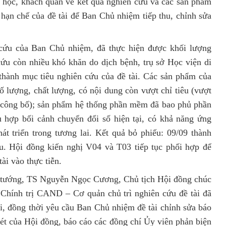
 học, khách quan về kết quả nghiên cứu và các sản phẩm
, hạn chế của đề tài để Ban Chủ nhiệm tiếp thu, chỉnh sửa
 cứu của Ban Chủ nhiệm, đã thực hiện được khối lượng
 cứu còn nhiều khó khăn do dịch bệnh, trụ sở Học viện di
thành mục tiêu nghiên cứu của đề tài. Các sản phẩm của
ố lượng, chất lượng, có nội dung còn vượt chỉ tiêu (vượt
c công bố); sản phẩm hệ thống phần mềm đã bao phủ phần
 hợp bối cảnh chuyển đổi số hiện tại, có khả năng ứng
át triển trong tương lai. Kết quả bỏ phiếu: 09/09 thành
ầu. Hội đồng kiến nghị V04 và T03 tiếp tục phối hợp để
ài vào thực tiễn.
u tướng, TS Nguyễn Ngọc Cương, Chủ tịch Hội đồng chúc
Chính trị CAND – Cơ quản chủ trì nghiên cứu đề tài đã
i, đồng thời yêu cầu Ban Chủ nhiệm đề tài chỉnh sửa báo
xét của Hội đồng, báo cáo các đồng chí Ủy viên phản biện