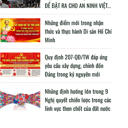
ĐỀ ĐẶT RA CHO AN NINH VIỆT
NAM TRONG BỐI CẢNH HIỆN
NAY
Những điểm mới trong nhận
thức và thực hành Di sản Hồ Chí
Minh
Quy định 207-QĐ/TW đáp ứng
yêu cầu xây dựng, chỉnh đốn
Đảng trong kỷ nguyên mới
Những định hướng lớn trong 9
Nghị quyết chiến lược trong các
lĩnh vực then chốt của đất nước