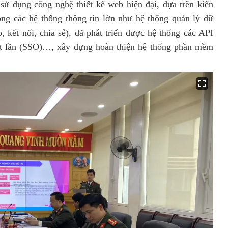
sử dụng công nghệ thiết kế web hiện đại, dựa trên kiến
ong các hệ thống thông tin lớn như hệ thống quản lý dữ
p, kết nối, chia sẻ), đã phát triển được hệ thống các API
ột lần (SSO)…, xây dựng hoàn thiện hệ thống phần mềm