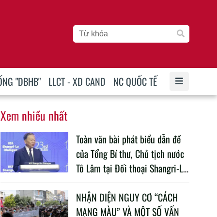
ỐNG "DBHB"
LLCT - XD CAND
NC QUỐC TẾ
Xem nhiều nhất
Toàn văn bài phát biểu dẫn đề
của Tổng Bí thư, Chủ tịch nước
Tô Lâm tại Đối thoại Shangri-La
lần thứ 23
NHẬN DIỆN NGUY CƠ “CÁCH
MẠNG MÀU” VÀ MỘT SỐ VẤN