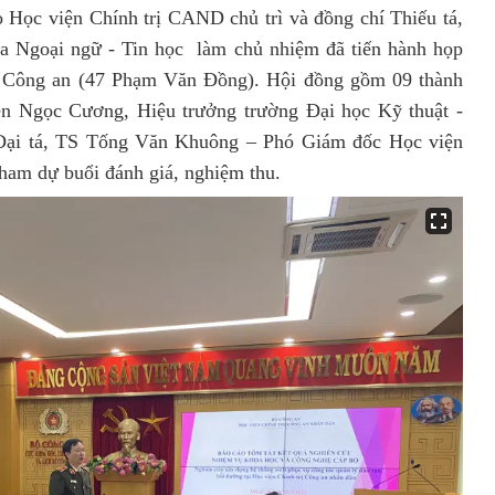
 Học viện Chính trị CAND chủ trì và đồng chí Thiếu tá,
Ngoại ngữ - Tin học làm chủ nhiệm đã tiến hành họp
Bộ Công an (47 Phạm Văn Đồng). Hội đồng gồm 09 thành
ễn Ngọc Cương, Hiệu trưởng trường Đại học Kỹ thuật -
Đại tá, TS Tống Văn Khuông – Phó Giám đốc Học viện
tham dự buổi đánh giá, nghiệm thu.