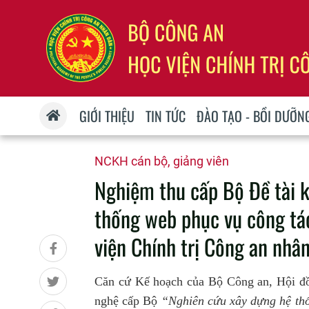
GIỚI THIỆU
TIN TỨC
ĐÀO TẠO - BỒI DƯỠN
NCKH cán bộ, giảng viên
Nghiệm thu cấp Bộ Đề tài 
thống web phục vụ công tác
viện Chính trị Công an nhâ
Căn cứ Kế hoạch của Bộ Công an, Hội đồn
nghệ cấp Bộ
“Nghiên cứu xây dựng hệ thố