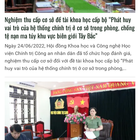
Nghiệm thu cấp cơ sở đề tài khoa học cấp bộ “Phát huy
vai trò của hệ thống chính trị ở cơ sở trong phòng, chống
tệ nạn ma túy khu vực biên giới Tây Bắc”
Ngày 24/06/2022, Hội đồng Khoa học và Công nghệ Học
viện Chính trị Công an nhân dân đã tổ chức họp đánh giá,
nghiệm thu cấp cơ sở đối với đề tài khoa học cấp bộ “Phát
huy vai trò của hệ thống chính trị ở cơ sở trong phòng,
chống tệ nạn ma túy khu vực biên giới Tây Bắc”, mã số
CTMT.2020.T29.09 do Học viện Chính trị Công an nhân
dân chủ trì và đồng chí Thiếu tướng Dương Như Hồng, Phó
Giám đốc Học viện làm Chủ nhiệm.