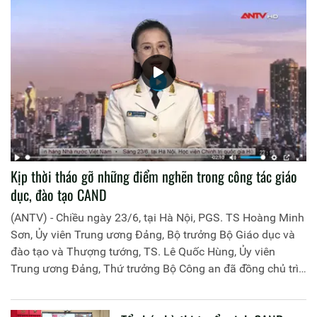
Kịp thời tháo gỡ những điểm nghẽn trong công tác giáo
dục, đào tạo CAND
(ANTV) - Chiều ngày 23/6, tại Hà Nội, PGS. TS Hoàng Minh
Sơn, Ủy viên Trung ương Đảng, Bộ trưởng Bộ Giáo dục và
đào tạo và Thượng tướng, TS. Lê Quốc Hùng, Ủy viên
Trung ương Đảng, Thứ trưởng Bộ Công an đã đồng chủ trì
buổi làm việc với các đơn vị của 2 Bộ về một số nội dung
liên quan đến công tác giáo dục và đào tạo của lực lượng