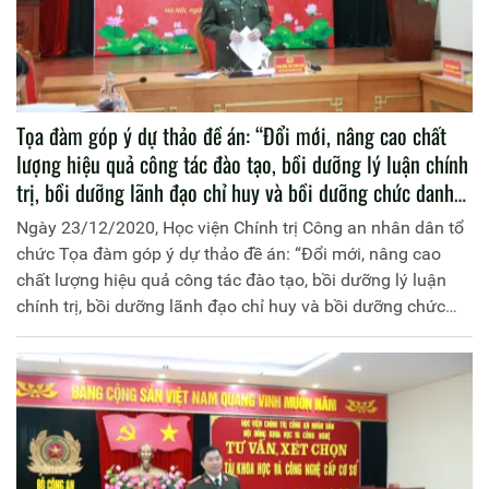
Tọa đàm góp ý dự thảo đề án: “Đổi mới, nâng cao chất
lượng hiệu quả công tác đào tạo, bồi dưỡng lý luận chính
trị, bồi dưỡng lãnh đạo chỉ huy và bồi dưỡng chức danh
cho cán bộ, chiến sĩ Công an nhân dân trong giai đoạn
Ngày 23/12/2020, Học viện Chính trị Công an nhân dân tổ
hiện nay”
chức Tọa đàm góp ý dự thảo đề án: “Đổi mới, nâng cao
chất lượng hiệu quả công tác đào tạo, bồi dưỡng lý luận
chính trị, bồi dưỡng lãnh đạo chỉ huy và bồi dưỡng chức
danh cho cán bộ, chiến sĩ Công an nhân dân trong giai
đoạn hiện nay”. Đồng chí Trung tướng, PGS.TS Trần Vi
Dân, Giám đốc Học viện Chính trị Công an nhân dân chủ trì
Tọa đàm.