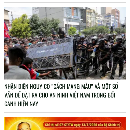
NHẬN DIỆN NGUY CƠ “CÁCH MẠNG MÀU” VÀ MỘT SỐ
VẤN ĐỀ ĐẶT RA CHO AN NINH VIỆT NAM TRONG BỐI
CẢNH HIỆN NAY