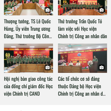
Thượng tướng, TS Lê Quốc
Thứ trưởng Trần Quốc Tỏ
Hùng, Ủy viên Trung ương
làm việc với Học viện
Đảng, Thứ trưởng Bộ Công
Chính trị Công an nhân dân
an làm việc với Học viện
Chính trị Công an nhân dân
Hội nghị bàn giao công tác
Các tổ chức cơ sở đảng
của đồng chí giám đốc Học
thuộc Đảng bộ Học viện
viện Chính trị CAND
Chính trị Công an nhân dân
tổ chức thành công Đại hội
nhiệm kỳ 2020 – 2025