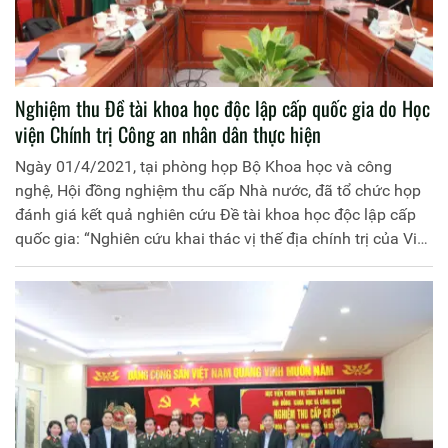
Nghiệm thu Đề tài khoa học độc lập cấp quốc gia do Học
viện Chính trị Công an nhân dân thực hiện
Ngày 01/4/2021, tại phòng họp Bộ Khoa học và công
nghệ, Hội đồng nghiệm thu cấp Nhà nước, đã tổ chức họp
đánh giá kết quả nghiên cứu Đề tài khoa học độc lập cấp
quốc gia: “Nghiên cứu khai thác vị thế địa chính trị của Việt
Nam để tăng cường thế và lực trong sự nghiệp bảo vệ
quyền và lợi ích trên Biển Đông”, mã số ĐTĐLXH.01/17 do
Thiếu tướng, PGS.TS Đinh Ngọc Hoa, Phó Giám đốc Học
viện Chính trị Công an nhân dân làm Chủ nhiệm; Học viện
Chính trị Công an nhân dân là cơ quan chủ trì.