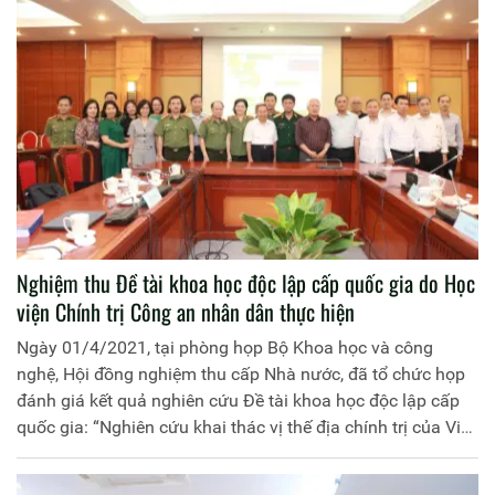
Tuyết Lan đồng chủ biên. Hội đồng nghiệm thu gồm 5
thành viên, đồng chí Thiếu tướng, PGS.TS Đinh Ngọc Hoa,
Phó Giám đốc Học viện làm Chủ tịch.
Nghiệm thu Đề tài khoa học độc lập cấp quốc gia do Học
viện Chính trị Công an nhân dân thực hiện
Ngày 01/4/2021, tại phòng họp Bộ Khoa học và công
nghệ, Hội đồng nghiệm thu cấp Nhà nước, đã tổ chức họp
đánh giá kết quả nghiên cứu Đề tài khoa học độc lập cấp
quốc gia: “Nghiên cứu khai thác vị thế địa chính trị của Việt
Nam để tăng cường thế và lực trong sự nghiệp bảo vệ
quyền và lợi ích trên Biển Đông”, mã số ĐTĐLXH.01/17 do