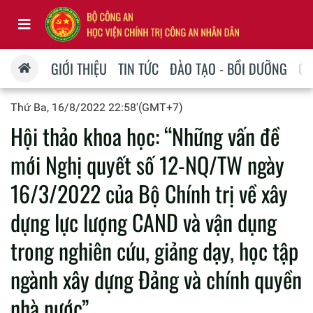
GIỚI THIỆU
TIN TỨC
ĐÀO TẠO - BỒI DƯỠNG
QU
Thứ Ba, 16/8/2022 22:58'(GMT+7)
Hội thảo khoa học: “Những vấn đề
mới Nghị quyết số 12-NQ/TW ngày
16/3/2022 của Bộ Chính trị về xây
dựng lực lượng CAND và vận dụng
trong nghiên cứu, giảng dạy, học tập
ngành xây dựng Đảng và chính quyền
nhà nước”