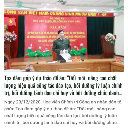
Tọa đàm góp ý dự thảo đề án: “Đổi mới, nâng cao chất
lượng hiệu quả công tác đào tạo, bồi dưỡng lý luận chính
trị, bồi dưỡng lãnh đạo chỉ huy và bồi dưỡng chức danh
cho cán bộ, chiến sĩ Công an nhân dân trong giai đoạn
Ngày 23/12/2020, Học viện Chính trị Công an nhân dân tổ
hiện nay”
chức Tọa đàm góp ý dự thảo đề án: “Đổi mới, nâng cao
chất lượng hiệu quả công tác đào tạo, bồi dưỡng lý luận
chính trị, bồi dưỡng lãnh đạo chỉ huy và bồi dưỡng chức