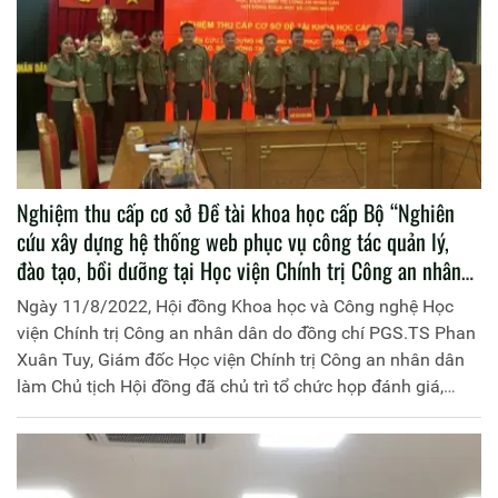
Giám đốc Học viện Chính trị Công an nhân dân, Chủ tịch
Hội đồng nghiệm thu.
Nghiệm thu cấp cơ sở Đề tài khoa học cấp Bộ “Nghiên
cứu xây dựng hệ thống web phục vụ công tác quản lý,
đào tạo, bồi dưỡng tại Học viện Chính trị Công an nhân
dân”
Ngày 11/8/2022, Hội đồng Khoa học và Công nghệ Học
viện Chính trị Công an nhân dân do đồng chí PGS.TS Phan
Xuân Tuy, Giám đốc Học viện Chính trị Công an nhân dân
làm Chủ tịch Hội đồng đã chủ trì tổ chức họp đánh giá,
nghiệm thu cấp cơ sở đối với Đề tài khoa học cấp bộ
“Nghiên cứu xây dựng hệ thống web phục vụ công tác
quản lý, đào tạo, bồi dưỡng tại Học viện Chính trị Công an
nhân dân”, mã số BCN.2020.T03.05 do Học viện Chính trị