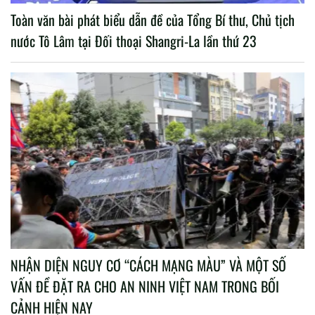
Toàn văn bài phát biểu dẫn đề của Tổng Bí thư, Chủ tịch
nước Tô Lâm tại Đối thoại Shangri-La lần thứ 23
NHẬN DIỆN NGUY CƠ “CÁCH MẠNG MÀU” VÀ MỘT SỐ
VẤN ĐỀ ĐẶT RA CHO AN NINH VIỆT NAM TRONG BỐI
CẢNH HIỆN NAY