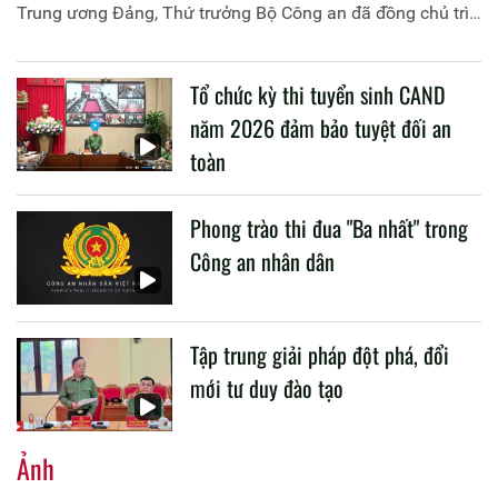
Trung ương Đảng, Thứ trưởng Bộ Công an đã đồng chủ trì
buổi làm việc với các đơn vị của 2 Bộ về một số nội dung
liên quan đến công tác giáo dục và đào tạo của lực lượng
Tổ chức kỳ thi tuyển sinh CAND
CAND.
năm 2026 đảm bảo tuyệt đối an
toàn
Phong trào thi đua "Ba nhất" trong
Công an nhân dân
Tập trung giải pháp đột phá, đổi
mới tư duy đào tạo
Ảnh