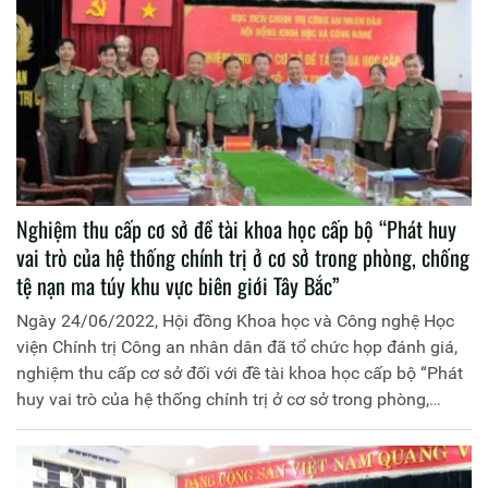
của xây dựng, hoàn thiện pháp luật về quyền biểu tình của
công dân Việt Nam hiện nay”, TB/PL/2020/T03/03 do
Trung tá, ThS Công Phương Vũ, Trưởng phòng Quản lý học
viên làm chủ nhiệm.
Nghiệm thu cấp cơ sở đề tài khoa học cấp bộ “Phát huy
vai trò của hệ thống chính trị ở cơ sở trong phòng, chống
tệ nạn ma túy khu vực biên giới Tây Bắc”
Ngày 24/06/2022, Hội đồng Khoa học và Công nghệ Học
viện Chính trị Công an nhân dân đã tổ chức họp đánh giá,
nghiệm thu cấp cơ sở đối với đề tài khoa học cấp bộ “Phát
huy vai trò của hệ thống chính trị ở cơ sở trong phòng,
chống tệ nạn ma túy khu vực biên giới Tây Bắc”, mã số
CTMT.2020.T29.09 do Học viện Chính trị Công an nhân
dân chủ trì và đồng chí Thiếu tướng Dương Như Hồng, Phó