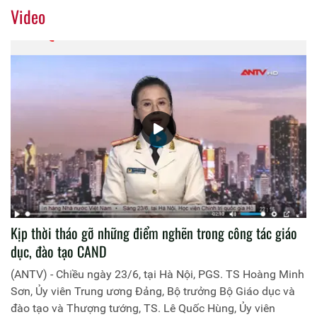
Hội đồng khoa học và công nghệ, Giám đốc Học viện Chính
Video
trị Công an nhân dân làm Chủ tịch Hội đồng tư vấn, xét
chọn 1. Đồng chí Thiếu tướng, PGS.TS Đinh Ngọc Hoa, Phó
Giám đốc Học viện Chính trị Công an nhân dân làm Chủ
tịch Hội đồng tư vấn, xét chọn 2. Tham dự Hội đồng tư vấn,
xét chọn còn có các nhà khoa học, chuyên gia cao cấp, đại
diện các đơn vị chức năng trong Học viện.
Kịp thời tháo gỡ những điểm nghẽn trong công tác giáo
dục, đào tạo CAND
(ANTV) - Chiều ngày 23/6, tại Hà Nội, PGS. TS Hoàng Minh
Sơn, Ủy viên Trung ương Đảng, Bộ trưởng Bộ Giáo dục và
đào tạo và Thượng tướng, TS. Lê Quốc Hùng, Ủy viên