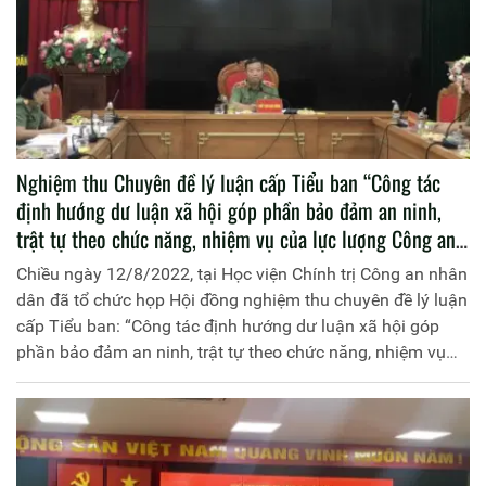
Nghiệm thu Chuyên đề lý luận cấp Tiểu ban “Công tác
định hướng dư luận xã hội góp phần bảo đảm an ninh,
trật tự theo chức năng, nhiệm vụ của lực lượng Công an
nhân dân”
Chiều ngày 12/8/2022, tại Học viện Chính trị Công an nhân
dân đã tổ chức họp Hội đồng nghiệm thu chuyên đề lý luận
cấp Tiểu ban: “Công tác định hướng dư luận xã hội góp
phần bảo đảm an ninh, trật tự theo chức năng, nhiệm vụ
của lực lượng Công an nhân dân” mã số TB/XDLL-
HCKT/2020/T03/01 do Đại úy, TS Phan Thị Thu Trang,
giảng viên Khoa Khoa học xã hội nhân văn và Tâm lý của
Học viện Chính trị Công an nhân dân làm chủ nhiệm. Đồng
chí Thiếu tướng, PGS. TS Phan Xuân Tuy, Bí thư Đảng ủy,