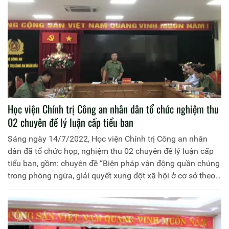
Công an nhân dân chủ trì và đồng chí Thiếu tá, TS Ngô
Thành Huyên, Phó Trưởng Khoa Ngoại Ngữ - Tin Học làm
Chủ nhiệm.
Học viện Chính trị Công an nhân dân tổ chức nghiệm thu
02 chuyên đề lý luận cấp tiểu ban
Sáng ngày 14/7/2022, Học viện Chính trị Công an nhân
dân đã tổ chức họp, nghiệm thu 02 chuyên đề lý luận cấp
tiểu ban, gồm: chuyên đề “Biện pháp vận động quần chúng
trong phòng ngừa, giải quyết xung đột xã hội ở cơ sở theo
chức năng, nhiệm vụ của lực lượng Công an nhân dân” mã
số TB/XDLL-HCKT/2020/T03/02 do Đại úy, ThS Mai Văn
Đức, Phó Viện trưởng Viện Khoa học chính trị Công an
nhân dân làm chủ nhiệm và chuyên đề “Cơ sở khoa học