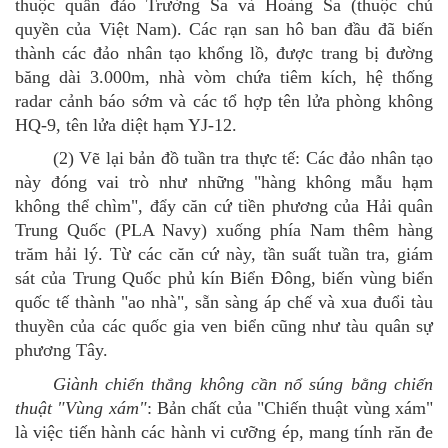
thuộc quần đảo Trường Sa và Hoàng Sa (thuộc chủ
quyền của Việt Nam). Các rạn san hô ban đầu đã biến
thành các đảo nhân tạo khổng lồ, được trang bị đường
băng dài 3.000m, nhà vòm chứa tiêm kích, hệ thống
radar cảnh báo sớm và các tổ hợp tên lửa phòng không
HQ-9, tên lửa diệt hạm YJ-12.
(2)
Vẽ lại bản đồ tuần tra thực tế: Các đảo nhân tạo
này đóng vai trò như những "hàng không mẫu hạm
không thể chìm", đẩy căn cứ tiền phương của Hải quân
Trung Quốc (PLA Navy) xuống phía Nam thêm hàng
trăm hải lý. Từ các căn cứ này, tần suất tuần tra, giám
sát của Trung Quốc phủ kín Biển Đông, biến vùng biển
quốc tế thành "ao nhà", sẵn sàng áp chế và xua đuổi tàu
thuyền của các quốc gia ven biển cũng như tàu quân sự
phương Tây.
Giành chiến thắng không cần nổ súng bằng chiến
thuật "Vùng xám"
:
Bản chất của "Chiến thuật vùng xám"
là việc tiến hành các hành vi cưỡng ép, mang tính răn đe