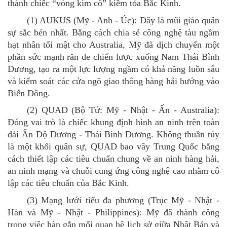
thành chiếc
“
vòng kim cô
”
kiềm tỏa Bắc Kinh.
(1)
AUKUS (Mỹ - Anh - Úc): Đây là mũi giáo quân
sự sắc bén nhất. Bằng cách chia sẻ công nghệ tàu ngầm
hạt nhân tối mật cho Australia, Mỹ đã dịch chuyển một
phần sức mạnh răn đe chiến lược xuống Nam Thái Bình
Dương, tạo ra một lực lượng ngầm có khả năng luồn sâu
và kiểm soát các cửa ngõ giao thông hàng hải hướng vào
Biển Đông.
(2)
QUAD (Bộ Tứ: Mỹ - Nhật - Ấn - Australia):
Đóng vai trò là chiếc khung định hình an ninh trên toàn
dải Ấn Độ Dương - Thái Bình Dương. Không thuần túy
là một khối quân sự, QUAD bao vây Trung Quốc bằng
cách thiết lập các tiêu chuẩn chung về an ninh hàng hải,
an ninh mạng và chuỗi cung ứng công nghệ cao nhằm cô
lập các tiêu chuẩn của Bắc Kinh.
(3)
Mạng lưới tiểu đa phương (Trục Mỹ - Nhật -
Hàn và Mỹ - Nhật - Philippines): Mỹ đã thành công
trong việc hàn gắn mối quan hệ lịch sử giữa Nhật Bản và