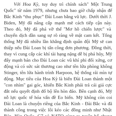
Với
Hoa Kỳ
,
tuy duy trì chính sách"
Một Trung
Quốc" từ năm 1979
,
nhưng chưa bao giờ chấp nhận để
Bắc Kinh
“
thu
phục”
Đài Loan bằng vũ lực. Dưới thời J.
Biden, Mỹ đã nâng cấp mạnh mẽ cách tiếp cận này.
Theo đó, Mỹ đã p
há vỡ thế "Mơ hồ chiến lược"
và
chuyển dịch dần sang sự rõ ràng về mặt cam kết. Tổng
thống Mỹ đã nhiều lần khẳng định quân đội Mỹ sẽ can
thiệp nếu Đài Loan bị tấn công đơn phương.
Đồng thời,
t
hay vì cung cấp các khí tài hạng nặng dễ bị phá hủy, Mỹ
đẩy mạnh bán cho Đài Loan các vũ khí phi đối xứng, cơ
động và có sức sát thương cao như
tên lửa phòng không
Stinger, tên lửa hành trình Harpoon, hệ thống rải mìn tự
động. Mục tiêu của
Hoa Kỳ
là biến Đài Loan thành một
"con nhím" gai góc, khiến Bắc Kinh phải trả cái giá cực
đắt nếu quyết định đổ bộ lên
hòn đảo
.
Bên cạnh đó, Mỹ
nỗ lực q
uốc tế hóa vấn đề Eo biển
.
Mỹ không còn coi
Đài Loan là chuyện riêng của Bắc Kinh - Đài Bắc
và đã
thành công trong việc lôi kéo các đồng minh như Nhật