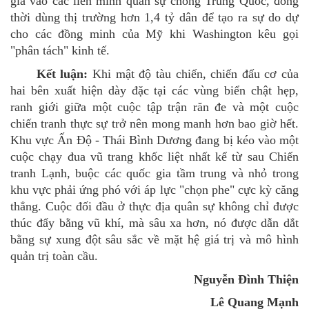
gia vào các liên minh quân sự chống Trung Quốc, đồng
thời dùng thị trường hơn
1,4 tỷ dân để tạo ra sự do dự
cho các đồng minh của Mỹ khi Washington kêu gọi
"phân tách" kinh tế
.
Kết luận
:
Khi mật độ tàu chiến, chiến đấu cơ của
hai bên xuất hiện dày đặc tại các vùng biển chật hẹp,
ranh giới giữa một cuộc tập trận răn đe và một cuộc
chiến tranh thực sự trở nên mong manh hơn bao giờ hết.
Khu vực Ấn
Độ
- Thái Bình Dương đang bị kéo vào một
cuộc chạy đua vũ trang khốc liệt nhất kể từ sau Chiến
tranh Lạnh, buộc các quốc gia tầm trung và nhỏ trong
khu vực phải ứng phó với áp lực "chọn phe" cực kỳ căng
thẳng. Cuộc đối đầu ở thực địa quân sự không chỉ được
thúc đẩy bằng vũ khí, mà sâu xa hơn, nó được dẫn dắt
bằng sự xung đột sâu sắc về mặt hệ giá trị và mô hình
quản trị toàn cầu.
Nguyễn Đình Thiện
Lê Quang Mạnh