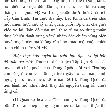
thể kích hoạt chiến tranh tổng lực, thì Biển Đông lại là
nơi diễn ra cuộc đối đầu gặm nhấm, bền bỉ và căng
thẳng nhất giữa Mỹ và Trung Quốc dưới thời Chủ
tịch
Tập Cận Bình.
Tại thực địa này, Bắc Kinh đã triển khai
một chiến lược cực kỳ nhất quán, phối hợp chặt chẽ giữa
việc vẽ lại "bản đồ tuần tra" thực tế và áp dụng thuần
thục "chiến thuật vùng xám" nhằm độc chiếm vùng biển
huyết mạch này mà không cần khơi mào một cuộc chiến
tranh chính thức với Mỹ.
Hiện thực hóa quyền lực trên thực địa
- vẽ lại bản
đồ tuần tra mới
:
Trước thời Chủ
tịch
Tập Cận Bình, các
tuyên bố chủ quyền của Trung Quốc đối với "Đường
chín đoạn" chủ yếu tồn tại trên giấy tờ và mang tính
ngoại giao. Tuy nhiên, kể từ năm 2013, Trung Quốc
đã
tiến hành một chiến dịch thay đổi nguyên trạng lớn chưa
từng có:
(1)
Quân sự hóa các đảo nhân tạo: Trung Quốc đã
bồi đắp trái phép hàng nghìn héc-ta tại các thực thể