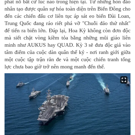
phát nổ bất cứ lúc nào trong hiện tại. Từ những hòn đảo
nhân tạo được quân sự hóa toàn diện trên Biển Đông cho
đến các chiến đấu cơ liên tục áp sát eo biển Đài Loan,
Trung Quốc
đang ráo riết phá vỡ "Chuỗi đảo thứ nhất"
để tiến ra biển lớn. Đáp lại, Hoa
Kỳ
không còn đơn độc
mà siết chặt vòng kiềm tỏa bằng những mũi giáo liên
minh như AUKUS hay QUAD. Kỳ 3 sẽ đưa độc giả vào
tâm điểm của cuộc dàn quân thế kỷ
-
nơi ranh giới giữa
một cuộc tập trận răn đe và một cuộc chiến tranh tổng
lực chưa bao giờ trở
nên
mong manh đến thế.