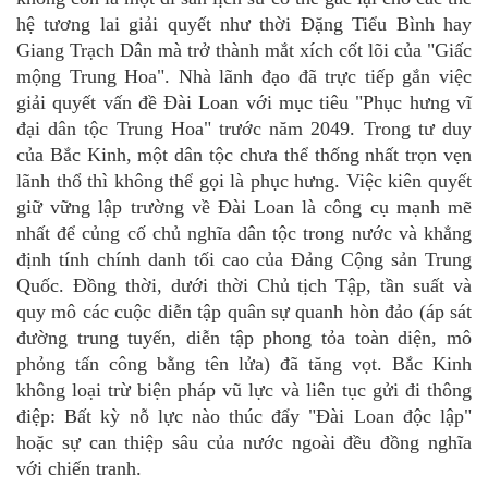
hệ tương lai giải quyết như thời Đặng Tiểu Bình hay
Giang Trạch Dân
mà trở thành m
ắt xích cốt lõi của "Giấc
mộng Trung Hoa"
. Nhà lãnh đạo
đã trực tiếp gắn việc
giải quyết vấn đề Đài Loan với mục tiêu "Phục hưng vĩ
đại dân tộc Trung Hoa" trước năm 2049. Trong tư duy
của Bắc Kinh, một dân tộc chưa thể thống nhất trọn vẹn
lãnh thổ thì không thể gọi là phục hưng. Việc kiên quyết
giữ vững lập trường về Đài Loan là công cụ mạnh mẽ
nhất để củng cố chủ nghĩa dân tộc trong nước và khẳng
định tính chính danh tối cao của Đảng Cộng sản Trung
Quốc.
Đồng thời, d
ưới thời Chủ tịch Tập, tần suất và
quy mô các cuộc diễn tập quân sự quanh hòn đảo (áp sát
đường trung tuyến, diễn tập phong tỏa toàn diện, mô
phỏng tấn công bằng tên lửa) đã tăng vọt. Bắc Kinh
không loại trừ biện pháp vũ lực và liên tục gửi đi thông
điệp: Bất kỳ nỗ lực nào thúc đẩy "Đài Loan độc lập"
hoặc sự can thiệp sâu của nước ngoài đều đồng nghĩa
với chiến tranh.