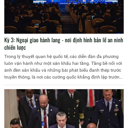
Kỳ 3: Ngoại giao hành lang - nơi định hình bản lề an ninh
chiến lược
Trong lý thuyết quan hệ quốc tế, các diễn đàn đa phương
luôn vận hành như một sân khấu hai tầng. Tầng bề nổi với
ánh đèn sân khấu và những bài phát biểu đanh thép trước
truyền thông, là nơi các cường quốc khẳng định lập trường
và định hướng dư luận. Nhưng với giới quan sát kỳ cựu,
xung lực thực sự định hình an ninh khu vực lại nằm ở tầng
chìm: những phòng họp kín và những cuộc "ngoại giao
hành lang" không micro.