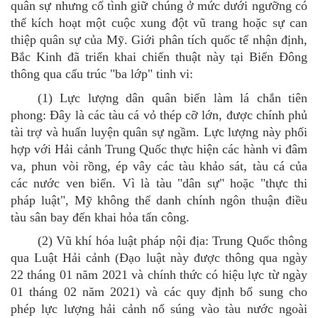
quân sự nhưng cố tình giữ chúng ở mức dưới ngưỡng có
thể kích hoạt một cuộc xung đột vũ trang hoặc sự can
thiệp quân sự của Mỹ.
Giới phân tích quốc tế nhận định,
Bắc Kinh đã triển khai chiến thuật này tại Biển Đông
thông qua cấu trúc "ba lớp" tinh vi:
(1)
Lực lượng dân quân biển làm lá chắn tiên
phong: Đây là các tàu cá vỏ thép cỡ lớn, được chính phủ
tài trợ và huấn luyện quân sự ngầm. Lực lượng này phối
hợp với Hải cảnh Trung Quốc thực hiện các hành vi đâm
va, phun vòi rồng, ép vây các tàu khảo sát, tàu cá của
các nước ven biển. Vì là tàu "dân sự" hoặc "thực thi
pháp luật", Mỹ không thể danh chính ngôn thuận điều
tàu sân bay đến khai hỏa tấn công.
(2)
Vũ khí hóa luật pháp nội địa: Trung Quốc thông
qua Luật Hải cảnh (Đạo luật này được thông qua ngày
22 tháng 01 năm 2021 và chính thức có hiệu lực từ ngày
01 tháng 02 năm 2021) và các quy định bổ sung cho
phép lực lượng hải cảnh nổ súng vào tàu nước ngoài