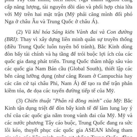
cấp năng lượng, tài nguyên dồi dào và phối hợp chia lửa
với Mỹ trên hai mặt trận (Mỹ phải căng mình đối phó
Nga ở châu Âu và Trung Quốc ở châu Á).
(2)
Vũ khí hóa Sáng kiến Vành đai và Con đường
(BRI)
: Thay vì xây dựng liên minh quân sự truyền thống
(điều Trung Quốc luôn tuyên bố tránh), Bắc Kinh dùng
đòn bẩy tài chính và hạ tầng để trói buộc lợi ích của các
quốc gia đang phát triển. Trung Quốc thâm nhập sâu vào
các quốc gia Nam Bán cầu (Global South), thiết lập các
bến cảng lưỡng dụng (như cảng Ream ở Campuchia hay
các căn cứ tại châu Phi, Nam Á) để tạo ra thế trận phản
kiềm tỏa, đe dọa các tuyến đường tiếp tế của Mỹ.
(3)
Chiến thuật "Phân rã đồng minh" của Mỹ
: Bắc
Kinh tận dụng triệt để đòn bẩy kinh tế để làm lung lay ý
chí của các quốc gia nằm trong vành đai của Mỹ. Mỹ
và
c
ác
nước phương Tây cáo buộc,
Trung Quốc đang
ra sức
lôi kéo, thuyết phục các quốc gia ASEAN không tham