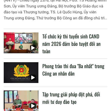
(ANTV) - Chiều ngày 23/6, tại Hà Nội, PGS. TS Hoàng Minh
Sơn, Ủy viên Trung ương Đảng, Bộ trưởng Bộ Giáo dục và
đào tạo và Thượng tướng, TS. Lê Quốc Hùng, Ủy viên
Trung ương Đảng, Thứ trưởng Bộ Công an đã đồng chủ trì
buổi làm việc với các đơn vị của 2 Bộ về một số nội dung
liên quan đến công tác giáo dục và đào tạo của lực lượng
Tổ chức kỳ thi tuyển sinh CAND
CAND.
năm 2026 đảm bảo tuyệt đối an
toàn
Phong trào thi đua "Ba nhất" trong
Công an nhân dân
Tập trung giải pháp đột phá, đổi
mới tư duy đào tạo