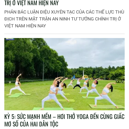
TRỊ Ở VIỆT NAM HIỆN NAY
PHẢN BÁC LUẬN ĐIỆU XUYÊN TẠC CỦA CÁC THẾ LỰC THÙ
ĐỊCH TRÊN MẶT TRẬN AN NINH TƯ TƯỞNG CHÍNH TRỊ Ở
VIỆT NAM HIỆN NAY
KỲ 5: SỨC MẠNH MỀM – HƠI THỞ YOGA ĐẾN CÙNG GIẤC
MƠ SỐ CỦA HAI DÂN TỘC