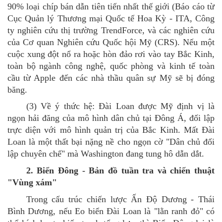
90% loại chíp bán dẫn tiên tiến nhất thế giới
(
Báo cáo từ
Cục Quản lý Thương mại Quốc tế Hoa Kỳ
-
ITA, Công
ty nghiên cứu thị trường TrendForce, và các nghiên cứu
của Cơ quan Nghiên cứu Quốc hội Mỹ (CRS). Nếu một
cuộc xung đột nổ ra hoặc hòn đảo rơi vào tay Bắc Kinh,
toàn bộ ngành công nghệ, quốc phòng và kinh tế toàn
cầu từ Apple đến các nhà thầu quân sự Mỹ sẽ bị đóng
băng.
(3)
Về ý thức
hệ: Đài Loan được Mỹ định vị là
ngọn hải đăng của mô hình dân chủ tại Đông Á, đối lập
trực diện với mô hình quản trị của Bắc Kinh. Mất Đài
Loan là một thất bại nặng nề cho ngọn cờ "Dân chủ đối
lập chuyên chế" mà Washington đang tung
hô
dẫn dắt.
2. Biển Đông - Bản đồ tuần tra và chiến thuật
"Vùng xám"
Trong cấu trúc chiến lược Ấn Độ Dương - Thái
Bình Dương, nếu Eo biển Đài Loan là "lằn ranh đỏ" có