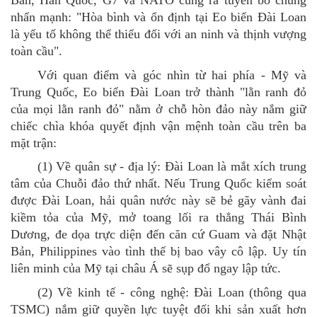
Bản, Hàn Quốc, G7 và NATO cùng ra tuyên bố chung
nhấn mạnh: "Hòa bình và ổn định tại Eo biển Đài Loan
là yếu tố không thể thiếu đối với an ninh và thịnh vượng
toàn cầu".
Với
quan điểm và góc nhìn từ hai phía - Mỹ và
Trung Quốc,
Eo biển Đài Loan trở thành "lằn ranh đỏ
của mọi lằn ranh đỏ" nằm ở chỗ hòn đảo này nắm giữ
chiếc chìa khóa quyết định vận mệnh toàn cầu trên ba
mặt trận:
(1)
Về quân sự - địa lý: Đài Loan là mắt xích trung
tâm của Chuỗi đảo thứ nhất. Nếu Trung Quốc kiểm soát
được Đài Loan, hải quân nước này sẽ bẻ gãy vành đai
kiềm tỏa của Mỹ, mở toang lối ra thẳng Thái Bình
Dương, đe dọa trực diện đến căn cứ Guam và đặt Nhật
Bản, Philippines vào tình thế bị bao vây cô lập. Uy tín
liên minh của Mỹ tại châu Á sẽ sụp đổ ngay lập tức.
(2)
Về kinh tế - công nghệ: Đài Loan (thông qua
TSMC) nắm giữ quyền lực tuyệt đối khi sản xuất hơn