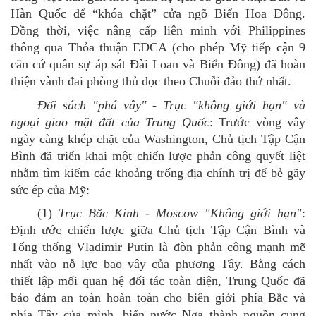
Hàn Quốc để
“
khóa chặt
”
cửa ngõ Biển Hoa Đông.
Đồng thời, việc nâng cấp liên minh với Philippines
thông qua Thỏa thuận EDCA (cho phép Mỹ tiếp cận 9
căn cứ quân sự áp sát Đài Loan và Biển Đông) đã hoàn
thiện vành đai phòng thủ dọc theo Chuỗi đảo thứ nhất.
Đối sách "phá vây"
-
Trục "không giới hạn" và
ngoại giao mặt đất của Trung Quốc
: Trước vòng vây
ngày càng khép chặt của Washington, Chủ tịch Tập Cận
Bình đã triển khai một chiến lược phản công quyết liệt
nhằm tìm kiếm các khoảng trống địa chính trị để bẻ gãy
sức ép của Mỹ
:
(1)
Trục Bắc Kinh - Moscow "Không giới hạn"
:
Định ước chiến lược giữa Chủ
tịch
Tập Cận Bình và
Tổng
thống
Vladimir Putin là đòn phản công mạnh mẽ
nhất vào nỗ lực bao vây của phương Tây. Bằng cách
thiết lập mối quan hệ đối tác toàn diện, Trung Quốc đã
bảo đảm an toàn hoàn toàn cho biên giới phía Bắc và
phía Tây của mình, biến nước Nga thành nguồn cung