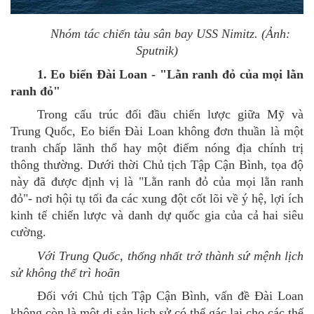
Nhóm tác chiến tàu sân bay USS Nimitz. (Ảnh:
Sputnik)
1. Eo biển Đài Loan - "Lằn ranh đỏ của mọi lằn
ranh đỏ"
Trong cấu trúc đối đầu chiến lược giữa Mỹ và
Trung Quốc, Eo biển Đài Loan không đơn thuần là một
tranh chấp lãnh thổ hay một điểm nóng địa chính trị
thông thường. Dưới thời Chủ tịch Tập Cận Bình, tọa độ
này đã được định vị là "Lằn ranh đỏ của mọi lằn ranh
đỏ"-
nơi hội tụ tối đa các xung đột cốt lõi về ý hệ, lợi ích
kinh tế chiến lược và danh dự quốc gia của cả hai siêu
cường.
Với Trung Quốc, thống nhất trở thành
sứ mệnh lịch
sử không thể trì hoãn
Đối với Chủ
tịch
Tập Cận Bình, vấn đề Đài Loan
không còn là một di sản lịch sử có thể gác lại cho các thế