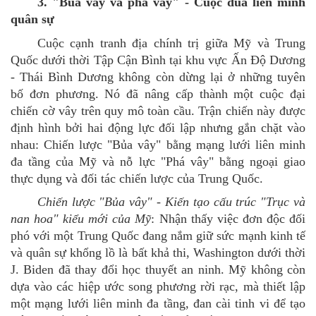
3. "Bủa vây và phá vây" - Cuộc đua liên minh
quân sự
Cuộc cạnh tranh địa chính trị giữa Mỹ và Trung
Quốc dưới thời Tập Cận Bình tại khu vực Ấn Độ Dương
- Thái Bình Dương không còn dừng lại ở những tuyên
bố đơn phương. Nó đã nâng cấp thành một cuộc đại
chiến cờ vây trên quy mô toàn cầu. Trận chiến này được
định hình bởi hai động lực đối lập nhưng gắn chặt vào
nhau: Chiến lược "Bủa vây" bằng mạng lưới liên minh
đa tầng của Mỹ và nỗ lực "Phá vây" bằng ngoại giao
thực dụng và đối tác chiến lược của Trung Quốc.
Chiến lược "Bủa vây"
-
Kiến tạo cấu trúc "Trục và
nan hoa" kiểu mới
của Mỹ
:
Nhận thấy việc đơn độc đối
phó với một Trung Quốc đang nắm giữ sức mạnh kinh tế
và quân sự khổng lồ là bất khả thi, Washington dưới thời
J. Biden đã thay đổi học thuyết an ninh. Mỹ không còn
dựa vào các hiệp ước song phương rời rạc, mà thiết lập
một mạng lưới liên minh đa tầng, đan cài tinh vi để tạo