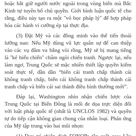
hoặc bắt giữ người nước ngoài trong vùng biển mà Bắc
Kinh tự tuyên bố chủ quyền. Giới
bình luận quốc tế cho
rằng, đ
iều này tạo ra một "vỏ bọc pháp lý" để hợp pháp
hóa các hành vi cưỡng ép tại thực địa.
(3)
Đặt Mỹ và các đồng minh vào thế tiến thoái
lưỡng nan: Nếu Mỹ dùng vũ lực quân sự để can thiệp
vào các vụ đâm va bằng vòi rồng, Mỹ sẽ bị mang tiếng
là "kẻ hiếu chiến" châm ngòi chiến tranh. Ngược lại, nếu
làm ngơ, Trung Quốc sẽ mặc nhiên thiết lập quyền kiểm
soát thực tế, dần dần
“
biến cái tranh
chấp thành cái
không tranh chấp, biến cái không tranh chấp thành cái
tranh chấp và biến cái
sai thành điều bình thường mới
”
.
Đáp
lại,
Washington nhìn nhận chiến lược của
Trung Quốc tại Biển Đông là mối đe dọa trực diện đối
với luật pháp quốc tế (nhất là UNCLOS 1982) và quyền
tự do tiếp cận không gian chung của nhân loại. Phản ứng
của Mỹ tập trung vào hai mũi nhọn:
(1)
Duy trì chiến dịch FONOPs tần suất cao: Lầu