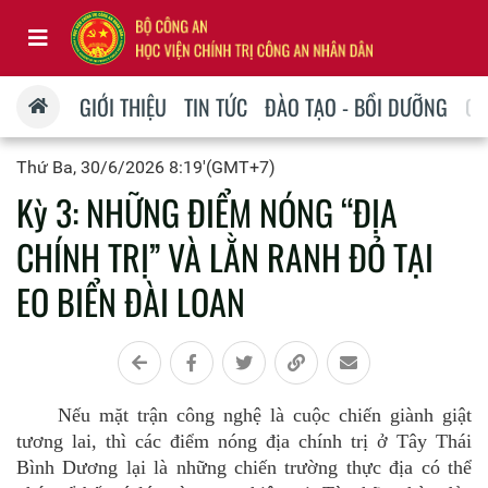
GIỚI THIỆU
TIN TỨC
ĐÀO TẠO - BỒI DƯỠNG
QU
Thứ Ba, 30/6/2026 8:19'(GMT+7)
Kỳ 3: NHỮNG ĐIỂM NÓNG “ĐỊA
CHÍNH TRỊ” VÀ LẰN RANH ĐỎ TẠI
EO BIỂN ĐÀI LOAN
Nếu mặt trận công nghệ là cuộc chiến giành giật
tương lai, thì các điểm nóng địa chính trị ở Tây Thái
Bình Dương lại là những chiến trường thực địa có thể