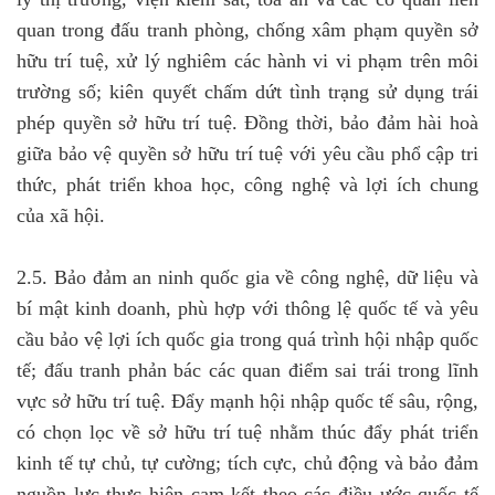
quan trong đấu tranh phòng, chống xâm phạm quyền sở
hữu trí tuệ, xử lý nghiêm các hành vi vi phạm trên môi
trường số; kiên quyết chấm dứt tình trạng sử dụng trái
phép quyền sở hữu trí tuệ. Đồng thời, bảo đảm hài hoà
giữa bảo vệ quyền sở hữu trí tuệ với yêu cầu phổ cập tri
thức, phát triển khoa học, công nghệ và lợi ích chung
của xã hội.
2.5. Bảo đảm an ninh quốc gia về công nghệ, dữ liệu và
bí mật kinh doanh, phù hợp với thông lệ quốc tế và yêu
cầu bảo vệ lợi ích quốc gia trong quá trình hội nhập quốc
tế; đấu tranh phản bác các quan điểm sai trái trong lĩnh
vực sở hữu trí tuệ. Đẩy mạnh hội nhập quốc tế sâu, rộng,
có chọn lọc về sở hữu trí tuệ nhằm thúc đẩy phát triển
kinh tế tự chủ, tự cường; tích cực, chủ động và bảo đảm
nguồn lực thực hiện cam kết theo các điều ước quốc tế