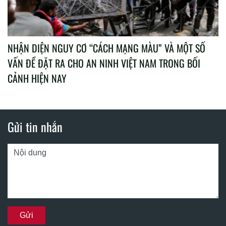
NHẬN DIỆN NGUY CƠ “CÁCH MẠNG MÀU” VÀ MỘT SỐ
VẤN ĐỀ ĐẶT RA CHO AN NINH VIỆT NAM TRONG BỐI
CẢNH HIỆN NAY
Gửi tin nhắn