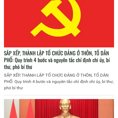
SẮP XẾP, THÀNH LẬP TỔ CHỨC ĐẢNG Ở THÔN, TỔ DÂN
PHỐ: Quy trình 4 bước và nguyên tắc chỉ định chi ủy, bí
thư, phó bí thư
SẮP XẾP, THÀNH LẬP TỔ CHỨC ĐẢNG Ở THÔN, TỔ DÂN
PHỐ: Quy trình 4 bước và nguyên tắc chỉ định chi ủy, bí thư,
phó bí thư