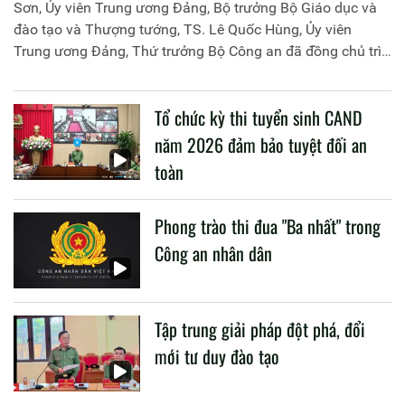
Sơn, Ủy viên Trung ương Đảng, Bộ trưởng Bộ Giáo dục và
đào tạo và Thượng tướng, TS. Lê Quốc Hùng, Ủy viên
Trung ương Đảng, Thứ trưởng Bộ Công an đã đồng chủ trì
buổi làm việc với các đơn vị của 2 Bộ về một số nội dung
liên quan đến công tác giáo dục và đào tạo của lực lượng
Tổ chức kỳ thi tuyển sinh CAND
CAND.
năm 2026 đảm bảo tuyệt đối an
toàn
Phong trào thi đua "Ba nhất" trong
Công an nhân dân
Tập trung giải pháp đột phá, đổi
mới tư duy đào tạo