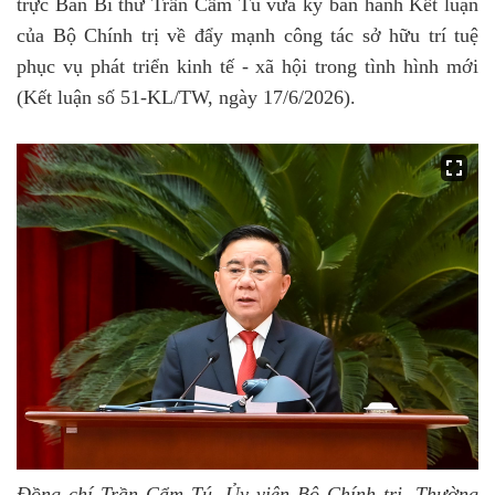
trực Ban Bí thư Trần Cẩm Tú vừa ký ban hành Kết luận
của Bộ Chính trị về đẩy mạnh công tác sở hữu trí tuệ
phục vụ phát triển kinh tế - xã hội trong tình hình mới
(Kết luận số 51-KL/TW, ngày 17/6/2026).
Đồng chí Trần Cẩm Tú, Ủy viên Bộ Chính trị, Thường