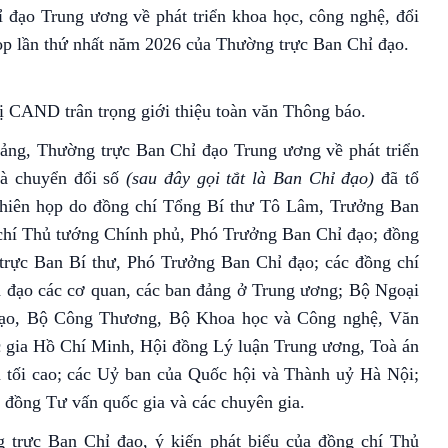
đạo Trung ương về phát triển khoa học, công nghệ, đổi
họp lần thứ nhất năm 2026 của Thường trực Ban Chỉ đạo.
rị CAND trân trọng giới thiệu toàn văn Thông báo.
ảng, Thường trực Ban Chỉ đạo Trung ương về phát triển
và chuyển đổi số
(sau đây gọi tắt là Ban Chỉ đạo)
đã tổ
Phiên họp do đồng chí Tổng Bí thư Tô Lâm, Trưởng Ban
 chí Thủ tướng Chính phủ, Phó Trưởng Ban Chỉ đạo; đồng
trực Ban Bí thư, Phó Trưởng Ban Chỉ đạo; các đồng chí
h đạo các cơ quan, các ban đảng ở Trung ương; Bộ Ngoại
tạo, Bộ Công Thương, Bộ Khoa học và Công nghệ, Văn
c gia Hồ Chí Minh, Hội đồng Lý luận Trung ương, Toà án
n tối cao; các Uỷ ban của Quốc hội và Thành uỷ Hà Nội;
i đồng Tư vấn quốc gia và các chuyên gia.
 trực Ban Chỉ đạo, ý kiến phát biểu của đồng chí Thủ