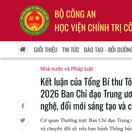
GIỚI THIỆU
TIN TỨC
ĐÀO TẠO - BỒI DƯỠN
Nhà nước và Pháp luật
Kết luận của Tổng Bí thư T
2026 Ban Chỉ đạo Trung ươn
nghệ, đổi mới sáng tạo và 
Cơ quan Thường trực Ban Chỉ đạo Trung ươ
và chuyển đổi số vừa ban hành Thông b