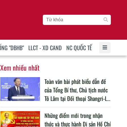
ỐNG "DBHB"
LLCT - XD CAND
NC QUỐC TẾ
Xem nhiều nhất
Toàn văn bài phát biểu dẫn đề
của Tổng Bí thư, Chủ tịch nước
Tô Lâm tại Đối thoại Shangri-La
lần thứ 23
Những điểm mới trong nhận
thức và thực hành Di sản Hồ Chí