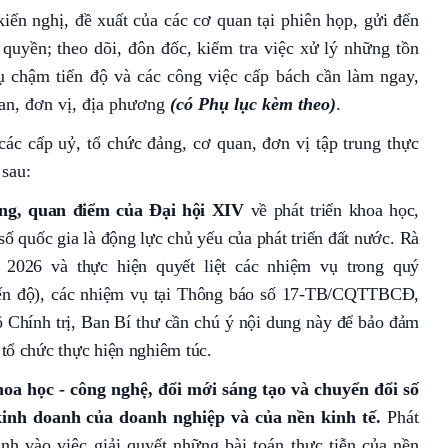
ến nghị, đề xuất của các cơ quan tại phiên họp, gửi đến
 quyền; theo dõi, đôn đốc, kiểm tra việc xử lý những tồn
ụ chậm tiến độ và các công việc cấp bách cần làm ngay,
uan, đơn vị, địa phương
(có Phụ lục kèm theo)
.
các cấp uỷ, tổ chức đảng, cơ quan, đơn vị tập trung thực
 sau:
ơng, quan điểm của Đại hội
XIV
về phát triển khoa học,
số quốc gia
là động lực chủ yếu của phát triển đất nước. Rà
 2026 và thực hiện quyết liệt các nhiệm vụ trong quý
iến độ), các nhiệm vụ tại Thông báo số 17-TB/CQTTBCĐ,
 Chính trị, Ban Bí thư cần chú ý nội dung này để bảo đảm
 tổ chức thực hiện nghiêm túc.
a học - công nghệ, đổi mới sáng tạo và chuyển đổi số
 kinh doanh của doanh nghiệp và của nền kinh tế.
Phát
h vào việc giải quyết những bài toán thực tiễn của nền