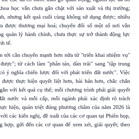
khoa học vẫn chưa gắn chặt với sản xuất và thị trường;
h, nhưng kết quả cuối cùng không sử dụng được; nhiều
ưa được thương mại hoá; chuyển đổi số một số nơi vẫn
g quản lý hành chính, chưa thực sự trở thành động lực
nh tế.
ian tới cần chuyển mạnh hơn nữa từ "triển khai nhiệm vụ"
 được"; từ cách làm "phân tán, dàn trải" sang "tập trung
có ý nghĩa chiến lược đối với phát triển đất nước". Việc
được thực hiện quyết liệt hơn, bài bản hơn, chắc chắn
ắn với kết quả cụ thể; mỗi chương trình phải giải quyết
đất nước và mỗi cấp, mỗi ngành phải xác định rõ trách
thực hiện, quán triệt đúng phương châm của năm 2026 là
với các kiến nghị, đề xuất của các cơ quan tại Phiên họp,
hợp, gửi đến các cơ quan để xem xét, giải quyết; theo