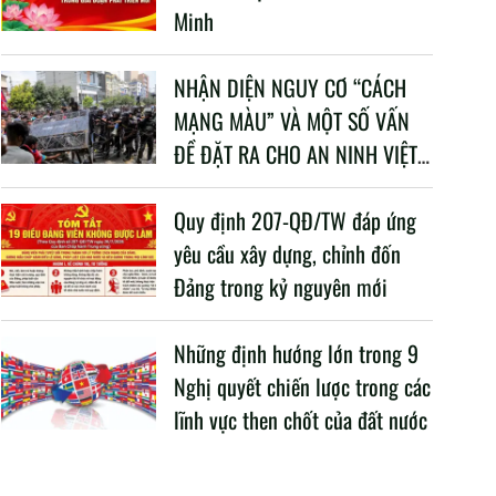
Minh
NHẬN DIỆN NGUY CƠ “CÁCH
MẠNG MÀU” VÀ MỘT SỐ VẤN
ĐỀ ĐẶT RA CHO AN NINH VIỆT
NAM TRONG BỐI CẢNH HIỆN
NAY
Quy định 207-QĐ/TW đáp ứng
yêu cầu xây dựng, chỉnh đốn
Đảng trong kỷ nguyên mới
Những định hướng lớn trong 9
Nghị quyết chiến lược trong các
lĩnh vực then chốt của đất nước