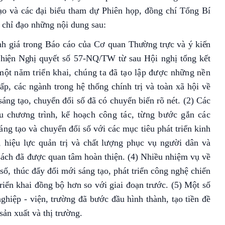
o và các đại biểu tham dự Phiên họp, đồng chí Tổng Bí
 chỉ đạo những nội dung sau:
ánh giá trong Báo cáo của Cơ quan
Thường trực và ý kiến
 hiện Nghị
quyết số 57-NQ/TW từ sau Hội nghị tổng kết
ột năm triển khai, chúng ta đã tạo lập được những nền
p, các ngành trong hệ thống chính trị và toàn xã hội về
sáng tạo, chuyển đổi số đã có chuyển biến rõ nét. (2) Các
ều chương trình, kế
hoạch công tác, từng bước gắn các
sáng
tạo và chuyển đổi số với các mục tiêu phát triển kinh
, hiệu lực quản trị và chất lượng phục vụ người dân và
 sách đã được quan tâm hoàn thiện. (4) Nhiều nhiệm vụ về
 số, thúc đẩy đổi mới sáng tạo, phát triển công nghệ chiến
riển khai đồng bộ hơn so với giai đoạn trước. (5) Một số
hiệp - viện, trường đã bước đầu hình thành, tạo tiền đề
sản xuất và thị trường.