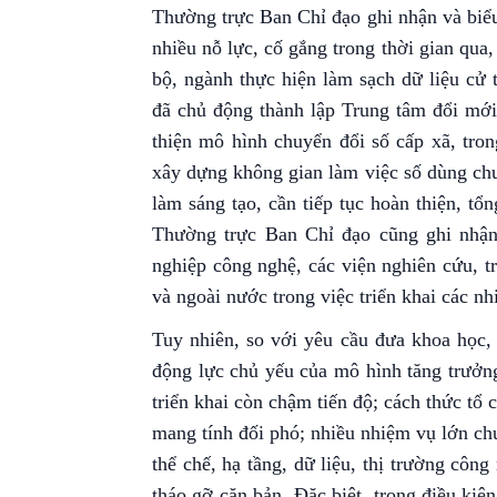
Thường trực Ban Chỉ đạo ghi nhận và biể
nhiều nỗ lực, cố gắng trong thời gian qua,
bộ, ngành thực hiện làm sạch dữ liệu cử 
đã chủ động thành lập Trung tâm đổi mới
thiện mô hình chuyển đổi số cấp xã, tron
xây dựng không gian làm việc số dùng chu
làm sáng tạo, cần tiếp tục hoàn thiện, t
Thường trực Ban Chỉ đạo cũng ghi nhận
nghiệp công nghệ, các viện nghiên cứu, t
và ngoài nước trong việc triển khai các 
Tuy nhiên, so với yêu cầu đưa khoa học, 
động lực chủ yếu của mô hình tăng trưởng
triển khai còn chậm tiến độ; cách thức tổ 
mang tính đối phó; nhiều nhiệm vụ lớn ch
thể chế, hạ tầng, dữ liệu, thị trường côn
tháo gỡ căn bản. Đặc biệt, trong điều kiệ