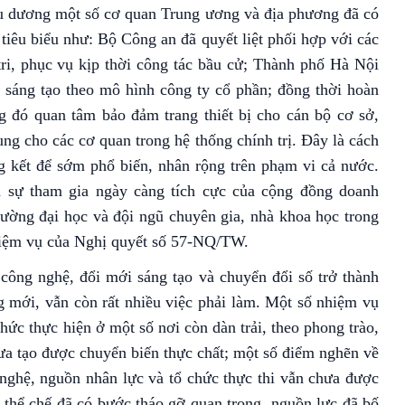
u dương một số cơ quan Trung ương và địa phương đã có
 tiêu biểu như: Bộ Công an đã quyết liệt phối hợp với các
tri, phục vụ kịp thời công tác bầu cử; Thành phố Hà Nội
 sáng tạo theo mô hình công ty cổ phần; đồng thời hoàn
g đó quan tâm bảo đảm trang thiết bị cho cán bộ cơ sở,
ng cho các cơ quan trong hệ thống chính trị. Đây là cách
ổng kết để sớm phổ biến, nhân rộng trên phạm vi cả nước.
 sự tham gia ngày càng tích cực của cộng đồng doanh
rường đại học và đội ngũ chuyên gia, nhà khoa học trong
nhiệm vụ của Nghị quyết số 57-NQ/TW.
công nghệ, đổi mới sáng tạo và chuyển đổi số trở thành
 mới, vẫn còn rất nhiều việc phải làm. Một số nhiệm vụ
chức thực hiện ở một số nơi còn dàn trải, theo phong trào,
ưa tạo được chuyển biến thực chất; một số điểm nghẽn về
g nghệ, nguồn nhân lực và tổ chức thực thi vẫn chưa được
n thể chế đã có bước tháo gỡ quan trọng, nguồn lực đã bố