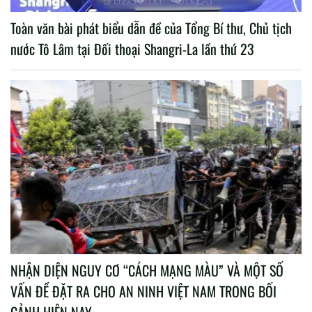
Toàn văn bài phát biểu dẫn đề của Tổng Bí thư, Chủ tịch
nước Tô Lâm tại Đối thoại Shangri-La lần thứ 23
NHẬN DIỆN NGUY CƠ “CÁCH MẠNG MÀU” VÀ MỘT SỐ
VẤN ĐỀ ĐẶT RA CHO AN NINH VIỆT NAM TRONG BỐI