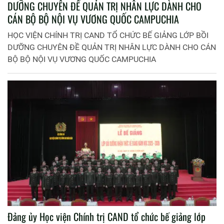
DƯỠNG CHUYÊN ĐỀ QUẢN TRỊ NHÂN LỰC DÀNH CHO
CÁN BỘ BỘ NỘI VỤ VƯƠNG QUỐC CAMPUCHIA
HỌC VIỆN CHÍNH TRỊ CAND TỔ CHỨC BẾ GIẢNG LỚP BỒI
DƯỠNG CHUYÊN ĐỀ QUẢN TRỊ NHÂN LỰC DÀNH CHO CÁN
BỘ BỘ NỘI VỤ VƯƠNG QUỐC CAMPUCHIA
Đảng ủy Học viện Chính trị CAND tổ chức bế giảng lớp