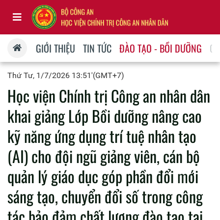
GIỚI THIỆU
TIN TỨC
ĐÀO TẠO - BỒI DƯỠNG
QU
Thứ Tư, 1/7/2026 13:51'(GMT+7)
Học viện Chính trị Công an nhân dân
khai giảng Lớp Bồi dưỡng nâng cao
kỹ năng ứng dụng trí tuệ nhân tạo
(AI) cho đội ngũ giảng viên, cán bộ
quản lý giáo dục góp phần đổi mới
sáng tạo, chuyển đổi số trong công
tác bảo đảm chất lượng đào tạo tại