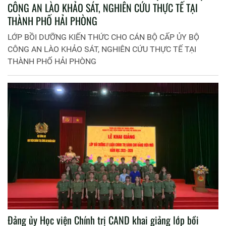
CÔNG AN LÀO KHẢO SÁT, NGHIÊN CỨU THỰC TẾ TẠI
THÀNH PHỐ HẢI PHÒNG
LỚP BỒI DƯỠNG KIẾN THỨC CHO CÁN BỘ CẤP ỦY BỘ
CÔNG AN LÀO KHẢO SÁT, NGHIÊN CỨU THỰC TẾ TẠI
THÀNH PHỐ HẢI PHÒNG
Đảng ủy Học viện Chính trị CAND khai giảng lớp bồi