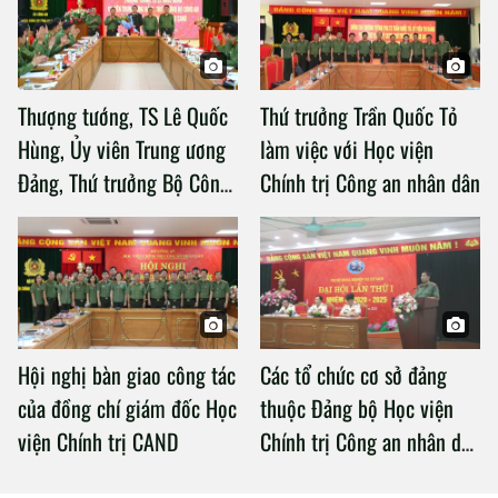
Thượng tướng, TS Lê Quốc
Thứ trưởng Trần Quốc Tỏ
Hùng, Ủy viên Trung ương
làm việc với Học viện
Đảng, Thứ trưởng Bộ Công
Chính trị Công an nhân dân
an làm việc với Học viện
Chính trị Công an nhân dân
Hội nghị bàn giao công tác
Các tổ chức cơ sở đảng
của đồng chí giám đốc Học
thuộc Đảng bộ Học viện
viện Chính trị CAND
Chính trị Công an nhân dân
tổ chức thành công Đại hội