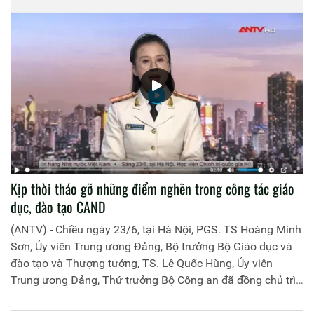
Kịp thời tháo gỡ những điểm nghẽn trong công tác giáo
dục, đào tạo CAND
(ANTV) - Chiều ngày 23/6, tại Hà Nội, PGS. TS Hoàng Minh
Sơn, Ủy viên Trung ương Đảng, Bộ trưởng Bộ Giáo dục và
đào tạo và Thượng tướng, TS. Lê Quốc Hùng, Ủy viên
Trung ương Đảng, Thứ trưởng Bộ Công an đã đồng chủ trì
buổi làm việc với các đơn vị của 2 Bộ về một số nội dung
liên quan đến công tác giáo dục và đào tạo của lực lượng