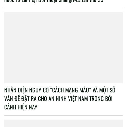
NHẬN DIỆN NGUY CƠ “CÁCH MẠNG MÀU” VÀ MỘT SỐ
VẤN ĐỀ ĐẶT RA CHO AN NINH VIỆT NAM TRONG BỐI
CẢNH HIỆN NAY