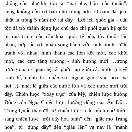
không còn như khi tồn tại “hai phe, bốn mâu thuẫn”,
cũng không còn cơ bản như trong hơn 30 năm đã qua,
nhất là trong 5 năm trở lại đây. Lợi ích quốc gia - dân
tộc đã trở thành động lực chủ đạo chi phối quan hệ quốc
tế; quá trình toàn cầu hóa, quốc tế hóa, tùy thuộc lẫn
nhau, hợp tác với nhau song hành với cạnh tranh - đấu
tranh với nhau, hình thành các liên kết mới, các khối
mới, các cực tăng trưởng - ảnh hưởng mới …trong
tương quan - quan hệ rất phức tạp giữa các nước (cả về
kinh tế, chính trị, quân sự, ngoại giao, văn hóa, xã
hội…), nhất là giữa các nước lớn và các nước mới trỗi
dậy. Chiến lược “xoay trục” của Mỹ, chiến lược hướng
Đông của Nga, Chiến lược hướng đông của Ấn Độ…
Trung Quốc thay đổi từ chiến lược “dấu mình chờ thời”
sang chiến lược “trỗi dậy hòa bình” đến “giấc mơ Trung
hoa”, từ “đứng dậy” đến “giàu lên” và nay là “mạnh