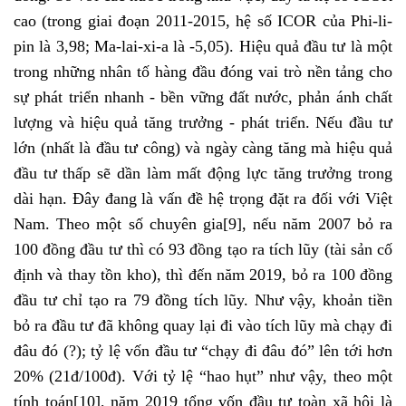
cao (trong giai đoạn 2011-2015, hệ số ICOR của Phi-li-
pin là 3,98; Ma-lai-xi-a là -5,05). Hiệu quả đầu tư là một
trong những nhân tố hàng đầu đóng vai trò nền tảng cho
sự phát triển nhanh - bền vững đất nước, phản ánh chất
lượng và hiệu quả tăng trưởng - phát triển. Nếu đầu tư
lớn (nhất là đầu tư công) và ngày càng tăng mà hiệu quả
đầu tư thấp sẽ dần làm mất động lực tăng trưởng trong
dài hạn. Đây đang là vấn đề hệ trọng đặt ra đối với Việt
Nam. Theo một số chuyên gia
[9]
, nếu năm 2007 bỏ ra
100 đồng đầu tư thì có 93 đồng tạo ra tích lũy (tài sản cố
định và thay tồn kho), thì đến năm 2019, bỏ ra 100 đồng
đầu tư chỉ tạo ra 79 đồng tích lũy. Như vậy, khoản tiền
bỏ ra đầu tư đã không quay lại đi vào tích lũy mà chạy đi
đâu đó (?); tỷ lệ vốn đầu tư “chạy đi đâu đó” lên tới hơn
20% (21đ/100đ). Với tỷ lệ “hao hụt” như vậy, theo một
tính toán
[10]
, năm 2019 tổng vốn đầu tư toàn xã hội là