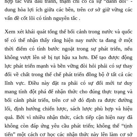
hợp tác vừa đấu tranh, thậm chí có cả sự “đánh đổi” -
dung hòa lợi ích giữa các bên, trên cơ sở giữ vững các
vấn đề cốt lõi có tính nguyên tắc .
Xem xét khái quát tổng thể bối cảnh trong nước và quốc
tế có thể nhận thấy rằng hiện nay nước ta đang ở một
thời điểm có tính bước ngoặt trong sự phát triển, nếu
không vượt lên sẽ bị tụt hậu xa hơn.
Để tạo được động
lực phát triển mạnh và bền vững đòi hỏi phải có sự thay
đổi về chất trong thể chế phát triển đồng bộ ở tất cả các
lĩnh vực.
Điều này đặt ra phải
có sự đổi mới tư duy
mang tính đột phá để nhận thức cho đúng thực trạng và
bối cảnh phát triển, trên cơ sở đó định ra được đường
lối, định hướng chiến lược, sách lược phù hợp và hiệu
quả. Bởi vì nhiều nhận thức, cách tiếp cận hiện nay đã
không còn đáp ứng yêu cầu phát triển; không thể “tịnh
tiến” một cách cơ học các nhận thức này lên làm cơ sở