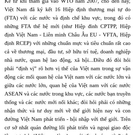
Kể từ khi tham gia vào WTO năm 2007, cho đến nay,
Việt Nam đã ký kết 16 Hiệp định thương mại tự do
(FTA) với các nước và định chế khu vực, trong đó có
những FTA thế hệ mới (như Hiệp đinh CPTPP, Hiệp
định Việt Nam - Liên minh Châu Âu EU - VFTA, Hiệp
định RCEP) với những chuẩn mực và tiêu chuẩn rất cao
cả về thương mại, đầu tư, sở hữu trí tuệ, doanh nghiệp
nhà nước, quan hệ lao động, xã hội...Điều đó đòi hỏi
phải “định vị” rõ hơn vị thế của Việt nam trong sự vận
động các mối quan hệ của Việt nam với các nước lớn và
giữa các nước lớn, quan hệ của Việt nam với các nước
ASEAN và các nước trong khu vực, các nước bạn truyền
thống và các nước mới nổi khác; đòi hỏi phải có những
nhận thức và tư duy mới về thế giới hiện nay và con
đường Việt Nam phát triển - hội nhập với thể giới. Trên
cơ sở nhất quán đường lối phát triển và ngoại giao độc