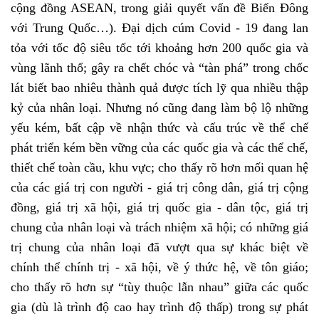
cộng đồng ASEAN, trong giải quyết vấn đề Biển Đông
với Trung Quốc…). Đại dịch cúm Covid - 19 đang lan
tỏa với tốc độ siêu tốc tới khoảng hơn 200 quốc gia và
vùng lãnh thổ; gây ra chết chóc và “tàn phá” trong chốc
lát biết bao nhiêu thành quả được tích lỹ qua nhiều thập
kỷ của nhân loại. Nhưng nó cũng đang làm bộ lộ những
yếu kém, bất cập về nhận thức và cấu trúc về thể chế
phát triển kém bền vững của các quốc gia và các thể chế,
thiết chế toàn cầu, khu vực; cho thấy rõ hơn mối quan hệ
của các giá trị con người - giá trị công dân, giá trị cộng
đồng, giá trị xã hội, giá trị quốc gia - dân tộc, giá trị
chung của nhân loại và trách nhiệm xã hội; có những giá
trị chung của nhân loại đã vượt qua sự khác biệt về
chính thể chính trị - xã hội, về ý thức hệ, về tôn giáo;
cho thấy rõ hơn sự “tùy thuộc lẫn nhau” giữa các quốc
gia (dù là trình độ cao hay trình độ thấp) trong sự phát