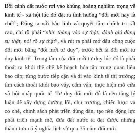
Bối cảnh đất nước rơi vào khủng hoảng nghiêm trọng về
kinh tế - xã hội lúc đó đặt ra tình huống “đổi mới hay là
chết”; Đảng ta với bản lĩnh và quyết tâm chính trị rất
cao, chỉ rõ phải “
nhìn thẳng vào sự thật, đánh giá đúng
sự thật, nói rõ sự thật
”, và rút ra phải
mở đầu công cuộc
đổi mới bằng “đổi mới tư duy”, trước hết là đổi mới tư
duy kinh tế.
Trọng tâm của đổi mới tư duy lúc đó là phải
thoát ra khỏi thể chế kế hoạch hóa tập trung quan liêu
bao cấp; từng bước tiếp cận và đi vào kinh tế thị trường;
tìm cách thoát khỏi bao vây, cấm vận, thực hiện mở cửa
và hội nhập quốc tế. Tư duy đổi mới đó là nền tảng lý
luận để xây dựng đường lối, chủ trương, chiến lược và
cơ chế, chính sách phát triển đúng đắn, tạo nên động lực
phát triển mạnh mẽ, đưa đất nước ta đạt được những
thành tựu có ý nghĩa lịch sử qua 35 năm đổi mới.