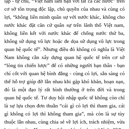
lập - tự chủ, “Việt nam làm bạn với tất cả các nước” trên
cơ sở tôn trọng độc lập, chủ quyền của nhau và cùng có
lợi, “không liên minh quân sự với nước khác, không cho
nước khác đặt căn cứ quân sự trên lãnh thổ Việt nam,
không liên kết với nước khác để chống nước thứ ba,
không sử dụng vũ lực hoặc đe dọa sử dụng vũ lực trong
quan hệ quốc tế”. Nhưng điều đó không có nghĩa là Việt
Nam không cần xây dựng quan hệ quốc tế trên cơ sở
“lòng tin chiến lược” để có những người bạn thân - bạn
chí cốt với quan hệ bình đẳng - cùng có lợi, sẵn sàng có
thể hỗ trợ giúp đỡ lẫn nhau khi gặp khó khăn, hoạn nạn,
đó là một đạo lý rất bình thường ở trên đời và trong
quan hệ quốc tế. Tư duy hội nhập quốc tế không còn chỉ
là sự lựa chọn đơn thuần “cái gì có lợi thì tham gia, cái
gì không có lợi thì không tham gia”, mà còn là sự tùy
thuộc lẫn nhau, cùng chia sẻ về lợi ích, trách nhiệm, vừa