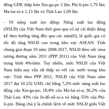
đồng GDP, thấp hơn Xin-ga-po 2 lần; Phi-li-pin 1,79 lần;
Ma-lai-xi-a 1,13 lần và Thái Lan 1,09 lần.
- Về năng suất lao động
: Năng suất lao động
(NSLĐ)
của Việt Nam thời gian qua có sự cải thiện đáng
kể theo hướng tăng đều qua các năm
[6]
, là quốc gia có
tốc độ tăng NSLĐ cao trong khu vực ASEAN. Tính
chung giai đoạn 10 năm 2008-2017, NSLĐ theo sức mua
tương đương năm 2011 (PPP 2011) của Việt Nam tăng
trung bình 4%/năm. Tuy nhiên, mức NSLĐ của Việt
Nam hiện nay vẫn rất thấp so với các nước trong khu
vực: Tính theo PPP 2011, NSLĐ của Việt Nam năm
2017 đạt 10.232 USD, chỉ bằng 7,2% mức năng suất lao
động của Xin-ga-po; 18,4% của Ma-lai-xi-a; 36,2% của
Thái Lan; 43% của In-đô-nê-xi-a và bằng 55% của Phi-
li-pin. Đáng chú ý là chênh lệch về mức NSLĐ giữa Việt