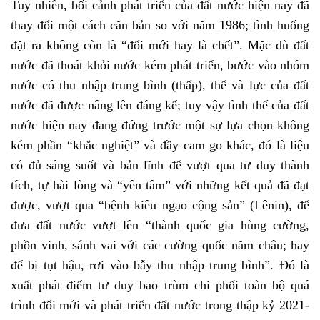
Tuy nhiên, bối cảnh phát triển của đất nước hiện nay đã
thay đổi một cách căn bản so với năm 1986; tình huống
đặt ra không còn là “đổi mới hay là chết”. Mặc dù đất
nước đã thoát khỏi nước kém phát triển, bước vào nhóm
nước có thu nhập trung bình (thấp), thể và lực của đất
nước đã được nâng lên đáng kể; tuy vậy tình thế của đất
nước hiện nay đang đứng trước một sự lựa chọn không
kém phần “khắc nghiệt” và đầy cam go khác, đó là liệu
có đủ sáng suốt và bản lĩnh để vượt qua tư duy thành
tích, tự hài lòng và “yên tâm” với những kết quả đã đạt
được, vượt qua “bệnh kiêu ngạo cộng sản” (Lênin), để
đưa đất nước vượt lên “thành quốc gia hùng cường,
phồn vinh, sánh vai với các cường quốc năm châu; hay
để bị tụt hậu, rơi vào bẫy thu nhập trung bình”. Đó là
xuất phát điểm tư duy bao trùm chi phối toàn bộ quá
trình đổi mới và phát triển đất nước trong thập kỷ 2021-