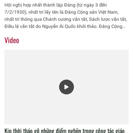
Hội nghị hợp nhất thành lập Đảng (từ ngày 3 đến
7/2/1930), nhất trí lấy tên là Đảng Cộng sản Việt Nam,
nhất trí thông qua Chánh cương vắn tắt, Sách lược vắn tắt,
Điều lệ vắn tắt do Nguyễn Ái Quốc khởi thảo. Đảng Cộng
sản Việt Nam ra đời là bước ngoặt vĩ đại trong lịch sử cách
Video
mạng nước ta, chấm dứt cuộc khủng hoảng về đường lối
cứu nước, là cơ sở dẫn đến những thắng lợi vĩ đại và
những bước nhảy vọt lớn trong lịch sử dân tộc Việt Nam.
Kịp thời tháo gỡ những điểm nghẽn trong công tác giáo