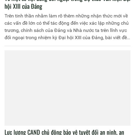
hội XIII của Đảng
Trên tinh thần nhằm làm rõ thêm những nhận thức mới về
các vấn đề lớn có thể tác động đến việc xác lập những chủ
trương, chính sách của Đảng và Nhà nước ta trên lĩnh vực
đối ngoại trong nhiệm kỳ Đại hội XIII của Đảng, bài viết đề
cập đến ba nội dung về đối ngoại trong Dự thảo Văn kiện
Đại hội XIII của Đảng: đánh giá xu thế hòa bình, hợp tác,
phát triển; hội nhập quốc tế; nội dung về “nền ngoại giao
hiện đại”.
Lực lượng CAND chủ động bảo vệ tuyệt đối an ninh, an