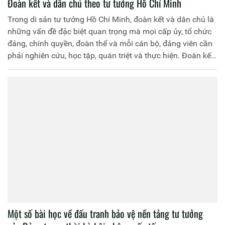
Đoàn kết và dân chủ theo tư tưởng Hồ Chí Minh
Trong di sản tư tưởng Hồ Chí Minh, đoàn kết và dân chủ là
những vấn đề đặc biệt quan trọng mà mọi cấp ủy, tổ chức
đảng, chính quyền, đoàn thể và mỗi cán bộ, đảng viên cần
phải nghiên cứu, học tập, quán triệt và thực hiện. Đoàn kết
và dân chủ có mối liên hệ mật thiết với nhau: Đoàn kết thật
sự mới có dân chủ và thực hành dân chủ là nền tảng vững
chắc để xây dựng đoàn kết trong Đảng, là hạt nhân, động
lực để xây dựng khối đại đoàn kết toàn dân tộc.
Một số bài học về đấu tranh bảo vệ nền tảng tư tưởng