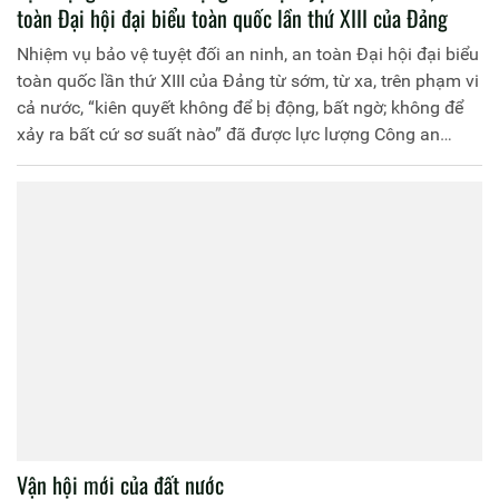
toàn Đại hội đại biểu toàn quốc lần thứ XIII của Đảng
Nhiệm vụ bảo vệ tuyệt đối an ninh, an toàn Đại hội đại biểu
toàn quốc lần thứ XIII của Đảng từ sớm, từ xa, trên phạm vi
cả nước, “kiên quyết không để bị động, bất ngờ; không để
xảy ra bất cứ sơ suất nào” đã được lực lượng Công an
nhân dân (CAND) quán triệt sâu sắc và thực hiện nghiêm
túc với tinh thần trách nhiệm cao nhất.
Vận hội mới của đất nước