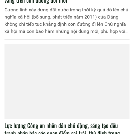
Cương lĩnh xây dựng đất nước trong thời kỳ quá độ lên chủ
nghĩa xã hội (bổ sung, phát triển năm 2011) của Đảng
không chỉ tiếp tục khẳng định con đường đi lên Chủ nghĩa
xã hội mà còn bao hàm những nội dung mới, phù hợp với
những xu thế lớn của thời đại; đề ra mục tiêu, phương
hướng và định hướng lớn phát triển đất nước. Sau 10 năm
thực hiện Cương lĩnh, đất nước đã đạt được thành tựu to
lớn; qua đó càng khẳng định tính đúng đắn, toàn diện của
Cương lĩnh.
Lực lượng Công an nhân dân chủ động, sáng tạo đấu
tranh phản bác các quan điểm sai trái, thù địch trong