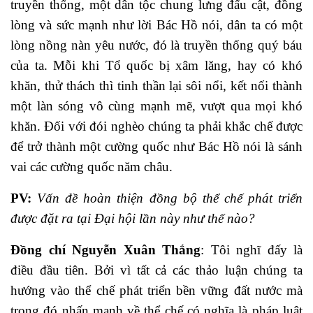
truyền thống, một dân tộc chung lưng đấu cật, đồng
lòng và sức mạnh như lời Bác Hồ nói, dân ta có một
lòng nồng nàn yêu nước, đó là truyền thống quý báu
của ta. Mỗi khi Tổ quốc bị xâm lăng, hay có khó
khăn, thử thách thì tinh thần lại sôi nổi, kết nối thành
một làn sóng vô cùng mạnh mẽ, vượt qua mọi khó
khăn. Đối với đói nghèo chúng ta phải khắc chế được
để trở thành một cường quốc như Bác Hồ nói là sánh
vai các cường quốc năm châu.
PV:
Vấn đề hoàn thiện đồng bộ thể chế phát triển
được đặt ra tại Đại hội lần này như thế nào?
Đồng chí Nguyễn Xuân Thắng
: Tôi nghĩ đấy là
điều đầu tiên. Bởi vì tất cả các thảo luận chúng ta
hướng vào thể chế phát triển bền vững đất nước mà
trong đó nhấn mạnh về thể chế có nghĩa là pháp luật