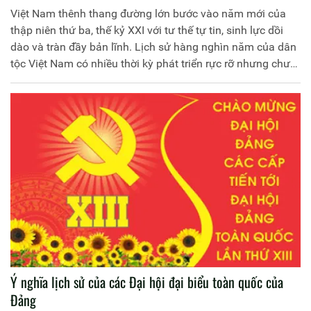
Việt Nam thênh thang đường lớn bước vào năm mới của
thập niên thứ ba, thế kỷ XXI với tư thế tự tin, sinh lực dồi
dào và tràn đầy bản lĩnh. Lịch sử hàng nghìn năm của dân
tộc Việt Nam có nhiều thời kỳ phát triển rực rỡ nhưng chưa
bao giờ phong độ của quốc gia, vị thế của dân tộc có được
như bây giờ. Trong ấm tình non nước với hương vị ngày
xuân, chúng ta càng thấy phấn khích và dào dạt niềm tin
để cùng ngân nga câu nói của Tổng Bí thư, Chủ tịch nước
Nguyễn Phú Trọng: “Đất nước ta chưa bao giờ có được cơ
đồ, tiềm lực, vị thế và uy tín quốc tế như ngày nay”.
Ý nghĩa lịch sử của các Đại hội đại biểu toàn quốc của
Đảng