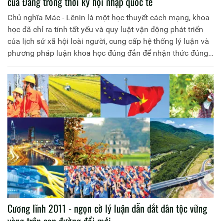
của Đảng trong thời kỳ hội nhập quốc tế
Chủ nghĩa Mác - Lênin là một học thuyết cách mạng, khoa
học đã chỉ ra tính tất yếu và quy luật vận động phát triển
của lịch sử xã hội loài người, cung cấp hệ thống lý luận và
phương pháp luận khoa học đúng đắn để nhận thức đúng
thế giới và cải tạo thế giới; là “kim chỉ nam” cho hoạt động
của các đảng cộng sản trong cuộc đấu tranh thực hiện sứ
mệnh lịch sử lật đổ chế độ tư bản chủ nghĩa, xóa bỏ ách áp
bức, bóc lột, giành lấy chính quyền về tay nhân dân lao
động và xây dựng xã hội mới-xã hội cộng sản chủ nghĩa
trên phạm vi toàn thế giới
Cương lĩnh 2011 - ngọn cờ lý luận dẫn dắt dân tộc vững
vàng trên con đường đổi mới