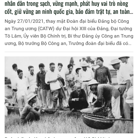
nhân dân trong sạch, vững mạnh, phát huy vai trò nòng
cốt, giữ vững an ninh quốc gia, bảo đảm trật tự, an toàn
xã hội
Ngày 27/01/2021, thay mặt Đoàn đại biểu Đảng bộ Công
an Trung ương (CATW) dự Đại hội XIII của Đảng, Đại tướng
Tô Lâm, Ủy viên Bộ Chính trị, Bí thư Đảng ủy Công an Trung
ương, Bộ trưởng Bộ Công an, Trưởng đoàn đại biểu đã có
bài phát biểu tham luận với chủ đề “Tiếp tục đổi mới toàn
diện, xây dựng lực lượng Công an nhân dân (CAND) trong
sạch, vững mạnh, phát huy vai trò nòng cốt, giữ vững an
ninh quốc gia, bảo đảm trật tự, an toàn xã hội, góp phần
vào sự nghiệp xây dựng và bảo vệ Tổ quốc Việt Nam xã
hội chủ nghĩa”, tại ngày làm việc chính thức thứ hai của
Đại hội.