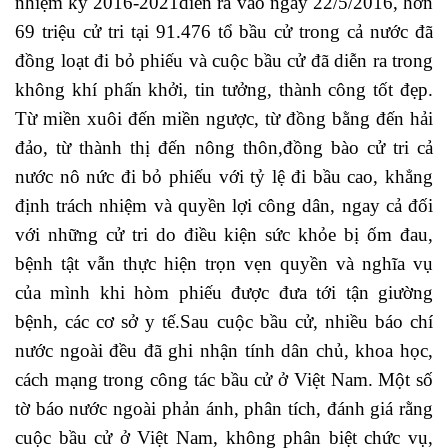
nhiệm kỳ 2016-2021diễn ra vào ngày 22/5/2016, hơn
69 triệu cử tri tại 91.476 tổ bầu cử trong cả nước đã
đồng loạt đi bỏ phiếu và cuộc bầu cử đã diễn ra trong
không khí phấn khởi, tin tưởng, thành công tốt đẹp.
Từ miền xuôi đến miền ngược, từ đồng bằng đến hải
đảo, từ thành thị đến nông thôn,đồng bào cử tri cả
nước nô nức đi bỏ phiếu với tỷ lệ đi bầu cao, khẳng
định trách nhiệm và quyền lợi công dân, ngay cả đối
với những cử tri do điều kiện sức khỏe bị ốm đau,
bệnh tật vẫn thực hiện trọn vẹn quyền và nghĩa vụ
của mình khi hòm phiếu được đưa tới tận giường
bệnh, các cơ sở y tế.Sau cuộc bầu cử, nhiều báo chí
nước ngoài đều đã ghi nhận tính dân chủ, khoa học,
cách mạng trong công tác bầu cử ở Việt Nam. Một số
tờ báo nước ngoài phản ánh, phân tích, đánh giá rằng
cuộc bầu cử ở Việt Nam, không phân biệt chức vụ,