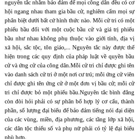
nguyên tắc nhằm bảo đảm để mọi công dân đều có cơ
hội ngang nhau tham gia bầu cử, nghiêm cấm mọi sự
phân biệt dưới bất cứ hình thức nào. Mỗi cử tri có một
phiếu bầu đối với một cuộc bầu cử và giá trị phiếu
bầu như nhau không phụ thuộc vào giới tính, địa vị
xã hội, sắc tộc, tôn giáo,... Nguyên tắc này được thể
hiện trong các quy định của pháp luật về quyền bầu
cử và ứng cử của công dân.Mỗi cử tri chỉ được ghi tên
vào danh sách cử tri ở một nơi cư trú; mỗi ứng cử viên
chỉ được ghi tên ứng cử ở một đơn vị bầu cử; mỗi cử
tri chỉ được bỏ một phiếu bầu.Nguyên tắc bình đẳng
còn đòi hỏi phải có sự phân bổ hợp lý cơ cấu, thành
phần, số lượng đại biểu để bảo đảm tiếng nói đại diện
của các vùng, miền, địa phương, các tầng lớp xã hội,
các dân tộc thiểu số và phụ nữ phải có tỷ lệ đại biểu
phù hợp.