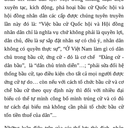
xuyên tạc, kích động, phá hoại bầu cử Quốc hội và
hội đồng nhân dân các cấp được chúng tuyên truyền
lần này đó là: “Việc bầu cử Quốc hội và Hội đồng
nhân dân chỉ là nghĩa vụ chứ không phải là quyền lợi,
dân chủ, đều là sự sắp đặt nhân sự có chủ ý, nhân dân
không có quyền thực sự”, “Ở Việt Nam làm gì có dân
chủ trong bầu cử, ứng cử - đó là cơ chế “Đảng cử -
dân bầu”, là “dân chủ trình diễn”…; “phải sửa đổi hệ
thống bầu cử, tạo điều kiện cho tất cả mọi người được
ứng cử tự do… còn nếu với cách tổ chức bầu cử và cơ
chế bầu cử theo quy định này thì đối với nhiều đại
biểu có thể tự mình công bố mình trúng cử và có đủ
tư cách đại biểu mà không cần phải tổ chức bầu cử
tốn tiền thuế của dân”...
Những luận điệu trên của các thế lực thù địch, phản