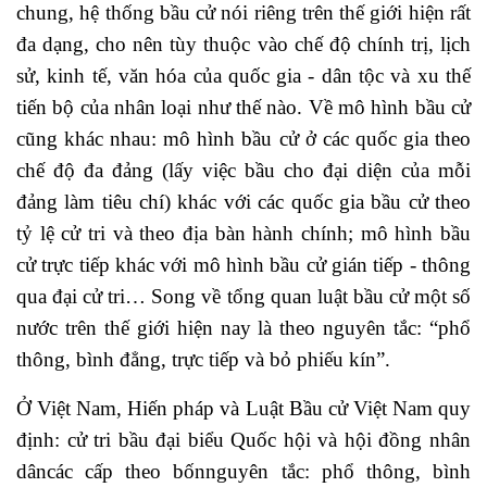
chung, hệ thống bầu cử nói riêng trên thế giới hiện rất
đa dạng, cho nên tùy thuộc vào chế độ chính trị, lịch
sử, kinh tế, văn hóa của quốc gia - dân tộc và xu thế
tiến bộ của nhân loại như thế nào. Về mô hình bầu cử
cũng khác nhau: mô hình bầu cử ở các quốc gia theo
chế độ đa đảng (lấy việc bầu cho đại diện của mỗi
đảng làm tiêu chí) khác với các quốc gia bầu cử theo
tỷ lệ cử tri và theo địa bàn hành chính; mô hình bầu
cử trực tiếp khác với mô hình bầu cử gián tiếp - thông
qua đại cử tri… Song về tổng quan luật bầu cử một số
nước trên thế giới hiện nay là theo nguyên tắc: “phổ
thông, bình đẳng, trực tiếp và bỏ phiếu kín”.
Ở Việt Nam, Hiến pháp và Luật Bầu cử Việt Nam quy
định: cử tri bầu đại biểu Quốc hội và hội đồng nhân
dâncác cấp theo bốnnguyên tắc: phổ thông, bình