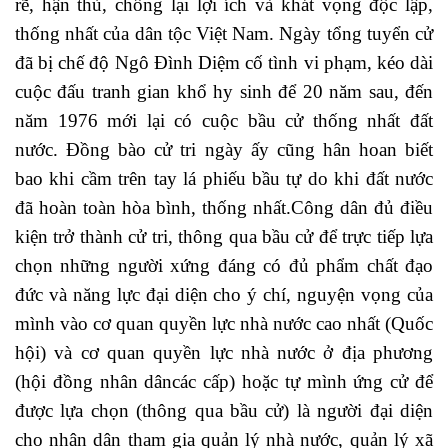
rẽ, hận thù, chống lại lợi ích và khát vọng độc lập,
thống nhất của dân tộc Việt Nam. Ngày tổng tuyển cử
đã bị chế độ Ngô Đình Diệm cố tình vi phạm, kéo dài
cuộc đấu tranh gian khổ hy sinh để 20 năm sau, đến
năm 1976 mới lại có cuộc bầu cử thống nhất đất
nước. Đồng bào cử tri ngày ấy cũng hân hoan biết
bao khi cầm trên tay lá phiếu bầu tự do khi đất nước
đã hoàn toàn hòa bình, thống nhất.Công dân đủ điều
kiện trở thành cử tri, thông qua bầu cử để trực tiếp lựa
chọn những người xứng đáng có đủ phẩm chất đạo
đức và năng lực đại diện cho ý chí, nguyện vọng của
mình vào cơ quan quyền lực nhà nước cao nhất (Quốc
hội) và cơ quan quyền lực nhà nước ở địa phương
(hội đồng nhân dâncác cấp) hoặc tự mình ứng cử để
được lựa chọn (thông qua bầu cử) là người đại diện
cho nhân dân tham gia quản lý nhà nước, quản lý xã