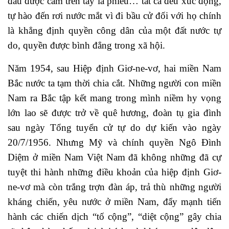
đầu được cầm trên tay lá phiếu… tất cả đều xúc động,
tự hào đến rơi nước mắt vì đi bầu cử đối với họ chính
là khẳng định quyền công dân của một đất nước tự
do, quyền được bình đẳng trong xã hội.
Năm 1954, sau Hiệp định Giơ-ne-vơ, hai miền Nam
Bắc nước ta tạm thời chia cắt. Những người con miền
Nam ra Bắc tập kết mang trong mình niềm hy vọng
lớn lao sẽ được trở về quê hương, đoàn tụ gia đình
sau ngày Tổng tuyển cử tự do dự kiến vào ngày
20/7/1956. Nhưng Mỹ và chính quyền Ngô Đình
Diệm ở miền Nam Việt Nam đã không những đã cự
tuyệt thi hành những điều khoản của hiệp định Giơ-
ne-vơ mà còn trắng trợn đàn áp, trả thù những người
kháng chiến, yêu nước ở miền Nam, đẩy mạnh tiến
hành các chiến dịch “tố cộng”, “diệt cộng” gây chia