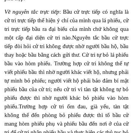
Về nguyên tắc trực tiếp
: Bầu cử trực tiếp có nghĩa là
cử tri trực tiếp thể hiện ý chí của mình qua lá phiếu, cử
tri trực tiếp bầu ra đại biểu của mình chứ không qua
một cấp đại diện cử tri nào.Nguyên tắc bầu cử trực
tiếp đòi hỏi cử tri không được nhờ người bầu hộ, bầu
thay hoặc bầu bằng cách gửi thư. Cử tri tự bỏ lá phiếu
bầu vào hòm phiếu. Trường hợp cử tri không thể tự
viết phiếu bầu thì nhờ người khác viết hộ, nhưng phải
tự mình bỏ phiếu; người viết hộ phải bảo đảm bí mật
phiếu bầu của cử tri; nếu cử tri vì tàn tật không tự bỏ
phiếu được thì nhờ người khác bỏ phiếu vào hòm
phiếu.Trường hợp cử tri ốm đau, già yếu, tàn tật
không thể đến phòng bỏ phiếu được thì tổ bầu cử
mang hòm phiếu phụ và phiếu bầu đến nơi ở của cử
tri để cử tri nhận phiếu bầu và thực hiện các thủ tục bỏ