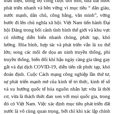
toàn diện, đồng bộ công cuộc đổi mới, đưa đất nước
phát triển nhanh và bền vững vì mục tiêu “ dân giàu,
nước mạnh, dân chủ, công bằng, văn minh”, vững
bước đi lên chủ nghĩa xã hội. Việt Nam tiến hành Đại
hội Đảng trong bối cảnh tình hình thế giới và khu vực
có những diễn biến nhanh chóng, phức tạp, khó
lường. Hòa bình, hợp tác và phát triển vẫn là xu thế
lớn; song các mối đe dọa an ninh truyền thống, phi
truyền thống, biến đổi khí hậu ngày càng gia tăng gay
gắt và đại dịch COVID-19, diễn tiến rất phức tạp, khó
đoán định. Cuộc Cách mạng công nghiệp lần thứ tư,
sự phát triển mạnh mẽ của kinh tế tri thức, kinh tế số
và xu hướng quốc tế hóa nguồn nhân lực vừa là thời
cơ, vừa là thách thức đan xen với mọi quốc gia, trong
đó có Việt Nam. Việc xác định mục tiêu phát triển đất
nước là vô cùng quan trọng, bởi chỉ khi xác lập chính