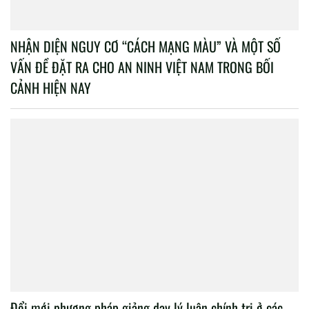
NHẬN DIỆN NGUY CƠ “CÁCH MẠNG MÀU” VÀ MỘT SỐ
VẤN ĐỀ ĐẶT RA CHO AN NINH VIỆT NAM TRONG BỐI
CẢNH HIỆN NAY
Đổi mới phương pháp giảng dạy lý luận chính trị ở các