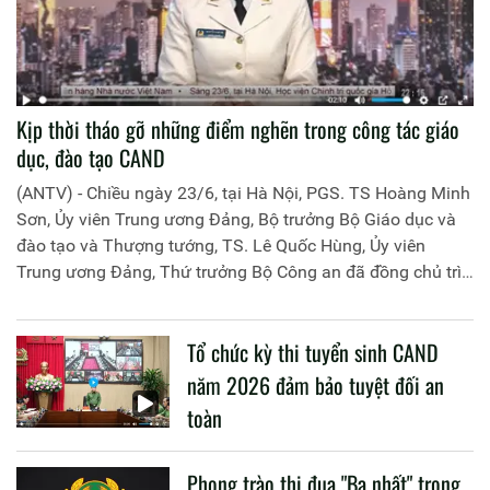
Kịp thời tháo gỡ những điểm nghẽn trong công tác giáo
dục, đào tạo CAND
(ANTV) - Chiều ngày 23/6, tại Hà Nội, PGS. TS Hoàng Minh
Sơn, Ủy viên Trung ương Đảng, Bộ trưởng Bộ Giáo dục và
đào tạo và Thượng tướng, TS. Lê Quốc Hùng, Ủy viên
Trung ương Đảng, Thứ trưởng Bộ Công an đã đồng chủ trì
buổi làm việc với các đơn vị của 2 Bộ về một số nội dung
liên quan đến công tác giáo dục và đào tạo của lực lượng
Tổ chức kỳ thi tuyển sinh CAND
CAND.
năm 2026 đảm bảo tuyệt đối an
toàn
Phong trào thi đua "Ba nhất" trong