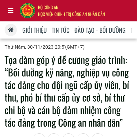
GIỚI THIỆU
TIN TỨC
ĐÀO TẠO - BỒI DƯỠNG
QU
Thứ Năm, 30/11/2023 20:5'(GMT+7)
Tọa đàm góp ý đề cương giáo trình:
“Bồi dưỡng kỹ năng, nghiệp vụ công
tác đảng cho đội ngũ cấp ủy viên, bí
thư, phó bí thư cấp ủy cơ sở, bí thư
chi bộ và cán bộ đảm nhiệm công
tác đảng trong Công an nhân dân”