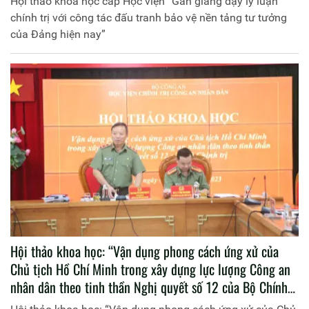
Hội thảo khoa học cấp Học viện “Gắn giảng dạy lý luận
chính trị với công tác đấu tranh bảo vệ nền tảng tư tưởng
của Đảng hiện nay”
Hội thảo khoa học: “Vận dụng phong cách ứng xử của
Chủ tịch Hồ Chí Minh trong xây dựng lực lượng Công an
nhân dân theo tinh thần Nghị quyết số 12 của Bộ Chính
trị”