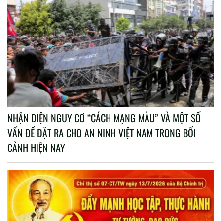
NHẬN DIỆN NGUY CƠ “CÁCH MẠNG MÀU” VÀ MỘT SỐ
VẤN ĐỀ ĐẶT RA CHO AN NINH VIỆT NAM TRONG BỐI
CẢNH HIỆN NAY