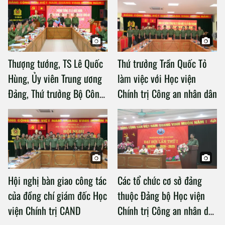
Thượng tướng, TS Lê Quốc
Thứ trưởng Trần Quốc Tỏ
Hùng, Ủy viên Trung ương
làm việc với Học viện
Đảng, Thứ trưởng Bộ Công
Chính trị Công an nhân dân
an làm việc với Học viện
Chính trị Công an nhân dân
Hội nghị bàn giao công tác
Các tổ chức cơ sở đảng
của đồng chí giám đốc Học
thuộc Đảng bộ Học viện
viện Chính trị CAND
Chính trị Công an nhân dân