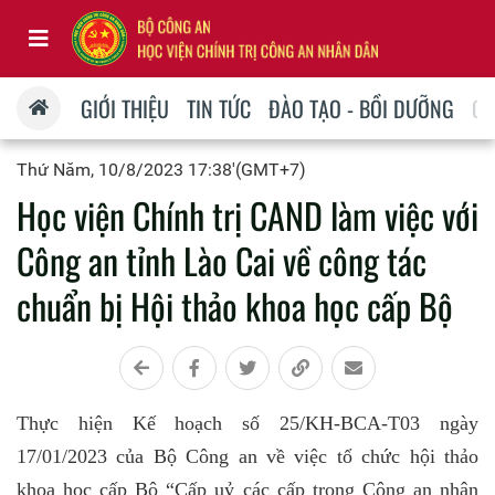
GIỚI THIỆU
TIN TỨC
ĐÀO TẠO - BỒI DƯỠNG
QU
Thứ Năm, 10/8/2023 17:38'(GMT+7)
Học viện Chính trị CAND làm việc với
Công an tỉnh Lào Cai về công tác
chuẩn bị Hội thảo khoa học cấp Bộ
Thực hiện Kế hoạch số 25/KH-BCA-T03 ngày
17/01/2023 của Bộ Công an về việc tổ chức hội thảo
khoa học cấp Bộ “Cấp uỷ các cấp trong Công an nhân