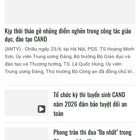
Kịp thời tháo gỡ những điểm nghẽn trong công tác giáo
dục, đào tạo CAND
(ANTV) - Chiều ngày 23/6, tại Hà Nội, PGS. TS Hoàng Minh
Sơn, Ủy viên Trung ương Đảng, Bộ trưởng Bộ Giáo dục và
đào tạo và Thượng tướng, TS. Lê Quốc Hùng, Ủy viên
Trung ương Đảng, Thứ trưởng Bộ Công an đã đồng chủ trì
buổi làm việc với các đơn vị của 2 Bộ về một số nội dung
liên quan đến công tác giáo dục và đào tạo của lực lượng
Tổ chức kỳ thi tuyển sinh CAND
CAND.
năm 2026 đảm bảo tuyệt đối an
toàn
Phong trào thi đua "Ba nhất" trong