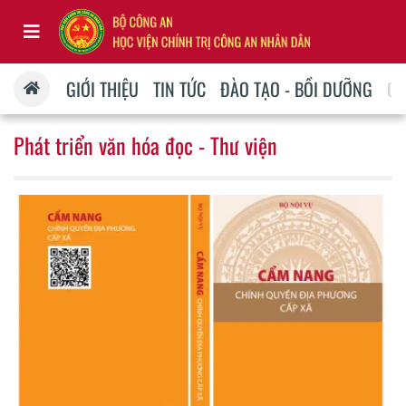
GIỚI THIỆU
TIN TỨC
ĐÀO TẠO - BỒI DƯỠNG
QU
Phát triển văn hóa đọc - Thư viện