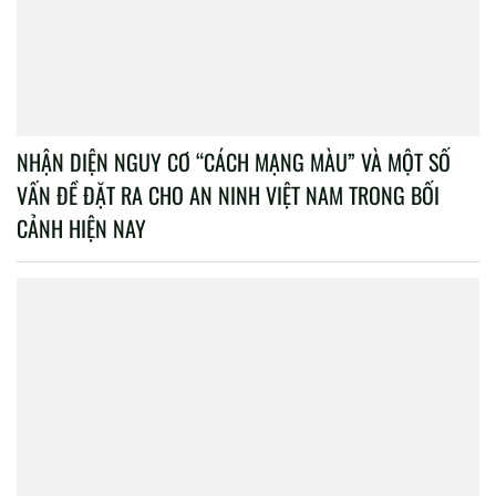
NHẬN DIỆN NGUY CƠ “CÁCH MẠNG MÀU” VÀ MỘT SỐ
VẤN ĐỀ ĐẶT RA CHO AN NINH VIỆT NAM TRONG BỐI
CẢNH HIỆN NAY