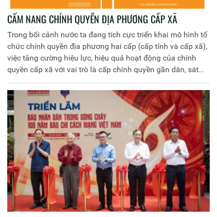
CẨM NANG CHÍNH QUYỀN ĐỊA PHƯƠNG CẤP XÃ
Trong bối cảnh nước ta đang tích cực triển khai mô hình tổ
chức chính quyền địa phương hai cấp (cấp tỉnh và cấp xã),
việc tăng cường hiệu lực, hiệu quả hoạt động của chính
quyền cấp xã với vai trò là cấp chính quyền gần dân, sát
dân, trực tiếp tổ chức thực hiện chính sách, pháp luật và
giải quyết các vấn đề của người dân, doanh nghiệp, cung
cấp dịch vụ công cơ bản, thiết yếu, nhằm phát huy tính chủ
động, sáng tạo của cấp cơ sở là yêu cầu cấp thiết.