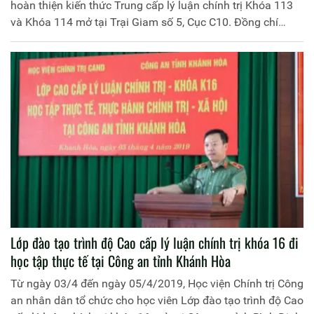
hoàn thiện kiến thức Trung cấp lý luận chính trị Khóa 113
và Khóa 114 mở tại Trại Giam số 5, Cục C10. Đồng chí
Thiếu tướng, PGS.TS Phan Xuân Tuy, Phó Giám đốc Học
viện Chính trị Công an nhân dân chủ trì buổi lễ. Tham dự
có đồng chí Thượng tá Lê Văn Cứu, Giám thị Trại Giam số
5, đại diện lãnh đạo một số đơn vị thuộc Học viện Chính trị
Công an nhân dân và Trại Giam số 5 cùng 145 học viên 02
khóa học.
Lớp đào tạo trình độ Cao cấp lý luận chính trị khóa 16 đi
học tập thực tế tại Công an tỉnh Khánh Hòa
Từ ngày 03/4 đến ngày 05/4/2019, Học viện Chính trị Công
an nhân dân tổ chức cho học viên Lớp đào tạo trình độ Cao