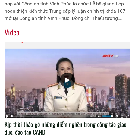
hợp với Công an tỉnh Vĩnh Phúc tổ chức Lễ bế giảng Lớp
hoàn thiện kiến thức Trung cấp lý luận chính trị khóa 107
mở tại Công an tỉnh Vĩnh Phúc. Đồng chí Thiếu tướng,
PGS.TS Phan Xuân Tuy, Phó Giám đốc Học viện Chính trị
Video
Công an nhân dân chủ trì buổi lễ. Tham dự có Đồng chí Đại
tá Lê Thanh Bình, Phó Giám đốc Công an tỉnh Vĩnh Phúc,
đại diện lãnh đạo một số đơn vị thuộc Học viện Chính trị
Công an nhân dân, Công an tỉnh Vĩnh Phúc cùng 120 học
viên lớp học.
Kịp thời tháo gỡ những điểm nghẽn trong công tác giáo
dục, đào tạo CAND