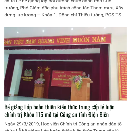
chức Lễ bế giảng lớp bồi dưỡng chức danh Phó Cục
trưởng, Phó Giám đốc phụ trách công tác Tham mưu, Xây
dựng lực lượng – Khóa 1. Đồng chí Thiếu tướng, PGS.TS
Trần Vi Dân, Giám đốc Học viện Chính trị Công an nhân
dân chủ trì buổi lễ. Tham dự còn có: Đại tá Nguyễn Văn
Quyền, Phó Giám đốc Học viện Chính trị Công an nhân dân;
đại diện lãnh đạo các đơn vị thuộc Học viện và 47 học viên
của khóa học.
Bế giảng Lớp hoàn thiện kiến thức trung cấp lý luận
chính trị Khóa 115 mở tại Công an tỉnh Điện Biên
Ngày 29/3/2019, Học viện Chính trị Công an nhân dân tổ
chức Lễ bế giảng Lớp hoàn thiện kiến thức Trung cấp lý