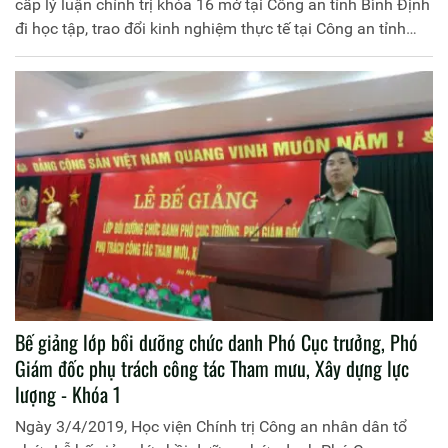
cấp lý luận chính trị khóa 16 mở tại Công an tỉnh Bình Định
đi học tập, trao đổi kinh nghiệm thực tế tại Công an tỉnh
Khánh Hòa. Đồng chi Thiếu tướng, PGS.TS Phan Xuân Tuy,
Phó Giám đốc Học viện Chính trị Công an nhân dân làm
Trưởng đoàn. Tham gia Đoàn còn có đại diện lãnh đạo
Phòng Tổ chức cán bộ, Công an tỉnh Bình Định; đại diện
lãnh đạo Khoa Đào tạo lý luận chính trị và bồi dưỡng nâng
cao, Học viện Chính trị Công an nhân dân và các học viên
của lớp học.
Bế giảng lớp bồi dưỡng chức danh Phó Cục trưởng, Phó
Giám đốc phụ trách công tác Tham mưu, Xây dựng lực
lượng - Khóa 1
Ngày 3/4/2019, Học viện Chính trị Công an nhân dân tổ