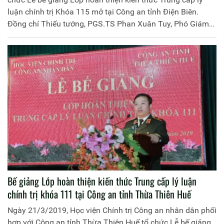
luận chính trị Khóa 115 mở tại Công an tỉnh Điện Biên.
Đồng chí Thiếu tướng, PGS.TS Phan Xuân Tuy, Phó Giám
đốc Học viện Chính trị Công an nhân dân chủ trì buổi lễ.
Tham dự Lễ bế giảng có đại diện lãnh đạo một số đơn vị
thuộc Học viện, đại diện lãnh đạo các đơn vị của Công an
tỉnh Điện Biên, cùng 120 học viên tham gia khóa học.
Bế giảng Lớp hoàn thiện kiến thức Trung cấp lý luận
chính trị khóa 111 tại Công an tỉnh Thừa Thiên Huế
Ngày 21/3/2019, Học viện Chính trị Công an nhân dân phối
hợp với Công an tỉnh Thừa Thiên Huế tổ chức Lễ bế giảng