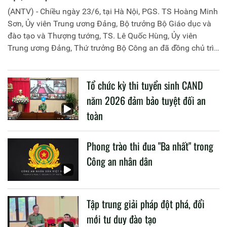
(ANTV) - Chiều ngày 23/6, tại Hà Nội, PGS. TS Hoàng Minh
Sơn, Ủy viên Trung ương Đảng, Bộ trưởng Bộ Giáo dục và
đào tạo và Thượng tướng, TS. Lê Quốc Hùng, Ủy viên
Trung ương Đảng, Thứ trưởng Bộ Công an đã đồng chủ trì
buổi làm việc với các đơn vị của 2 Bộ về một số nội dung
liên quan đến công tác giáo dục và đào tạo của lực lượng
Tổ chức kỳ thi tuyển sinh CAND
CAND.
năm 2026 đảm bảo tuyệt đối an
toàn
Phong trào thi đua "Ba nhất" trong
Công an nhân dân
Tập trung giải pháp đột phá, đổi
mới tư duy đào tạo