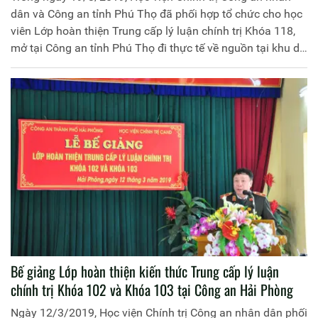
dân và Công an tỉnh Phú Thọ đã phối hợp tổ chức cho học
viên Lớp hoàn thiện Trung cấp lý luận chính trị Khóa 118,
mở tại Công an tỉnh Phú Thọ đi thực tế về nguồn tại khu di
tích lịch sử quốc gia đặc biệt Đền Hùng (Phú Thọ) và thăm
hỏi, tặng quà các gia đình chính sách trên địa bàn thành
phố Việt Trì, Phú Thọ.
Bế giảng Lớp hoàn thiện kiến thức Trung cấp lý luận
chính trị Khóa 102 và Khóa 103 tại Công an Hải Phòng
Ngày 12/3/2019, Học viện Chính trị Công an nhân dân phối