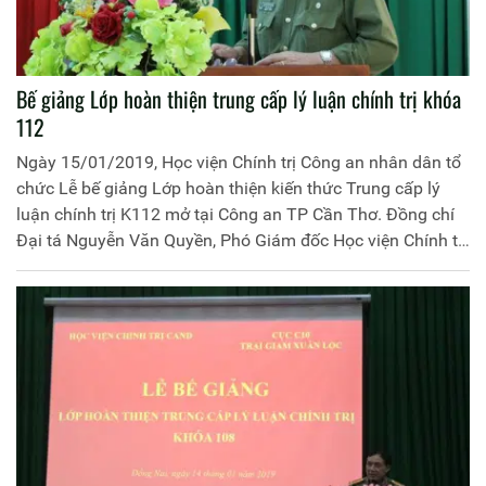
Bế giảng Lớp hoàn thiện trung cấp lý luận chính trị khóa
112
Ngày 15/01/2019, Học viện Chính trị Công an nhân dân tổ
chức Lễ bế giảng Lớp hoàn thiện kiến thức Trung cấp lý
luận chính trị K112 mở tại Công an TP Cần Thơ. Đồng chí
Đại tá Nguyễn Văn Quyền, Phó Giám đốc Học viện Chính trị
Công an nhân dân chủ trì buổi lễ. Tham dự Lễ bế giảng có
Đồng chí Đại tá Nguyễn Văn Thuận, Giám đốc Công an TP
Cần Thơ, đại diện lãnh đạo một số đơn vị thuộc Học viện,
Công an TP Cần Thơ, cùng 117 học viên tham gia khóa
học.