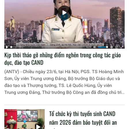
Kịp thời tháo gỡ những điểm nghẽn trong công tác giáo
dục, đào tạo CAND
(ANTV) - Chiều ngày 23/6, tại Hà Nội, PGS. TS Hoàng Minh
Sơn, Ủy viên Trung ương Đảng, Bộ trưởng Bộ Giáo dục và
đào tạo và Thượng tướng, TS. Lê Quốc Hùng, Ủy viên
Trung ương Đảng, Thứ trưởng Bộ Công an đã đồng chủ trì
buổi làm việc với các đơn vị của 2 Bộ về một số nội dung
liên quan đến công tác giáo dục và đào tạo của lực lượng
Tổ chức kỳ thi tuyển sinh CAND
CAND.
năm 2026 đảm bảo tuyệt đối an