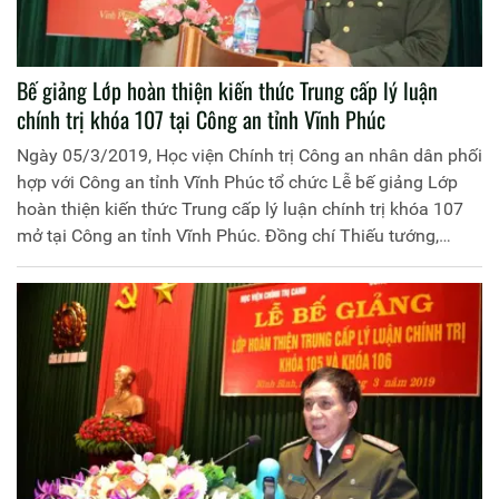
Bế giảng Lớp hoàn thiện kiến thức Trung cấp lý luận
chính trị khóa 107 tại Công an tỉnh Vĩnh Phúc
Ngày 05/3/2019, Học viện Chính trị Công an nhân dân phối
hợp với Công an tỉnh Vĩnh Phúc tổ chức Lễ bế giảng Lớp
hoàn thiện kiến thức Trung cấp lý luận chính trị khóa 107
mở tại Công an tỉnh Vĩnh Phúc. Đồng chí Thiếu tướng,
PGS.TS Phan Xuân Tuy, Phó Giám đốc Học viện Chính trị
Công an nhân dân chủ trì buổi lễ. Tham dự có Đồng chí Đại
tá Lê Thanh Bình, Phó Giám đốc Công an tỉnh Vĩnh Phúc,
đại diện lãnh đạo một số đơn vị thuộc Học viện Chính trị
Công an nhân dân, Công an tỉnh Vĩnh Phúc cùng 120 học
viên lớp học.