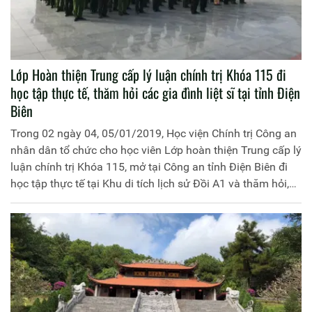
Lớp Hoàn thiện Trung cấp lý luận chính trị Khóa 115 đi
học tập thực tế, thăm hỏi các gia đình liệt sĩ tại tỉnh Điện
Biên
Trong 02 ngày 04, 05/01/2019, Học viện Chính trị Công an
nhân dân tổ chức cho học viên Lớp hoàn thiện Trung cấp lý
luận chính trị Khóa 115, mở tại Công an tỉnh Điện Biên đi
học tập thực tế tại Khu di tích lịch sử Đồi A1 và thăm hỏi,
trao quà tình nghĩa cho các gia đình liệt sĩ tại tỉnh Điện
Biên. Đồng chí Thiếu tướng, PGS.TS Phan Xuân Tuy, Phó
Giám đốc Học viện Chính trị Công an nhân dân làm Trưởng
đoàn. Tham gia Đoàn có các đồng chí đại diện lãnh đạo
các đơn vị chức năng thuộc Học viện, Công an tỉnh Điện
Biên và 120 học viên của lớp học.