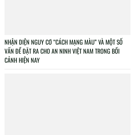
NHẬN DIỆN NGUY CƠ “CÁCH MẠNG MÀU” VÀ MỘT SỐ
VẤN ĐỀ ĐẶT RA CHO AN NINH VIỆT NAM TRONG BỐI
CẢNH HIỆN NAY