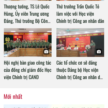
Thượng tướng, TS Lê Quốc
Thứ trưởng Trần Quốc Tỏ
Hùng, Ủy viên Trung ương
làm việc với Học viện
Đảng, Thứ trưởng Bộ Công
Chính trị Công an nhân dân
an làm việc với Học viện
Chính trị Công an nhân dân
Hội nghị bàn giao công tác
Các tổ chức cơ sở đảng
của đồng chí giám đốc Học
thuộc Đảng bộ Học viện
viện Chính trị CAND
Chính trị Công an nhân dân
tổ chức thành công Đại hội
nhiệm kỳ 2020 – 2025
Mới nhất