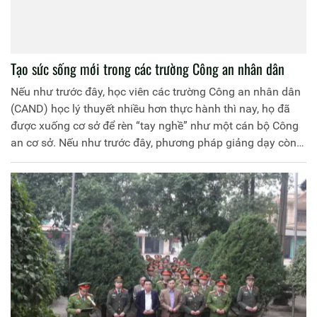
Tạo sức sống mới trong các trường Công an nhân dân
Nếu như trước đây, học viên các trường Công an nhân dân
(CAND) học lý thuyết nhiều hơn thực hành thì nay, họ đã
được xuống cơ sở để rèn “tay nghề” như một cán bộ Công
an cơ sở. Nếu như trước đây, phương pháp giảng dạy còn
thụ động, thì nay, đội ngũ giảng viên của các trường CAND
đã có những đổi mới mạnh mẽ về phương pháp, lấy người
học làm trung tâm, tăng cường đối thoại, tăng tính thực
tiễn, tăng ứng dụng công nghệ trong bài giảng…