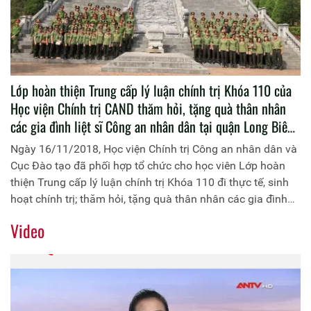
Lớp hoàn thiện Trung cấp lý luận chính trị Khóa 110 của
Học viện Chính trị CAND thăm hỏi, tặng quà thân nhân
các gia đình liệt sĩ Công an nhân dân tại quận Long Biên,
Hà Nội và dâng hương tại Đền thờ Chu Văn An, Chí Linh,
Ngày 16/11/2018, Học viện Chính trị Công an nhân dân và
Hải Dương
Cục Đào tạo đã phối hợp tổ chức cho học viên Lớp hoàn
thiện Trung cấp lý luận chính trị Khóa 110 đi thực tế, sinh
hoạt chính trị; thăm hỏi, tặng quà thân nhân các gia đình
liệt sĩ Công an nhân dân. Đồng chí Thiếu tướng, PGS.TS
Video
Phan Xuân Tuy, Phó Giám đốc Học viện Chính trị Công an
nhân dân là trưởng đoàn. Tham gia Đoàn công tác còn có
đại diện lãnh đạo, cán bộ các đơn vị của Học viện Chính trị
Công an nhân dân, Cục Đào tạo và 112 học viên của lớp
học.