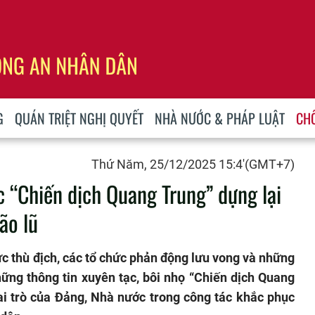
G
QUÁN TRIỆT NGHỊ QUYẾT
NHÀ NƯỚC & PHÁP LUẬT
CH
Thứ Năm, 25/12/2025 15:4'(GMT+7)
c “Chiến dịch Quang Trung” dựng lại
ão lũ
 lực thù địch, các tổ chức phản động lưu vong và những
những thông tin xuyên tạc, bôi nhọ “Chiến dịch Quang
ai trò của Đảng, Nhà nước trong công tác khắc phục