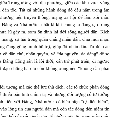
giữa Trung ương với địa phương, giữa các khu vực, vùng
n dân tộc. Tất cả những hành động đó đều nằm trong âm
phương tiện truyền thông, mạng xã hội để làm xói mòn
 Đảng và Nhà nước, nhất là khi chúng ta đang tập trung
ưa lũ gây ra, sớm ổn định lại đời sống người dân. Kích
g mang, sợ hãi trong quần chúng nhân dân, chĩa mũi nhọn
ng đang gồng mình hỗ trợ, giúp đỡ nhân dân. Từ đó, các
m về dân chủ, nhân quyền, về “đa nguyên, đa đảng” để so
 Đảng Cộng sản là lỗi thời, cản trở phát triển, đi ngược
hỉ đạo chống bão lũ còn không xong nên “không cần phải
ối tượng mà các thế lực thù địch, các tổ chức phản động
 thiếu bản lĩnh chính trị và những đối tượng có tư tưởng
h kiến với Đảng, Nhà nước, có biểu hiện “tự diễn biến”,
vào lòng tin của người dân mà còn tác động đến niềm tin
ủng hộ của các quốc gia, tổ chức quốc tế trong việc giúp