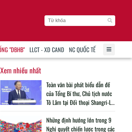
ỐNG "DBHB"
LLCT - XD CAND
NC QUỐC TẾ
Xem nhiều nhất
Toàn văn bài phát biểu dẫn đề
của Tổng Bí thư, Chủ tịch nước
Tô Lâm tại Đối thoại Shangri-La
lần thứ 23
Những định hướng lớn trong 9
Nghị quyết chiến lược trong các