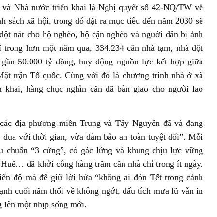
 và Nhà nước triển khai là Nghị quyết số 42-NQ/TW về
nh sách xã hội, trong đó đặt ra mục tiêu đến năm 2030 sẽ
 dột nát cho hộ nghèo, hộ cận nghèo và người dân bị ảnh
hỉ trong hơn một năm qua, 334.234 căn nhà tạm, nhà dột
í gần 50.000 tỷ đồng, huy động nguồn lực kết hợp giữa
ặt trận Tổ quốc. Cùng với đó là chương trình nhà ở xã
n khai, hàng chục nghìn căn đã bàn giao cho người lao
, các địa phương miền Trung và Tây Nguyên đã và đang
ạy đua với thời gian, vừa đảm bảo an toàn tuyệt đối”. Mỗi
u chuẩn “3 cứng”, có gác lửng và khung chịu lực vững
Huế… đã khởi công hàng trăm căn nhà chỉ trong ít ngày.
iến độ mà để giữ lời hứa “không ai đón Tết trong cảnh
ạnh cuối năm thổi về không ngớt, dấu tích mưa lũ vẫn in
g lên một nhịp sống mới.