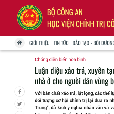
GIỚI THIỆU
TIN TỨC
ĐÀO TẠO - BỒI DƯỠN
Chống diễn biến hòa bình
Luận điệu xảo trá, xuyên tạ
nhà ở cho người dân vùng b
Với bản chất xảo trá, lật lọng, các thế
đối tượng cơ hội chính trị lại đưa ra 
Trung”, đả kích ý nghĩa nhân văn và v