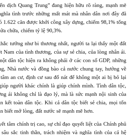
hiến dịch Quang Trung” đang hiện hữu rõ ràng, mạnh mẽ
nghĩa tình trước những mất mát mà nhân dân nơi đây đã
có 1.622 căn được khởi công xây dựng, chiếm 98,1% tổng
ửa chữa, chiếm tỷ lệ 90,3%.
hắc tưởng như bi thương nhất, người ta lại thấy một đất
t Nam của tình thương, của sự sẻ chia, của lòng nhân ái.
một dân tộc hiện ra không phải ở các con số GDP, những
ng, Nhà nước và đồng bào cả nước chung tay, hướng về
tâm an cư, định cư sau đổ nát để không một ai bị bỏ lại
 giúp người khác chính là giúp chính mình. Tình dân tộc,
ơng ái không chỉ là đạo lý, mà là sức mạnh nội sinh của
n kết toàn dân tộc. Khi cả dân tộc biết sẻ chia, mọi tổn
ân biết mở lòng, đất nước sẽ mạnh mẽ hơn.
ết tâm chính trị cao, sự chỉ đạo quyết liệt của Chính phủ
âu sắc tinh thần, trách nhiệm và nghĩa tình của cả hệ