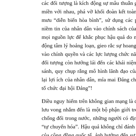
các đối tượng là kích động sự mâu thuẫn 
miền với nhau, phá vỡ khối đoàn kết toà
mưu “diễn biến hòa bình”, sử dụng các 
niềm tin của nhân dân vào chính sách của
mọi nguồn lực để khắc phục hậu quả do m
động tâm lý hoảng loạn, gieo rắc sự hoan
vào chính quyền và các lực lượng chức nă
đối tượng còn hướng lái đến các khái niệ
sánh, quy chụp rằng mô hình lãnh đạo của
lại lợi ích của nhân dân, mỉa mai Đảng c
tổ chức đại hội Đảng”!
Điều nguy hiểm trên không gian mạng là đ
lưu vong nhắm đến là một bộ phận giới trẻ
chống đối trong nước, những người có địn
“tự chuyển hóa”. Hậu quả không chỉ đánh 
của cộng đồng quốc tế, ảnh hưởng đến sự 