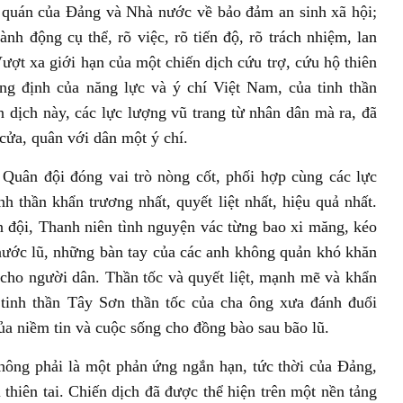
t quán của Đảng và Nhà nước về bảo đảm an sinh xã hội;
 động cụ thể, rõ việc, rõ tiến độ, rõ trách nhiệm, lan
ượt xa giới hạn của một chiến dịch cứu trợ, cứu hộ thiên
ẳng định của năng lực và ý chí Việt Nam, của tinh thần
n dịch này, các lực lượng vũ trang từ nhân dân mà ra, đã
cửa, quân với dân một ý chí.
 Quân đội đóng vai trò nòng cốt, phối hợp cùng các lực
h thần khẩn trương nhất, quyết liệt nhất, hiệu quả nhất.
 đội, Thanh niên tình nguyện vác từng bao xi măng, kéo
nước lũ, những bàn tay của các anh không quản khó khăn
 cho người dân. Thần tốc và quyết liệt, mạnh mẽ và khẩn
 tinh thần Tây Sơn thần tốc của cha ông xưa đánh đuổi
ủa niềm tin và cuộc sống cho đồng bào sau bão lũ.
hông phải là một phản ứng ngắn hạn, tức thời của Đảng,
 thiên tai. Chiến dịch đã được thể hiện trên một nền tảng