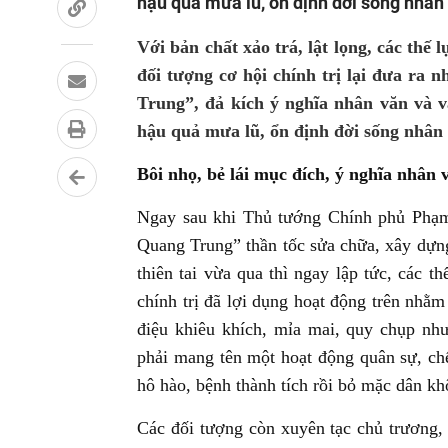
hậu quả mưa lũ, ổn định đời sống nhân
Với bản chất xảo trá, lật lọng, các thế
đối tượng cơ hội chính trị lại đưa ra 
Trung”, đả kích ý nghĩa nhân văn và v
hậu quả mưa lũ, ổn định đời sống nhân
Bôi nhọ, bẻ lái mục đích, ý nghĩa nhân 
Ngay sau khi Thủ tướng Chính phủ Phạm 
Quang Trung” thần tốc sửa chữa, xây dựng 
thiên tai vừa qua thì ngay lập tức, các t
chính trị đã lợi dụng hoạt động trên nhằm
điệu khiêu khích, mỉa mai, quy chụp như
phải mang tên một hoạt động quân sự, chế
hô hào, bệnh thành tích rồi bỏ mặc dân 
Các đối tượng còn xuyên tạc chủ trương, 