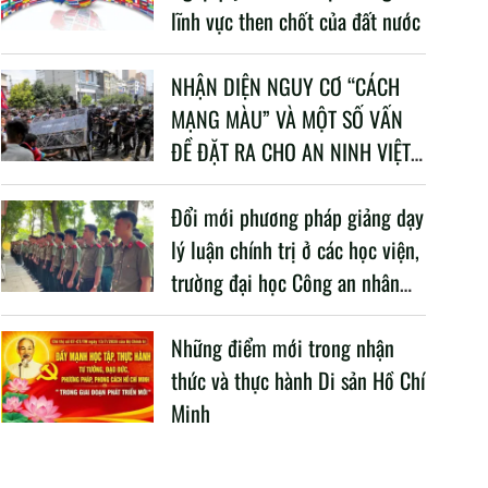
lĩnh vực then chốt của đất nước
NHẬN DIỆN NGUY CƠ “CÁCH
MẠNG MÀU” VÀ MỘT SỐ VẤN
ĐỀ ĐẶT RA CHO AN NINH VIỆT
NAM TRONG BỐI CẢNH HIỆN
NAY
Đổi mới phương pháp giảng dạy
lý luận chính trị ở các học viện,
trường đại học Công an nhân
dân trong Cách mạng công
nghiệp lần thứ tư
Những điểm mới trong nhận
thức và thực hành Di sản Hồ Chí
Minh