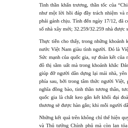
Tinh thần khẩn trương, thần tốc của “C
như một lời hồi đáp đầy trách nhiệm và 
phải gánh chịu. Tính đến ngày 17/12, đã 
số nhà xây mới; 32.259/32.259 nhà được s
Thực tiễn cho thấy, trong những khoảnh k
nước Việt Nam giàu tình người. Đó là Việ
Sức mạnh của quốc gia, sự đoàn kết của 
đô thị sầm uất mà trong khoảnh khắc Đả
giúp đỡ người dân dựng lại mái nhà, yên 
phía sau, bởi trong tâm thức người Việt,
nghĩa đồng bào, tinh thần tương thân, tư
quốc gia là chất keo gắn kết khối đại đoà
thương sẽ được hàn gắn; khi mỗi người d
Những kết quả trên không chỉ thể hiện quy
và Thủ tướng Chính phủ mà còn lan tỏa s