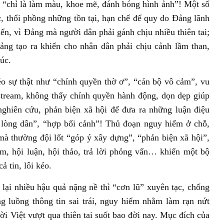
 “chỉ là làm màu, khoe mẽ, đánh bóng hình ảnh”! Một số
c, thổi phồng những tồn tại, hạn chế để quy do Đảng lãnh
iển, vì Đảng mà người dân phải gánh chịu nhiều thiên tai;
Đảng tạo ra khiến cho nhân dân phải chịu cảnh lầm than,
úc.
éo sự thật như “chính quyền thờ ơ”, “cán bộ vô cảm”, vu
vestream, không thấy chính quyền hành động, dọn dẹp giúp
ghiên cứu, phản biện xã hội để đưa ra những luận điệu
 lòng dân”, “hợp bối cảnh”! Thủ đoạn nguy hiểm ở chỗ,
mà thường đội lốt “góp ý xây dựng”, “phản biện xã hội”,
àm, hội luận, hội thảo, trả lời phỏng vấn… khiến một bộ
ả tin, lôi kéo.
 lại nhiều hậu quả nặng nề thì “cơn lũ” xuyên tạc, chống
g luồng thông tin sai trái, nguy hiểm nhằm làm rạn nứt
gười Việt vượt qua thiên tai suốt bao đời nay. Mục đích của