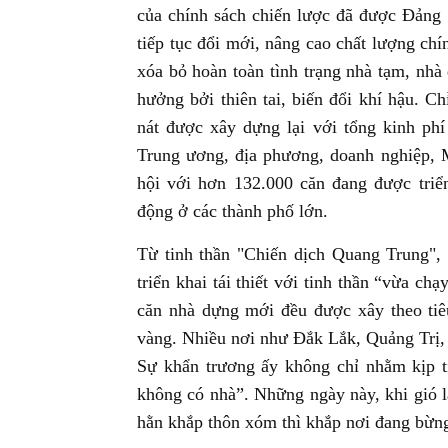
của chính sách chiến lược đã được Đảng
tiếp tục đổi mới, nâng cao chất lượng chí
xóa bỏ hoàn toàn tình trạng nhà tạm, nhà
hưởng bởi thiên tai, biến đổi khí hậu. C
nát được xây dựng lại với tổng kinh ph
Trung ương, địa phương, doanh nghiệp, M
hội với hơn 132.000 căn đang được triể
động ở các thành phố lớn.
Từ tinh thần "Chiến dịch Quang Trung"
triển khai tái thiết với tinh thần “vừa ch
căn nhà dựng mới đều được xây theo tiê
vàng. Nhiều nơi như Đắk Lắk, Quảng Trị, 
Sự khẩn trương ấy không chỉ nhằm kịp t
không có nhà”. Những ngày này, khi gió l
hằn khắp thôn xóm thì khắp nơi đang bừn