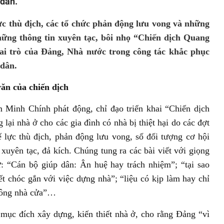
 dân.
 lực thù địch, các tổ chức phản động lưu vong và những
những thông tin xuyên tạc, bôi nhọ “Chiến dịch Quang
ai trò của Đảng, Nhà nước trong công tác khắc phục
 dân.
văn của chiến dịch
Minh Chính phát động, chỉ đạo triển khai “Chiến dịch
lại nhà ở cho các gia đình có nhà bị thiệt hại do các đợt
hế lực thù địch, phản động lưu vong, số đối tượng cơ hội
 xuyên tạc, đả kích. Chúng tung ra các bài viết với giọng
: “Cán bộ giúp dân: Ân huệ hay trách nhiệm”; “tại sao
t chóc gắn với việc dựng nhà”; “liệu có kịp làm hay chỉ
không nhà cửa”…
mục đích xây dựng, kiến thiết nhà ở, cho rằng Đảng “vì