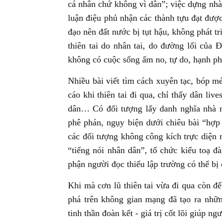
cá nhân chứ không vì dân”; việc dựng nhà
luận điệu phủ nhận các thành tựu đạt đượ
đạo nên đất nước bị tụt hậu, không phát tr
thiên tai do nhân tai, do đường lối của 
không có cuộc sống ấm no, tự do, hạnh ph
Nhiều bài viết tìm cách xuyên tạc, bóp m
cáo khi thiên tai đi qua, chỉ thấy dân li
dân… Có đối tượng lấy danh nghĩa nhà n
phê phán, ngụy biện dưới chiêu bài “hợp
các đối tượng không công kích trực diện 
“tiếng nói nhân dân”, tổ chức kiểu toạ đ
phận người đọc thiếu lập trường có thể bị c
Khi mà cơn lũ thiên tai vừa đi qua còn để
phá trên không gian mạng đã tạo ra nhữn
tinh thần đoàn kết - giá trị cốt lõi giúp n