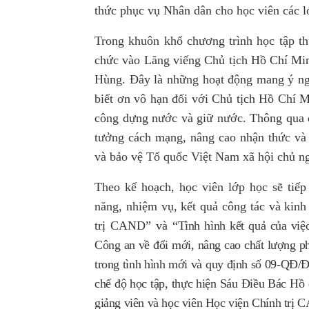
thức phục vụ Nhân dân cho học viên các l
Trong khuôn khổ chương trình học tập thự
chức
vào Lăng viếng Chủ tịch Hồ Chí Mi
Hùng
. Đây là những hoạt động mang ý nghĩ
biết ơn vô hạn đối với
Chủ tịch Hồ Chí M
công dựng nước và giữ nước
. Thông qua 
tưởng cách mạng, nâng cao nhận thức và 
và bảo vệ Tổ quốc Việt Nam xã hội chủ ngh
Theo kế hoạch, học viên lớp học sẽ tiế
năng, nhiệm vụ, kết quả công tác và kinh
trị CAND”
và “
T
ình hình kết quả của vi
Công an về đổi mới, nâng cao chất lượng 
trong tình hình mới và quy định số 09-QĐ
chế độ học tập, thực hiện Sáu Điều Bác Hồ
giảng viên và học viên Học viện Chính trị 