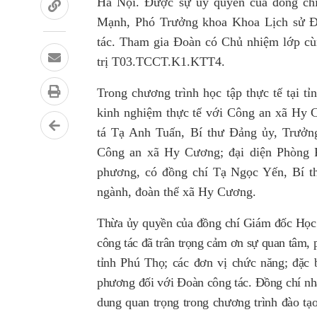
Hà Nội
.
Được sự ủy quyền của đồng chí
Mạnh
, Phó Trưởng khoa
Khoa Lịch sử 
tác
.
Tham gia Đoàn có Chủ nhiệm lớp cùng 
trị T03.TCCT.K1.KTT4.
Trong chương trình học tập thực tế tại
tỉ
kinh nghiệ
m
thực tế
với
Công an xã Hy 
tá Tạ Anh Tuấn,
Bí thư Đảng ủy,
Trưởn
Công an
xã Hy Cương
; đại diện Phòng
phương
,
có đồng chí
Tạ Ngọc Yến
, Bí 
ngành, đoàn thể xã Hy Cương.
Thừa ủy quyền của đồng chí Giám đốc Học
công tác đã trân trọng cảm ơn sự quan tâm,
tỉnh Phú Thọ; các đơn vị chức năng; đặc 
phương đối với Đoàn công tác. Đồng chí nhấn
dung quan trọng trong chương trình đào tạo 