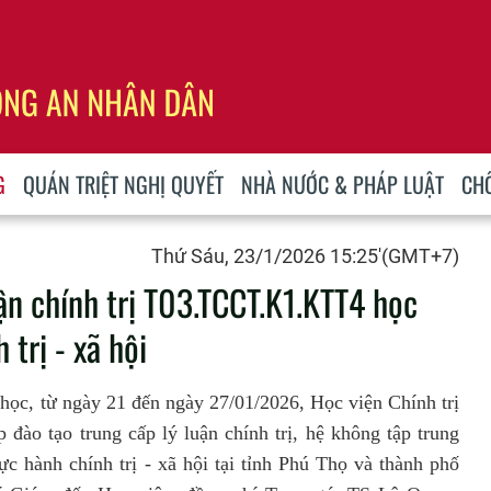
G
QUÁN TRIỆT NGHỊ QUYẾT
NHÀ NƯỚC & PHÁP LUẬT
CH
Thứ Sáu, 23/1/2026 15:25'(GMT+7)
uận chính trị T03.TCCT.K1.KTT4 học
 trị - xã hội
 học, từ ngày
21
đến ngày 2
7
/
01
/202
6
, Học viện Chính trị
đào tạo trung cấp lý luận chính trị, hệ không
tập trung
hực hành chính trị - xã hội tại tỉnh
Phú Thọ
và
thành phố