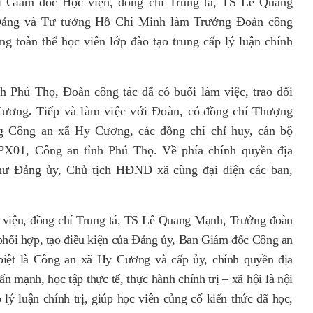
 Giám đốc Học viện, đồng chí Trung
tá, TS
Lê Quang
Đảng và Tư tưởng Hồ Chí Minh
làm Trưởng Đoàn công
toàn thể học viên lớp đào tạo trung cấp lý luận chính
nh Phú Thọ
, Đoàn công tác đã có buổi làm việc, trao đổi
Cương
.
Tiếp
và làm việc với
Đoàn
,
có
đồng chí
Th
ượng
g Công an
xã Hy Cương
, các đồng chí chỉ huy, cán bộ
 PX01, Công an tỉnh Phú Thọ
. Về phía chính quyền địa
thư Đảng ủy, Chủ tịch HĐND xã
cùng đại diện các ban,
 viện, đồng chí
Trung tá, TS Lê Quang Mạnh
, Trưởng đoàn
 phối hợp, tạo điều kiện của Đảng ủy, Ban Giám đốc Công an
biệt là Công an xã Hy Cương và cấp ủy, chính quyền địa
 mạnh, học tập thực tế, thực hành chính trị – xã hội là nội
lý luận chính trị, giúp học viên củng cố kiến thức đã học,