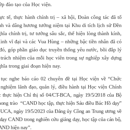
ớp đào tạo của Học viện.
c tế, thực hành chính trị – xã hội, Đoàn công tác đã tổ
nh
và
dâng hương tưởng niệm tại Khu di tích lịch sử Đền
a chính trị, tư tưởng sâu sắc, thể hiện lòng thành kính,
inh vĩ đại
và
các Vua Hùng – những bậc tiền nhân đã có
đó, góp phần giáo dục truyền thống yêu nước, bồi đắp lý
trách nhiệm của mỗi học viên trong sự nghiệp xây dựng
ĩa trong giai đoạn hiện nay.
p tục nghe báo cáo 02
chuyên đề
tại Học viện về
“Chức
 nghiệm lãnh đạo, quản lý, điều hành tại Học viện Chính
ệc thực hiện Chỉ thị số 04/CT-BCA, ngày 19/5/2018 của Bộ
phong trào “CAND học tập, thực hiện Sáu điều Bác Hồ dạy”
/ĐUCA, ngày 19/5/2023 của Đảng ủy Công an Trung ương về
 dạy CAND trong nghiên cứu giảng dạy, học tập của cán bộ,
CAND hiện nay
”.