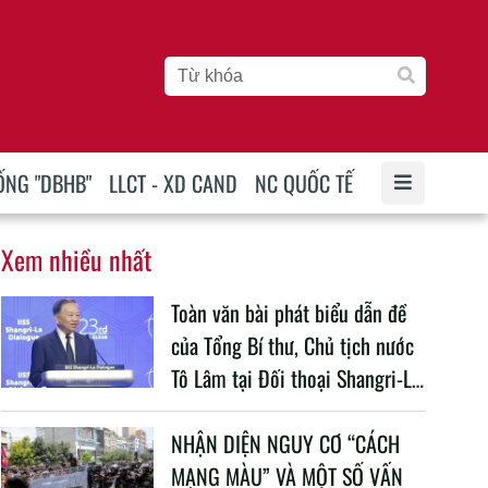
ỐNG "DBHB"
LLCT - XD CAND
NC QUỐC TẾ
Xem nhiều nhất
Toàn văn bài phát biểu dẫn đề
của Tổng Bí thư, Chủ tịch nước
Tô Lâm tại Đối thoại Shangri-La
lần thứ 23
NHẬN DIỆN NGUY CƠ “CÁCH
MẠNG MÀU” VÀ MỘT SỐ VẤN