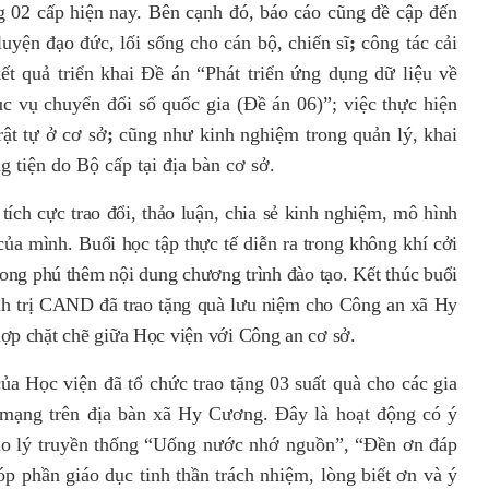
 02 cấp hiện nay. Bên cạnh đó, báo cáo cũng đề cập đến
 luyện đạo đức, lối sống cho cán bộ, chiến sĩ
;
công tác cải
kết quả triển khai
Đề án “Phát triển ứng dụng dữ liệu về
ục vụ chuyển đổi số quốc gia (Đề án 06)”
; việc thực hiện
rật tự ở cơ sở
;
cũng như kinh nghiệm trong quản lý, khai
g tiện do Bộ cấp tại địa bàn cơ sở.
tích cực trao đổi, thảo luận, chia sẻ kinh nghiệm, mô hình
của mình. Buổi học tập thực tế diễn ra trong không khí cởi
hong phú thêm nội dung chương trình đào tạo.
Kết thúc buổi
nh trị CAND đã trao tặng
quà lưu niệm
cho Công an xã Hy
hợp chặt chẽ giữa Học viện với Công an cơ sở.
của Học viện đã tổ chức trao tặng
03 suất quà
cho các
gia
 mạng
trên địa bàn xã Hy Cương. Đây là hoạt động có ý
đạo lý truyền thống
“Uống nước nhớ nguồn”, “Đền ơn đáp
p phần giáo dục tinh thần trách nhiệm, lòng biết ơn và ý