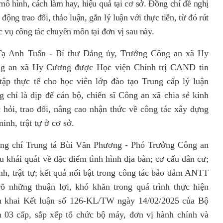
 mô hình, cách làm hay, hiệu quả tại cơ sở. Đồng chí đề nghị
động trao đổi, thảo luận, gắn lý luận với thực tiễn, từ đó rút
c vụ công tác chuyên môn tại đơn vị sau này.
 Tạ Anh Tuấn
-
Bí thư Đảng ủy, Trưởng Công an xã Hy
ng an xã Hy Cương được Học viện Chính trị CAND tin
tập thực tế cho học viên lớp đào tạo Trung cấp lý luận
g chỉ là dịp để cán bộ, chiến sĩ Công an xã chia sẻ kinh
 hỏi, trao đổi, nâng cao nhận thức về công tác xây dựng
nh, trật tự ở cơ sở.
ng chí Trung tá Bùi Văn Phương
-
Phó Trưởng Công an
u khái quát về đặc điểm tình hình địa bàn; cơ cấu dân cư;
nh, trật tự; kết quả nổi bật trong công tác bảo đảm ANTT
rõ những thuận lợi, khó khăn trong quá trình thực hiện
ển khai
Kết luận số 126-KL/TW ngày 14/02/2025 của Bộ
 03 cấp, sắp xếp tổ chức bộ máy, đơn vị hành chính và