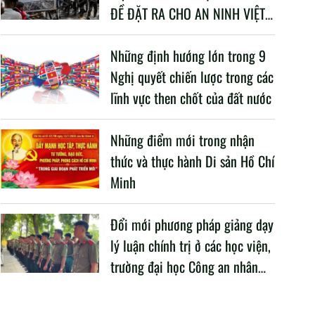
ĐỀ ĐẶT RA CHO AN NINH VIỆT
NAM TRONG BỐI CẢNH HIỆN
NAY
Những định hướng lớn trong 9
Nghị quyết chiến lược trong các
lĩnh vực then chốt của đất nước
Những điểm mới trong nhận
thức và thực hành Di sản Hồ Chí
Minh
Đổi mới phương pháp giảng dạy
lý luận chính trị ở các học viện,
trường đại học Công an nhân
dân trong Cách mạng công
nghiệp lần thứ tư