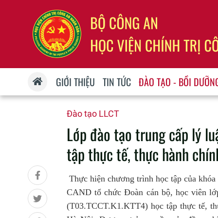
GIỚI THIỆU
TIN TỨC
ĐÀO TẠO - BỒI DƯỠN
Đào tạo LLCT
Lớp đào tạo trung cấp lý l
tập thực tế, thực hành chính
Thực hiện chương trình học tập của khóa
CAND tổ chức Đoàn cán bộ, học viên lớp 
(T03.TCCT.K1.KTT
4
) học tập thực tế, t