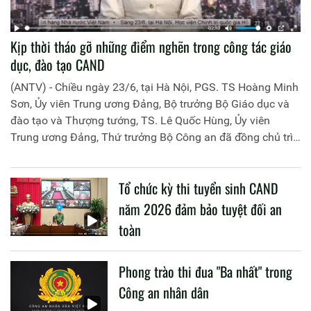
Kịp thời tháo gỡ những điểm nghẽn trong công tác giáo
dục, đào tạo CAND
(ANTV) - Chiều ngày 23/6, tại Hà Nội, PGS. TS Hoàng Minh
Sơn, Ủy viên Trung ương Đảng, Bộ trưởng Bộ Giáo dục và
đào tạo và Thượng tướng, TS. Lê Quốc Hùng, Ủy viên
Trung ương Đảng, Thứ trưởng Bộ Công an đã đồng chủ trì
buổi làm việc với các đơn vị của 2 Bộ về một số nội dung
liên quan đến công tác giáo dục và đào tạo của lực lượng
Tổ chức kỳ thi tuyển sinh CAND
CAND.
năm 2026 đảm bảo tuyệt đối an
toàn
Phong trào thi đua "Ba nhất" trong
Công an nhân dân