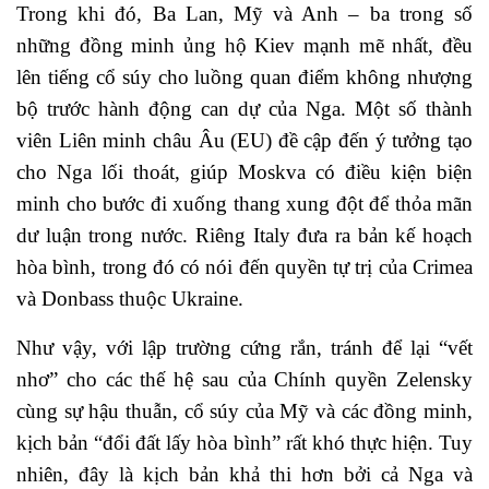
Trong khi đó, Ba Lan, Mỹ và Anh – ba trong số
những đồng minh ủng hộ Kiev mạnh mẽ nhất, đều
lên tiếng cổ súy cho luồng quan điểm không nhượng
bộ trước hành động can dự của Nga. Một số thành
viên Liên minh châu Âu (EU) đề cập đến ý tưởng tạo
cho Nga lối thoát, giúp Moskva có điều kiện biện
minh cho bước đi xuống thang xung đột để thỏa mãn
dư luận trong nước. Riêng Italy đưa ra bản kế hoạch
hòa bình, trong đó có nói đến quyền tự trị của Crimea
và Donbass thuộc Ukraine.
Như vậy, với lập trường cứng rắn, tránh để lại “vết
nhơ” cho các thế hệ sau của Chính quyền Zelensky
cùng sự hậu thuẫn, cổ súy của Mỹ và các đồng minh,
kịch bản “đổi đất lấy hòa bình” rất khó thực hiện. Tuy
nhiên, đây là kịch bản khả thi hơn bởi cả Nga và