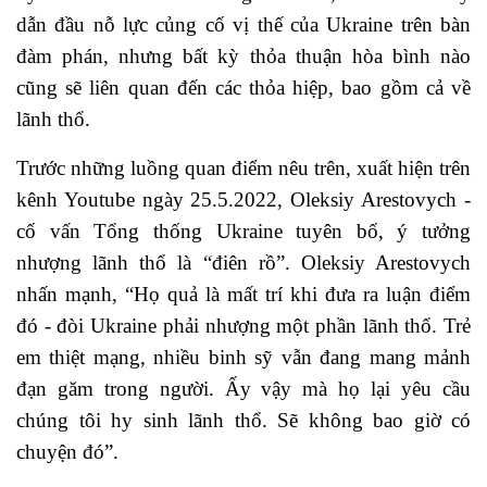
dẫn đầu nỗ lực củng cố vị thế của Ukraine trên bàn
đàm phán, nhưng bất kỳ thỏa thuận hòa bình nào
cũng sẽ liên quan đến các thỏa hiệp, bao gồm cả về
lãnh thổ.
Trước những luồng quan điểm nêu trên, xuất hiện trên
kênh Youtube ngày 25.5.2022, Oleksiy Arestovych -
cố vấn Tổng thống Ukraine tuyên bố, ý tưởng
nhượng lãnh thổ là “điên rồ”. Oleksiy Arestovych
nhấn mạnh, “Họ quả là mất trí khi đưa ra luận điểm
đó - đòi Ukraine phải nhượng một phần lãnh thổ. Trẻ
em thiệt mạng, nhiều binh sỹ vẫn đang mang mảnh
đạn găm trong người. Ấy vậy mà họ lại yêu cầu
chúng tôi hy sinh lãnh thổ. Sẽ không bao giờ có
chuyện đó”.