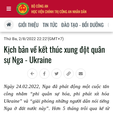
GIỚI THIỆU
TIN TỨC
ĐÀO TẠO - BỒI DƯỠNG
QU
Thứ Ba, 2/8/2022 22:22'(GMT+7)
Kịch bản về kết thúc xung đột quân
sự Nga - Ukraine
Ngày 24.02.2022, Nga đã phát động một cuộc tấn
công nhằm “phi quân sự hóa, phi phát xít hóa
Ukraine” và “giải phóng những người dân nói tiếng
Nga ở đất nước này”.
Hơn 5 tháng trôi qua kể từ