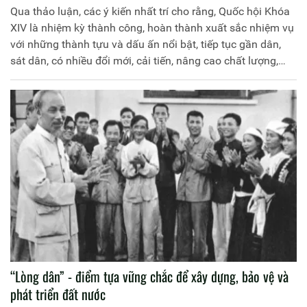
Qua thảo luận, các ý kiến nhất trí cho rằng, Quốc hội Khóa
XIV là nhiệm kỳ thành công, hoàn thành xuất sắc nhiệm vụ
với những thành tựu và dấu ấn nổi bật, tiếp tục gần dân,
sát dân, có nhiều đổi mới, cải tiến, nâng cao chất lượng,
hiệu quả trên tất cả các lĩnh vực lập pháp, giám sát, quyết
định những vấn đề quan trọng của đất nước cũng như hoạt
động ngoại giao nghị viện
“Lòng dân” - điểm tựa vững chắc để xây dựng, bảo vệ và
phát triển đất nước