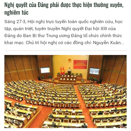
Nghị quyết của Đảng phải được thực hiện thường xuyên,
nghiêm túc
Sáng 27-3, Hội nghị trực tuyến toàn quốc nghiên cứu, học
tập, quán triệt, tuyên truyền Nghị quyết Đại hội XIII của
Đảng do Ban Bí thư Trung ương Đảng tổ chức chính thức
khai mạc. Chủ trì hội nghị có các đồng chí: Nguyễn Xuân
Phúc - Ủy viên Bộ Chính trị, Thủ tướng Chính phủ; Nguyễn
Thị Kim Ngân - Ủy viên Bộ Chính trị khóa XII, Chủ tịch Quốc
hội; Võ Văn Thưởng - Ủy viên Bộ Chính trị, Thường trực Ban
Bí thư.