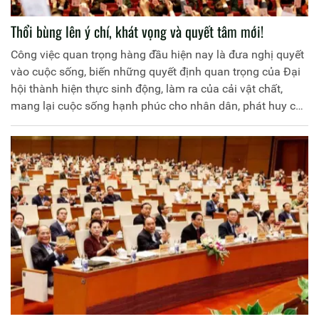
Thổi bùng lên ý chí, khát vọng và quyết tâm mới!
Công việc quan trọng hàng đầu hiện nay là đưa nghị quyết
vào cuộc sống, biến những quyết định quan trọng của Đại
hội thành hiện thực sinh động, làm ra của cải vật chất,
mang lại cuộc sống hạnh phúc cho nhân dân, phát huy cao
độ tinh thần yêu nước, ý chí tự lực, tự cường, sức mạnh đại
đoàn kết toàn dân tộc và khát vọng phát triển đất nước
phồn vinh, hạnh phúc, thực hiện thắng lợi Nghị quyết Đại
hội XIII của Đảng…