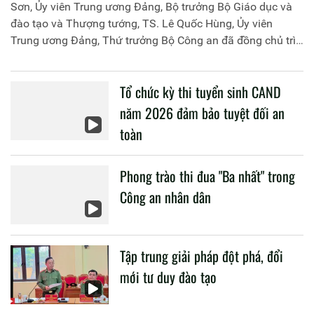
Sơn, Ủy viên Trung ương Đảng, Bộ trưởng Bộ Giáo dục và
đào tạo và Thượng tướng, TS. Lê Quốc Hùng, Ủy viên
Trung ương Đảng, Thứ trưởng Bộ Công an đã đồng chủ trì
buổi làm việc với các đơn vị của 2 Bộ về một số nội dung
liên quan đến công tác giáo dục và đào tạo của lực lượng
Tổ chức kỳ thi tuyển sinh CAND
CAND.
năm 2026 đảm bảo tuyệt đối an
toàn
Phong trào thi đua "Ba nhất" trong
Công an nhân dân
Tập trung giải pháp đột phá, đổi
mới tư duy đào tạo