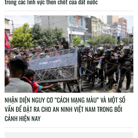
trong các lĩnh vực then chốt của đất nước
NHẬN DIỆN NGUY CƠ “CÁCH MẠNG MÀU” VÀ MỘT SỐ
VẤN ĐỀ ĐẶT RA CHO AN NINH VIỆT NAM TRONG BỐI
CẢNH HIỆN NAY