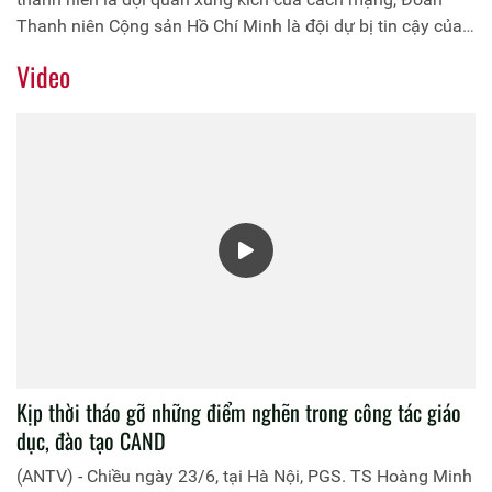
Thanh niên Cộng sản Hồ Chí Minh là đội dự bị tin cậy của
Ðảng; công tác thanh niên là vấn đề sống còn của dân tộc,
Video
là một trong những nhân tố quyết định thành bại của cách
mạng. Trải qua 90 năm xây dựng, trưởng thành và phát
triển, qua mỗi thời kỳ của cách mạng, dù trong bất cứ hoàn
cảnh nào, thanh niên và Đoàn Thanh niên Cộng sản Hồ Chí
Minh đều phấn đấu hoàn thành xuất sắc sứ mệnh lịch sử
của mình trước Ðảng, Tổ quốc và nhân dân.
Kịp thời tháo gỡ những điểm nghẽn trong công tác giáo
dục, đào tạo CAND
(ANTV) - Chiều ngày 23/6, tại Hà Nội, PGS. TS Hoàng Minh