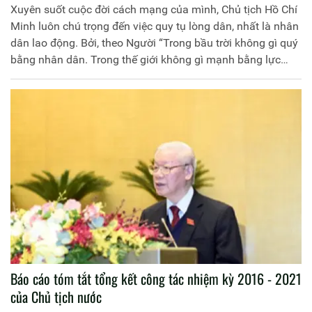
Xuyên suốt cuộc đời cách mạng của mình, Chủ tịch Hồ Chí
Minh luôn chú trọng đến việc quy tụ lòng dân, nhất là nhân
dân lao động. Bởi, theo Người “Trong bầu trời không gì quý
bằng nhân dân. Trong thế giới không gì mạnh bằng lực
lượng đoàn kết của nhân dân... Trong xã hội không có gì
tốt đẹp, vẻ vang bằng phục vụ cho lợi ích của nhân dân”(1).
Lòng dân được củng cố, “thế người tăng cao” là điểm tựa
vững chắc để xây dựng, bảo vệ và phát triển đất nước
cường thịnh, hạnh phúc.
Báo cáo tóm tắt tổng kết công tác nhiệm kỳ 2016 - 2021
của Chủ tịch nước