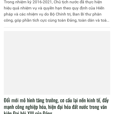
Trong nhiệm kỳ 2016-2021, Chủ tịch nước đã thực hiện
hiệu quả nhiệm vụ và quyền hạn theo quy định của Hiến
pháp và các nhiệm vụ do Bộ Chính trị, Ban Bí thư phân
công, góp phần tích cực cùng toàn Đảng, toàn dân và toàn
quân thực hiện thắng lợi Nghị quyết Đại hội đại biểu toàn
quốc lần thứ XII của Đảng, các chủ trương, đường lối của
Đảng, chính sách, pháp luật của Nhà nước và các Nghị
quyết của Quốc hội khóa XIV.
Đổi mới mô hình tăng trưởng, cơ cấu lại nền kinh tế, đẩy
mạnh công nghiệp hóa, hiện đại hóa đất nước trong văn
kiện Đại hội XIII của Đảng