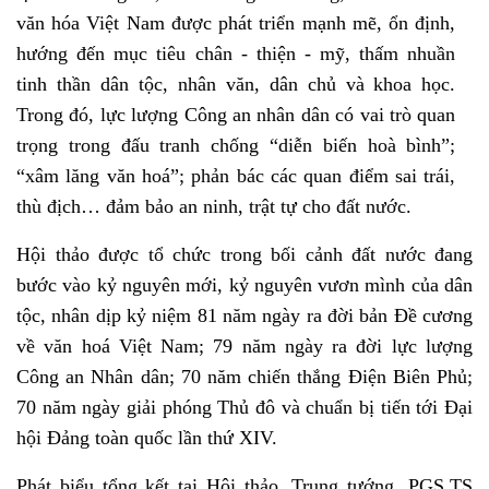
văn hóa Việt Nam được phát triển mạnh mẽ, ổn định,
hướng đến mục tiêu chân - thiện - mỹ, thấm nhuần
tinh thần dân tộc, nhân văn, dân chủ và khoa học.
Trong đó, lực lượng Công an nhân dân có vai trò quan
trọng trong đấu tranh chống “diễn biến hoà bình”;
“xâm lăng văn hoá”; phản bác các quan điểm sai trái,
thù địch… đảm bảo an ninh, trật tự cho đất nước.
Hội thảo
được tổ chức trong bối cảnh đất nước đang
bước vào kỷ nguyên mới, kỷ nguyên vươn mình của dân
tộc, nhân dịp kỷ niệm 81 năm ngày ra đời bản Đề cương
về văn hoá Việt Nam; 79 năm ngày ra đời lực lượng
Công an Nhân dân; 70 năm chiến thắng Điện Biên Phủ;
70 năm ngày giải phóng Thủ đô và chuẩn bị tiến tới Đại
hội Đảng toàn quốc lần thứ XIV.
Phát biểu tổng kết tại Hội thảo, Trung tướng, PGS.TS