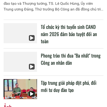
đào tạo và Thượng tướng, TS. Lê Quốc Hùng, Ủy viên
Trung ương Đảng, Thứ trưởng Bộ Công an đã đồng chủ trì
buổi làm việc với các đơn vị của 2 Bộ về một số nội dung
liên quan đến công tác giáo dục và đào tạo của lực lượng
Tổ chức kỳ thi tuyển sinh CAND
CAND.
năm 2026 đảm bảo tuyệt đối an
toàn
Phong trào thi đua "Ba nhất" trong
Công an nhân dân
Tập trung giải pháp đột phá, đổi
mới tư duy đào tạo
Ảnh