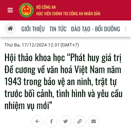
GIỚI THIỆU
TIN TỨC
ĐÀO TẠO - BỒI DƯỠNG
QU
Thứ Ba, 17/12/2024 12:31'(GMT+7)
Hội thảo khoa học “Phát huy giá trị
Đề cương về văn hoá Việt Nam năm
1943 trong bảo vệ an ninh, trật tự
trước bối cảnh, tình hình và yêu cầu
nhiệm vụ mới”