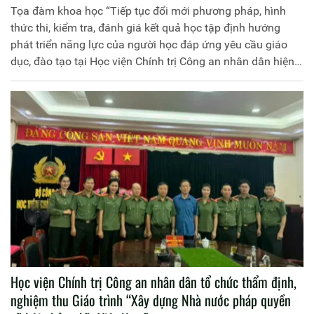
dục, đào tạo tại Học viện Chính trị Công an nhân dân
Tọa đàm khoa học “Tiếp tục đổi mới phương pháp, hình
hiện nay”
thức thi, kiểm tra, đánh giá kết quả học tập định hướng
phát triển năng lực của người học đáp ứng yêu cầu giáo
dục, đào tạo tại Học viện Chính trị Công an nhân dân hiện
nay”
Học viện Chính trị Công an nhân dân tổ chức thẩm định,
nghiệm thu Giáo trình “Xây dựng Nhà nước pháp quyền