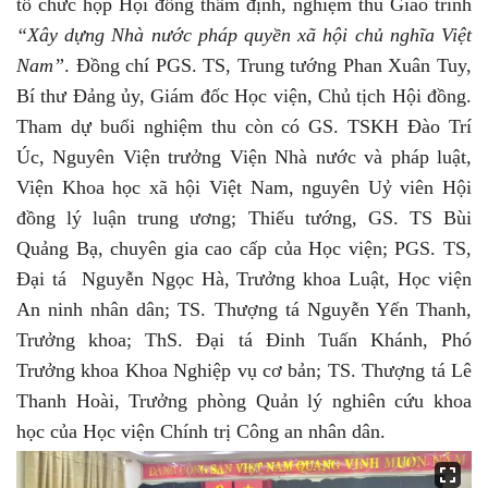
tổ chức
họp Hội đồng thẩm định, nghiệm thu Giáo trình
“Xây dựng Nhà nước pháp quyền xã hội chủ nghĩa Việt
Nam”
. Đ
ồng chí PGS
.
TS
,
Trung tướng Ph
a
n Xuân Tuy,
Bí thư Đảng ủy, Giám đốc Học viện
, Chủ tịch Hội đồng.
Tham dự buổi nghiệm thu còn có
GS
.
TS
KH
Đào Trí
Úc,
Nguyên Viện trưởng Viện Nhà nước và pháp luật,
Viện Khoa học xã hội Việt Nam, nguyên Uỷ viên Hội
đồng lý luận trung ương
;
Thiếu tướng, GS. TS Bùi
Quảng Bạ, chuyên gia cao cấp của Học viện;
PGS. TS,
Đại tá Nguyễn Ngọc Hà, Trưởng khoa Luật, Học viện
An ninh nhân dân; TS. Thượng tá Nguyễn Yến Thanh,
Trưởng khoa; ThS. Đại tá Đinh Tuấn Khánh, Phó
Trưởng khoa Khoa Nghiệp vụ cơ bản; TS. Thượng tá Lê
Thanh Hoài, Trưởng phòng Quản lý nghiên cứu khoa
học của Học viện Chính trị Công an nhân dân.