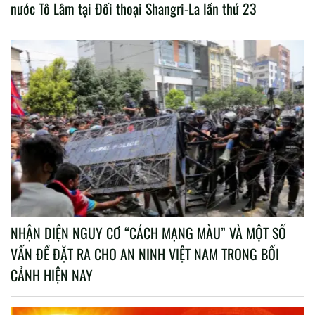
nước Tô Lâm tại Đối thoại Shangri-La lần thứ 23
NHẬN DIỆN NGUY CƠ “CÁCH MẠNG MÀU” VÀ MỘT SỐ
VẤN ĐỀ ĐẶT RA CHO AN NINH VIỆT NAM TRONG BỐI
CẢNH HIỆN NAY