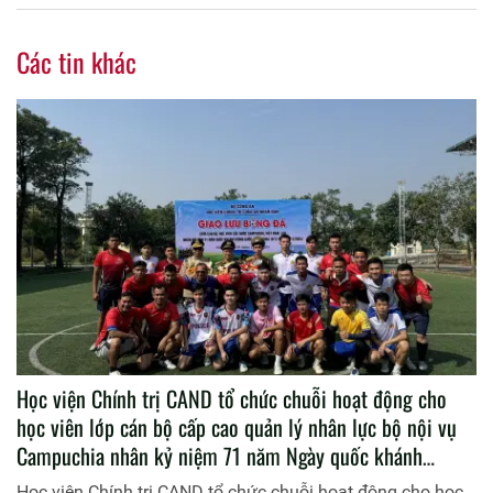
Các tin khác
Học viện Chính trị CAND tổ chức chuỗi hoạt động cho
học viên lớp cán bộ cấp cao quản lý nhân lực bộ nội vụ
Campuchia nhân kỷ niệm 71 năm Ngày quốc khánh
Vương quốc Campuchia (09/11/1953- 09/11/2022)
Học viện Chính trị CAND tổ chức chuỗi hoạt động cho học