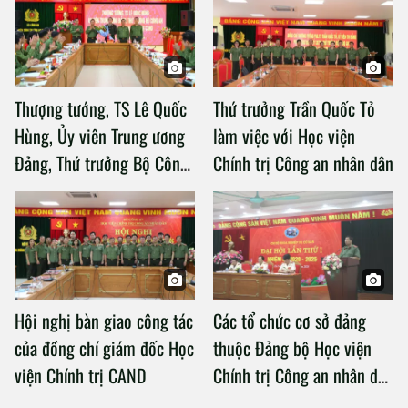
Thượng tướng, TS Lê Quốc
Thứ trưởng Trần Quốc Tỏ
Hùng, Ủy viên Trung ương
làm việc với Học viện
Đảng, Thứ trưởng Bộ Công
Chính trị Công an nhân dân
an làm việc với Học viện
Chính trị Công an nhân dân
Hội nghị bàn giao công tác
Các tổ chức cơ sở đảng
của đồng chí giám đốc Học
thuộc Đảng bộ Học viện
viện Chính trị CAND
Chính trị Công an nhân dân
tổ chức thành công Đại hội