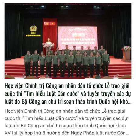
Học viện Chính trị Công an nhân dân tổ chức Lễ trao giải
cuộc thi “Tìm hiểu Luật Căn cước” và tuyên truyền các dự
luật do Bộ Công an chủ trì soạn thảo trình Quốc hội khóa
XV tại kỳ họp thứ 8 hướng đến Ngày Pháp luật nước
Học viện Chính trị Công an nhân dân tổ chức Lễ trao giải
Cộng hòa xã hội chủ nghĩa Việt Nam (09/11/2024)
cuộc thi “Tìm hiểu Luật Căn cước” và tuyên truyền các dự
luật do Bộ Công an chủ trì soạn thảo trình Quốc hội khóa
XV tại kỳ họp thứ 8 hướng đến Ngày Pháp luật nước Cộng