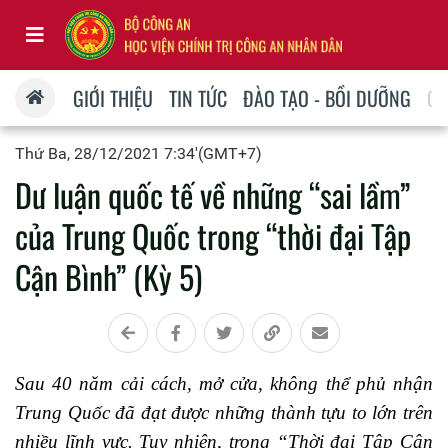
GIỚI THIỆU
TIN TỨC
ĐÀO TẠO - BỒI DƯỠNG
QU
Thứ Ba, 28/12/2021 7:34'(GMT+7)
Dư luận quốc tế về những “sai lầm”
của Trung Quốc trong “thời đại Tập
Cận Bình” (Kỳ 5)
Sau 40 năm cải cách, mở cửa, không thể phủ nhận
Trung Quốc đã đạt được những thành tựu to lớn trên
nhiều lĩnh vực. Tuy nhiên, trong “Thời đại Tập Cận