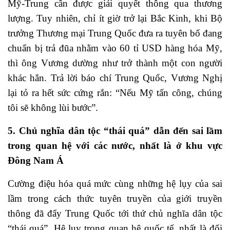
Mỹ-Trung cần được giải quyết thông qua thương
lượng. Tuy nhiên, chỉ ít giờ trở lại Bắc Kinh, khi Bộ
trưởng Thương mại Trung Quốc đưa ra tuyên bố đang
chuẩn bị trả đũa nhằm vào 60 tỉ USD hàng hóa Mỹ,
thì ông Vương dường như trở thành một con người
khác hẳn. Trả lời báo chí Trung Quốc, Vương Nghị
lại tỏ ra hết sức cứng rắn: “Nếu Mỹ tấn công, chúng
tôi sẽ không lùi bước”.
5. Chủ nghĩa dân tộc “thái quá” dẫn đến sai lầm
trong quan hệ với các nước, nhất là ở khu vực
Đông Nam Á
Cường điệu hóa quá mức cùng những hệ lụy của sai
lầm trong cách thức tuyên truyền của giới truyền
thông đã đẩy Trung Quốc tới thứ chủ nghĩa dân tộc
“thái quá”. Hệ lụy trong quan hệ quốc tế, nhất là đối