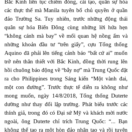
Bắc Kinh liên tục chiếm đóng, cải tạo, quân sự hóa
các thực thể mà Manila tuyên bố chủ quyền ở quần
đảo Trường Sa. Tuy nhiên, trước những động thái
quân sự hóa Biển Đông cùng những lời hứa hẹn
“không cánh mà bay” về mối quan hệ nồng ấm và
những khoản đầu tư “trên giấy”, cựu Tổng thống
Aquino đã phải lên tiếng cảnh báo “bất cứ ai” muốn
trở nên thân thiết với Bắc Kinh, đồng thời rung lên
hồi chuông báo động về “bẫy nợ” mà Trung Quốc đặt
ra cho Philippines trong Sáng kiến “Một vành đai,
một con đường”. Trước thực tế diễn ra không như
mong muốn, ngày 14/8/2018, Tổng thống Duterte
dường như thay đổi lập trường. Phát biểu trước các
thính giả, trong đó có Đại sứ Mỹ và khách mời nước
ngoài, ông Duterte chỉ trích Trung Quốc: “... Bạn
không thể tạo ra một hòn đảo nhân tạo và rồi tuyên