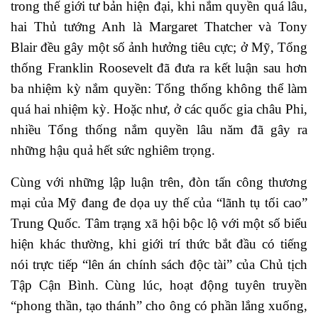
trong thế giới tư bản hiện đại, khi nắm quyền quá lâu,
hai Thủ tướng Anh là Margaret Thatcher và Tony
Blair đều gây một số ảnh hưởng tiêu cực; ở Mỹ, Tổng
thống Franklin Roosevelt đã đưa ra kết luận sau hơn
ba nhiệm kỳ nắm quyền: Tổng thống không thể làm
quá hai nhiệm kỳ. Hoặc như, ở các quốc gia châu Phi,
nhiều Tổng thống nắm quyền lâu năm đã gây ra
những hậu quả hết sức nghiêm trọng.
Cùng với những lập luận trên,
đòn tấn công thương
mại của Mỹ đang đe dọa uy thế của “lãnh tụ tối cao”
Trung Quốc. Tâm trạng xã hội bộc lộ với một số biểu
hiện khác thường, khi giới trí thức bắt đầu có tiếng
nói trực tiếp “lên án chính sách độc tài” của Chủ tịch
Tập Cận Bình. Cùng lúc, hoạt động tuyên truyền
“phong thần, tạo thánh” cho ông có phần lắng xuống,