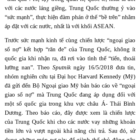
với các nước láng giềng, Trung Quốc thường ỷ vào
“sức mạnh”, thực hiện đàm phán ở thế “bề trên” nhằm
áp đặt với các nước, nhất là với khối ASEAN.
Trước sức mạnh kinh tế cùng chiến lược “ngoại giao
sổ nợ” kết hợp “răn đe” của Trung Quốc, không ít
quốc gia khi nhận ra, đã rơi vào tình thế “tiến, thoái
lưỡng nan”. Theo
Sputnik
ngày 16/5/2018 đưa tin,
nhóm nghiên cứu tại Đại học Harvard Kennedy (Mỹ)
đã gửi đến Bộ Ngoại giao Mỹ bản báo cáo về “ngoại
giao sổ nợ” mà Trung Quốc đang áp dụng đối với
một số quốc gia trong khu vực châu Á- Thái Bình
Dương. Theo báo cáo, đây được xem là chiến lược
của Trung Quốc khi cho các nước vay những khoản
tiền lớn và vượt ngoài khả năng chi trả. Sau đó, sử
dụng những món nợ này để giành thế chủ động gây