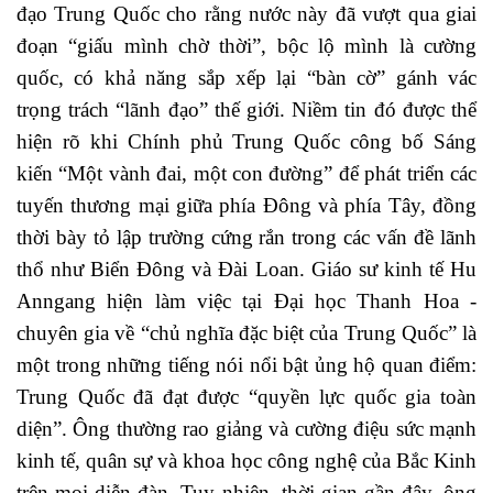
đạo Trung Quốc cho rằng nước này đã vượt qua giai
đoạn “giấu mình chờ thời”, bộc lộ mình là cường
quốc, có khả năng sắp xếp lại “bàn cờ” gánh vác
trọng trách “lãnh đạo” thế giới. Niềm tin đó được thể
hiện rõ khi Chính phủ Trung Quốc công bố Sáng
kiến “Một vành đai, một con đường” để phát triển các
tuyến thương mại giữa phía Đông và phía Tây, đồng
thời bày tỏ lập trường cứng rắn trong các vấn đề lãnh
thổ như Biển Đông và Đài Loan. Giáo sư kinh tế Hu
Anngang hiện làm việc tại Đại học Thanh Hoa -
chuyên gia về “chủ nghĩa đặc biệt của Trung Quốc” là
một trong những tiếng nói nổi bật ủng hộ quan điểm:
Trung Quốc đã đạt được “quyền lực quốc gia toàn
diện”. Ông thường rao giảng và cường điệu sức mạnh
kinh tế, quân sự và khoa học công nghệ của Bắc Kinh
trên mọi diễn đàn. Tuy nhiên, thời gian gần đây, ông