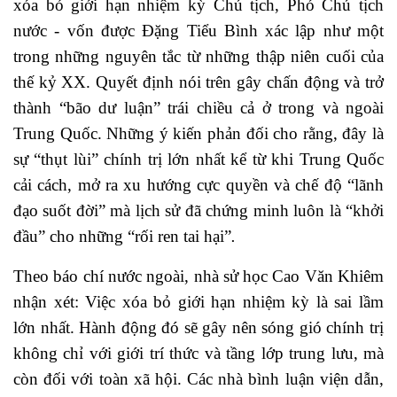
xóa bỏ giới hạn nhiệm kỳ Chủ tịch, Phó Chủ tịch
nước - vốn được Đặng Tiểu Bình xác lập như một
trong những nguyên tắc từ những thập niên cuối của
thế kỷ XX. Quyết định nói trên gây chấn động và trở
thành “bão dư luận” trái chiều cả ở trong và ngoài
Trung Quốc.
Những ý kiến phản đối cho rằng, đây là
sự “thụt lùi” chính trị lớn nhất kể từ khi Trung Quốc
cải cách, mở ra xu hướng cực quyền và chế độ “lãnh
đạo suốt đời” mà lịch sử đã chứng minh luôn là “khởi
đầu” cho những “rối ren tai hại”
.
Theo báo chí nước ngoài, nhà sử học Cao Văn Khiêm
nhận xét: Việc xóa bỏ giới hạn nhiệm kỳ là sai lầm
lớn nhất. Hành động đó sẽ gây nên sóng gió chính trị
không chỉ với giới trí thức và tầng lớp trung lưu, mà
còn đối với toàn xã hội.
Các nhà bình luận viện dẫn,