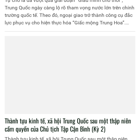
Tự cho là đã vượt qua giai đoạn “Giấu mình chờ thời”,
Trung Quốc ngày càng lộ rõ tham vọng nước lớn trên chính
trường quốc tế. Theo đó, ngoại giao trở thành công cụ đắc
lực phục vụ cho hiện thực hóa “Giấc mộng Trung Hoa”.
Cùng với thời gian, uy tín quốc tế của Trung Quốc phần nào
được nâng cao và tầm ảnh hưởng cũng ngày một lan rộng.
Tuy nhiên, được - mất luôn song hành và dưới một góc
nhìn khác của phương Tây lại cho thấy ngoại giao Trung
Quốc hiện mất nhiều hơn được.
Thành tựu kinh tế, xã hội Trung Quốc sau một thập niên
cầm quyền của Chủ tịch Tập Cận Bình (Kỳ 2)
Thành tựu kinh tế, xã hội Trung Quốc sau một thập niên