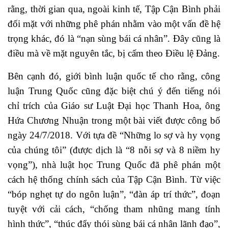
rằng, thời gian qua, ngoài kinh tế, Tập Cận Bình phải
đối mặt với những phê phán nhằm vào một vấn đề hệ
trọng khác, đó là “nạn sùng bái cá nhân”. Đây cũng là
điều mà về mặt nguyên tắc, bị cấm theo Điều lệ Đảng.
Bên cạnh đó, giới bình luận quốc tế cho rằng, công
luận Trung Quốc cũng đặc biệt chú ý đến tiếng nói
chỉ trích của Giáo sư Luật Đại học Thanh Hoa, ông
Hứa Chương Nhuận trong một bài viết được công bố
ngày 24/7/2018. Với tựa đề “Những lo sợ và hy vọng
của chúng tôi” (được dịch là “8 nỗi sợ và 8 niềm hy
vọng”), nhà luật học Trung Quốc đã phê phán một
cách hệ thống chính sách của Tập Cận Bình. Từ việc
“bóp nghẹt tự do ngôn luận”, “đàn áp trí thức”, đoạn
tuyệt với cải cách, “chống tham nhũng mang tính
hình thức”, “thúc đẩy thói sùng bái cá nhân lãnh đạo”,