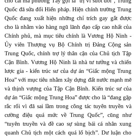
cho cái mà phương Tây gọi là “trị vì suốt đời”, Trung
Quốc đã sửa đổi Hiến pháp. Hiện chính trường Trung
Quốc đang xuất hiện những chỉ trích gay gắt được
cho là nhằm vào hàng ngũ lãnh đạo cấp cao nhất của
Chính phủ, mà mục tiêu chính là Vương Hộ Ninh -
Ủy viên Thượng vụ Bộ Chính trị Đảng Cộng sản
Trung Quốc, chính trợ lý thân cận của Chủ tịch Tập
Cận Bình. Vương Hộ Ninh là nhà tư tưởng và chiến
lược gia - kiến trúc sư của dự án “Giấc mộng Trung
Hoa” với mục tiêu nhằm xây dựng đất nước mạnh mẽ
và thịnh vượng của Tập Cận Bình. Kiến trúc sư của
dự án “Giấc mộng Trung Hoa” được cho là “đang gặp
rắc rối vì đã sai lầm trong công tác tuyên truyền và
cường điệu quá mức về Trung Quốc”, cũng như
“tuyên truyền và đề cao sự sùng bái cá nhân xung
quanh Chủ tịch một cách quá lố bịch”. Dư luận cho