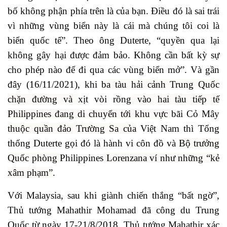
bố không phận phía trên là của bạn. Điều đó là sai trái
vì những vùng biển này là cái mà chúng tôi coi là
biển quốc tế”. Theo ông Duterte, “quyền qua lại
không gây hại được đảm bảo. Không cần bất kỳ sự
cho phép nào để đi qua các vùng biển mở”. Và gần
đây (16/11/2021), khi
ba tàu hải cảnh Trung Quốc
chặn đường và
xịt vòi rồng
vào hai tàu tiếp tế
Philippines đang di chuyển tới khu vực
bãi Cỏ Mây
thuộc quần đảo Trường Sa của
Việt Nam thì Tổng
thống Duterte gọi đó là hành vi côn đồ và
Bộ trưởng
Quốc phòng
Philippines
Lorenzana ví như những “kẻ
xâm phạm”
.
Với Malaysia, sau khi giành chiến thắng “bất ngờ”,
Thủ tướng Mahathir Mohamad đã công du Trung
Quốc từ ngày 17-21/8/2018. Thủ tướng Mahathir xác