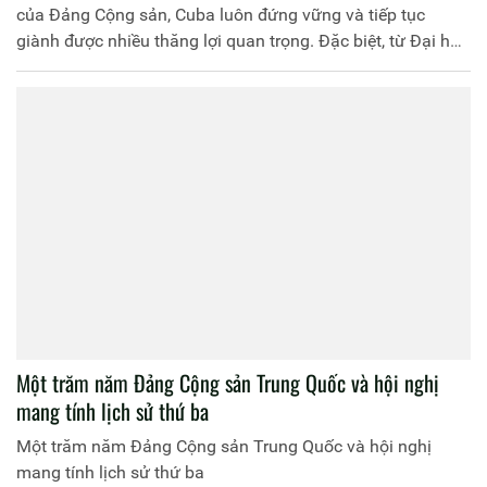
của Đảng Cộng sản, Cuba luôn đứng vững và tiếp tục
giành được nhiều thăng lợi quan trọng. Đặc biệt, từ Đại hội
VI Đảng Cộng sản Cuba đề ra đường lối cập nhật mô hình
kinh tế - xã hội, Đại hội VII, VIII tiếp tục công cuộc đổi mới,
nỗ lực tháo gỡ khó khăn, bảo vệ vững chắc thành quả cách
mạng, ngày càng thể hiện sức sống của chủ nghĩa xã hội
hiện thực.
Một trăm năm Đảng Cộng sản Trung Quốc và hội nghị
mang tính lịch sử thứ ba
Một trăm năm Đảng Cộng sản Trung Quốc và hội nghị
mang tính lịch sử thứ ba