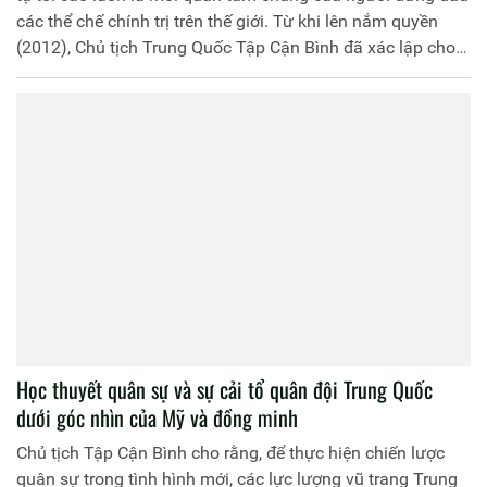
các thể chế chính trị trên thế giới. Từ khi lên nắm quyền
(2012), Chủ tịch Trung Quốc Tập Cận Bình đã xác lập cho
mình được vị thế khá vững chắc không chỉ trong Đảng,
trong nước mà còn mang tầm vóc lịch sử. Những thành
công củng cố quyền lực và xác lập hình ảnh của lãnh tụ tối
cao sau 1 thập niên nắm quyền của Chủ tịch Tập Cận Bình
được dư luận quốc tế đánh giá xoay quanh 3 vấn đề chính.
Học thuyết quân sự và sự cải tổ quân đội Trung Quốc
dưới góc nhìn của Mỹ và đồng minh
Chủ tịch Tập Cận Bình cho rằng, để thực hiện chiến lược
quân sự trong tình hình mới, các lực lượng vũ trang Trung