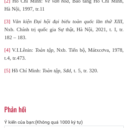
[2]
Hồ Chí Minh:
Về văn hóa,
Bảo tàng Hồ Chí Minh,
Hà Nội, 1997, tr.11
[3]
Văn kiện Đại hội đại biểu toàn quốc lần thứ XIII
,
Nxb. Chính trị quốc gia Sự thật, Hà Nội, 2021, t. I, tr.
182 – 183.
[4]
V.I.Lênin:
Toàn tập
, Nxb. Tiến bộ, Mátxcơva, 1978,
t.4, tr.473.
[5]
Hồ Chí Minh:
Toàn tập, Sđd
, t. 5, tr. 320.
Phản hồi
Ý kiến của bạn:(Không quá 1000 ký tự)