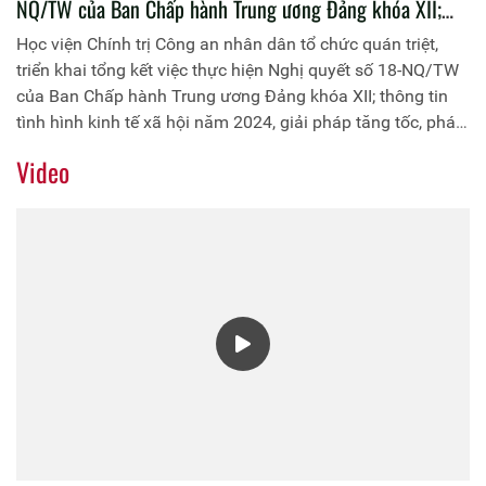
NQ/TW của Ban Chấp hành Trung ương Đảng khóa XII;
thông tin tình hình kinh tế xã hội năm 2024, giải pháp
Học viện Chính trị Công an nhân dân tổ chức quán triệt,
tăng tốc, phát triển kinh tế năm 2025 và tháo gỡ những
triển khai tổng kết việc thực hiện Nghị quyết số 18-NQ/TW
điểm nghẽn, nút thắt về thể chế
của Ban Chấp hành Trung ương Đảng khóa XII; thông tin
tình hình kinh tế xã hội năm 2024, giải pháp tăng tốc, phát
triển kinh tế năm 2025 và tháo gỡ những điểm nghẽn, nút
Video
thắt về thể chế