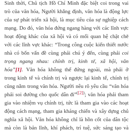
Sinh thời, Chủ tịch Hồ Chí Minh đặc biệt coi trong vai
trò của văn hóa, Người khẳng định, văn hóa là động lực
của sự phát triển xã hội, là mục tiêu của sự nghiệp cách
mạng. Do đó, văn hóa đứng ngang hàng với các lĩnh vực
hoạt động khác của xã hội và có mối quan hệ chặt chẽ
với các lĩnh vực khác: “Trong công cuộc kiến thiết nước
nhà có bốn vấn đề cùng phải chú ý đến, cùng phải
coi
trọng ngang nhau: chính trị, kinh tế, xã hội, văn
hóa”
[1]
.
Văn hóa không thể đứng ngoài, mà phải ở
trong kinh tế và chính trị và ngược lại kinh tế, chính trị
cũng nằm trong văn hóa. Người nêu rõ yêu cầu “văn hóa
(
[2]
)
phải soi đường cho quốc dân đi”
; văn hóa phải tham
gia vào nhiệm vụ chính trị, tức là tham gia vào các hoạt
động cách mạng, tham gia kháng chiến và xây dựng chủ
nghĩa xã hội. Văn hóa không chỉ là hồn cốt của dân tộc
mà còn là bản lĩnh, khí phách, trí tuệ, sức sáng tạo và