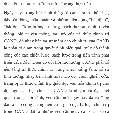
đúc kết từ quá trình “tắm mình” trong thực tiễn.
Ngày nay, trong bối cảnh thế giới cạnh tranh khốc liệt,
đầy bất đồng, mâu thuẫn và những biến động “bất định”,
“bất ổn”, “khó lường”, những thách thức an ninh truyền
thống, phi truyền thống, vai trò của tri thức chính trị
CAND, độ nhạy bén và sự mềm dẻo chính trị của CAND
là nhân tố quan trọng quyết định hiệu quả, mức độ thành
công của các chiến lược, sách lược trong tiến trình phát
triển đất nước. Điều đó đòi hỏi lực lượng CAND phải có
nền tảng tri thức chính trị vững chắc, xứng tầm, có sự
tinh tường, nhạy bén, linh hoạt. Do đó, việc nghiên cứu,
trang bị tri thức chính trị, giáo dục văn hóa chính trị cho
đội ngũ cán bộ, chiến sĩ CAND là nhiệm vụ đặc biệt
quan trọng. Bối cảnh, yêu cầu mới ngày nay đã và đang
đặt ra cho công tác nghiên cứu, giáo dục lý luận chính trị
trong CAND đặt ra những yêu cầu ngày càng cao kể cả