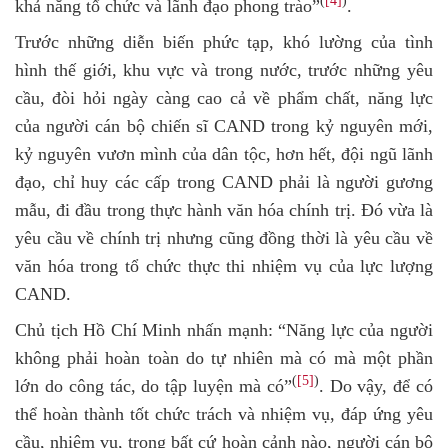
(
[4]
)
khả năng tổ chức và lãnh đạo phong trào”
.
Trước những diễn biến phức tạp, khó lường của tình
hình thế giới, khu vực và trong nước, trước những yêu
cầu, đòi hỏi ngày càng cao cả về phẩm chất, năng lực
của người cán bộ chiến sĩ CAND trong kỷ nguyên mới,
kỷ nguyên vươn mình của dân tộc, hơn hết, đội ngũ lãnh
đạo, chỉ huy các cấp trong CAND phải là người gương
mẫu, đi đầu trong thực hành văn hóa chính trị. Đó vừa là
yêu cầu về chính trị nhưng cũng đồng thời là yêu cầu về
văn hóa trong tổ chức thực thi nhiệm vụ của lực lượng
CAND.
Chủ tịch Hồ Chí Minh nhấn mạnh: “Năng lực của người
không phải hoàn toàn do tự nhiên mà có mà một phần
(
[5]
)
lớn do công tác, do tập luyện mà có”
. Do vậy, để có
thể hoàn thành tốt chức trách và nhiệm vụ, đáp ứng yêu
cầu, nhiệm vụ, trong bất cứ hoàn cảnh nào, người cán bộ