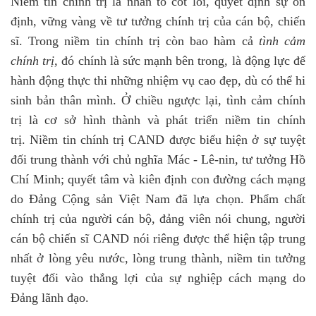
Niềm tin chính trị là nhân tố cốt lõi, quyết định sự ổn
định, vững vàng về tư tưởng chính trị của cán bộ, chiến
sĩ. Trong niềm tin chính trị còn bao hàm cả
tình cảm
chính trị,
đó chính là sức mạnh bên trong, là động lực để
hành động thực thi những nhiệm vụ cao đẹp, dù có thể hi
sinh bản thân mình. Ở chiều ngược lại, tình cảm chính
trị là cơ sở hình thành và phát triển niềm tin chính
trị. Niềm tin chính trị CAND được biểu hiện ở sự tuyệt
đối trung thành với chủ nghĩa Mác - Lê-nin, tư tưởng Hồ
Chí Minh; quyết tâm và kiên định con đường cách mạng
do Đảng Cộng sản Việt Nam đã lựa chọn. Phẩm chất
chính trị của người cán bộ, đảng viên nói chung, người
cán bộ chiến sĩ CAND nói riêng được thể hiện tập trung
nhất ở lòng yêu nước, lòng trung thành, niềm tin tưởng
tuyệt đối vào thắng lợi của sự nghiệp cách mạng do
Đảng lãnh đạo.