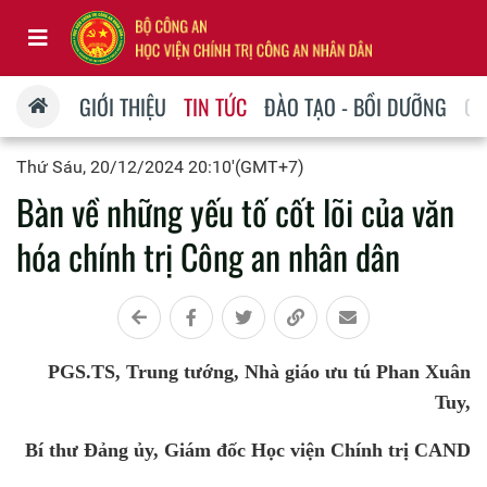
GIỚI THIỆU
TIN TỨC
ĐÀO TẠO - BỒI DƯỠNG
QU
Thứ Sáu, 20/12/2024 20:10'(GMT+7)
Bàn về những yếu tố cốt lõi của văn
hóa chính trị Công an nhân dân
PGS.TS, Trung tướng, Nhà giáo ưu tú Phan Xuân
Tuy,
Bí thư Đảng ủy, Giám đốc Học viện Chính trị CAND