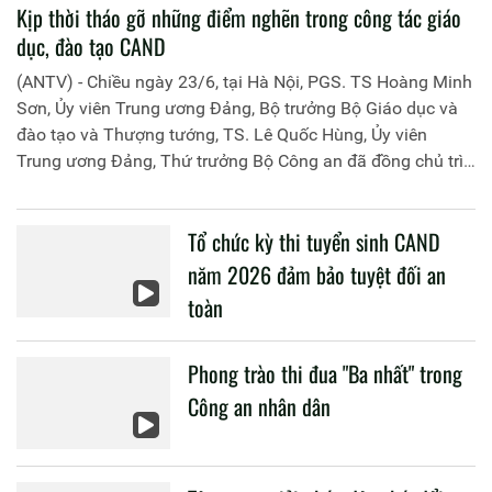
Kịp thời tháo gỡ những điểm nghẽn trong công tác giáo
dục, đào tạo CAND
(ANTV) - Chiều ngày 23/6, tại Hà Nội, PGS. TS Hoàng Minh
Sơn, Ủy viên Trung ương Đảng, Bộ trưởng Bộ Giáo dục và
đào tạo và Thượng tướng, TS. Lê Quốc Hùng, Ủy viên
Trung ương Đảng, Thứ trưởng Bộ Công an đã đồng chủ trì
buổi làm việc với các đơn vị của 2 Bộ về một số nội dung
liên quan đến công tác giáo dục và đào tạo của lực lượng
Tổ chức kỳ thi tuyển sinh CAND
CAND.
năm 2026 đảm bảo tuyệt đối an
toàn
Phong trào thi đua "Ba nhất" trong
Công an nhân dân