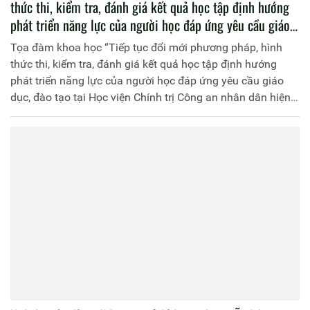
thức thi, kiểm tra, đánh giá kết quả học tập định hướng
phát triển năng lực của người học đáp ứng yêu cầu giáo
dục, đào tạo tại Học viện Chính trị Công an nhân dân
Tọa đàm khoa học “Tiếp tục đổi mới phương pháp, hình
hiện nay”
thức thi, kiểm tra, đánh giá kết quả học tập định hướng
phát triển năng lực của người học đáp ứng yêu cầu giáo
dục, đào tạo tại Học viện Chính trị Công an nhân dân hiện
nay”