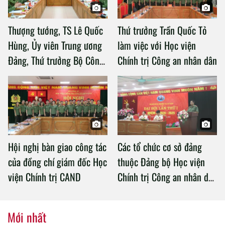
Thượng tướng, TS Lê Quốc
Thứ trưởng Trần Quốc Tỏ
Hùng, Ủy viên Trung ương
làm việc với Học viện
Đảng, Thứ trưởng Bộ Công
Chính trị Công an nhân dân
an làm việc với Học viện
Chính trị Công an nhân dân
Hội nghị bàn giao công tác
Các tổ chức cơ sở đảng
của đồng chí giám đốc Học
thuộc Đảng bộ Học viện
viện Chính trị CAND
Chính trị Công an nhân dân
tổ chức thành công Đại hội
nhiệm kỳ 2020 – 2025
Mới nhất