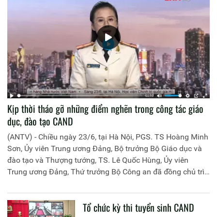
Kịp thời tháo gỡ những điểm nghẽn trong công tác giáo
dục, đào tạo CAND
(ANTV) - Chiều ngày 23/6, tại Hà Nội, PGS. TS Hoàng Minh
Sơn, Ủy viên Trung ương Đảng, Bộ trưởng Bộ Giáo dục và
đào tạo và Thượng tướng, TS. Lê Quốc Hùng, Ủy viên
Trung ương Đảng, Thứ trưởng Bộ Công an đã đồng chủ trì
buổi làm việc với các đơn vị của 2 Bộ về một số nội dung
liên quan đến công tác giáo dục và đào tạo của lực lượng
Tổ chức kỳ thi tuyển sinh CAND
CAND.