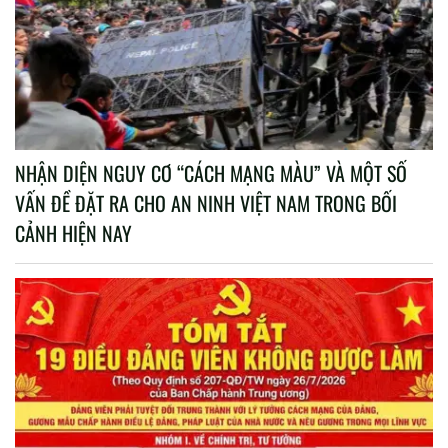
NHẬN DIỆN NGUY CƠ “CÁCH MẠNG MÀU” VÀ MỘT SỐ
VẤN ĐỀ ĐẶT RA CHO AN NINH VIỆT NAM TRONG BỐI
CẢNH HIỆN NAY