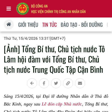
GIỚI THIỆU
TIN TỨC
ĐÀO TẠO - BỒI DƯỠNG
QU
Thứ Tư, 15/4/2026 13:31'(GMT+7)
[Ảnh] Tổng Bí thư, Chủ tịch nước Tô
Lâm hội đàm với Tổng Bí thư, Chủ
tịch nước Trung Quốc Tập Cận Bình
Sáng 15/4/2026, tại Đại lễ đường Nhân dân ở Thủ đô
Bắc Kinh, ngay sau
Lễ đón cấp Nhà nước
, Tổng Bí thư,
Chủ tịch nước Tô Lâm dẫn đầu Đoàn đại biểu cấp cao