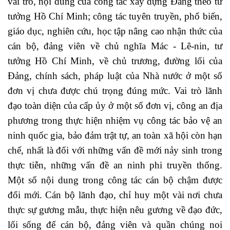
vai trò, nội dung của công tác xây dựng Đảng theo tư
tưởng Hồ Chí Minh; công tác tuyên truyền, phổ biến,
giáo dục, nghiên cứu, học tập nâng cao nhận thức của
cán bộ, đảng viên về chủ nghĩa Mác - Lê-nin, tư
tưởng Hồ Chí Minh, về chủ trương, đường lối của
Đảng, chính sách, pháp luật của Nhà nước ở một số
đơn vị chưa được chú trọng đúng mức. Vai trò lãnh
đạo toàn diện của cấp ủy ở một số đơn vị, công an địa
phương trong thực hiện nhiệm vụ công tác bảo vệ an
ninh quốc gia, bảo đảm trật tự, an toàn xã hội còn hạn
chế, nhất là đối với những vấn đề mới nảy sinh trong
thực tiễn, những vấn đề an ninh phi truyền thống.
Một số nội dung trong công tác cán bộ chậm được
đổi mới. Cán bộ lãnh đạo, chỉ huy một vài nơi chưa
thực sự gương mẫu, thực hiện nêu gương về đạo đức,
lối sống để cán bộ, đảng viên và quần chúng noi