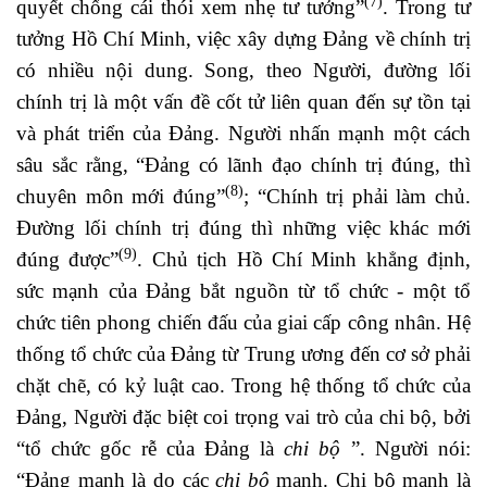
(7)
quyết chống cái thói xem nhẹ tư tưởng”
. Trong tư
tưởng Hồ Chí Minh, việc xây dựng Đảng về chính trị
có nhiều nội dung. Song, theo Người, đường lối
chính trị là một vấn đề cốt tử liên quan đến sự tồn tại
và phát triển của Đảng. Người nhấn mạnh một cách
sâu sắc rằng, “Đảng có lãnh đạo chính trị đúng, thì
(8)
chuyên môn mới đúng”
; “Chính trị phải làm chủ.
Đường lối chính trị đúng thì những việc khác mới
(9)
đúng được”
. Chủ tịch Hồ Chí Minh khẳng định,
sức mạnh của Đảng bắt nguồn từ tổ chức - một tổ
chức tiên phong chiến đấu của giai cấp công nhân. Hệ
thống tổ chức của Đảng từ Trung ương đến cơ sở phải
chặt chẽ, có kỷ luật cao. Trong hệ thống tổ chức của
Đảng, Người đặc biệt coi trọng vai trò của chi bộ, bởi
“tổ chức gốc rễ của Đảng là
chi bộ
”. Người nói:
“Đảng mạnh là do các
chi bộ
mạnh. Chi bộ mạnh là