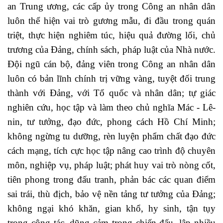
an Trung ương, các cấp ủy trong Công an nhân dân
luôn thể hiện vai trò gương mẫu, đi đầu trong quán
triệt, thực hiện nghiêm túc, hiệu quả đường lối, chủ
trương của Đảng, chính sách, pháp luật của Nhà nước.
Đội ngũ cán bộ, đảng viên trong Công an nhân dân
luôn có bản lĩnh chính trị vững vàng, tuyệt đối trung
thành với Đảng, với Tổ quốc và nhân dân; tự giác
nghiên cứu, học tập và làm theo chủ nghĩa Mác - Lê-
nin, tư tưởng, đạo đức, phong cách Hồ Chí Minh;
không ngừng tu dưỡng, rèn luyện phẩm chất đạo đức
cách mạng, tích cực học tập nâng cao trình độ chuyên
môn, nghiệp vụ, pháp luật; phát huy vai trò nòng cốt,
tiên phong trong đấu tranh, phản bác các quan điểm
sai trái, thù địch, bảo vệ nền tảng tư tưởng của Đảng;
không ngại khó khăn, gian khổ, hy sinh, tận tụy
trong công tác, dũng cảm trong chiến đấu, lập nhiều