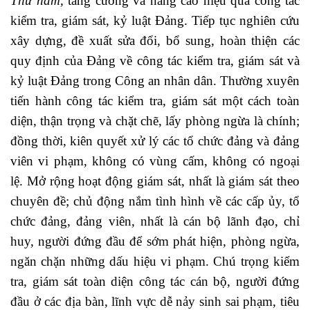
Thứ năm,
tăng cường và nâng cao
hiệu quả công tác
kiểm tra, giám sát, kỷ luật Đảng. Tiếp tục nghiên cứu
xây dựng, đề xuất sửa đổi, bổ sung, hoàn thiện các
quy định của Đảng về công tác kiểm tra, giám sát và
kỷ luật Đảng trong Công an nhân dân. Thường xuyên
tiến hành công tác kiểm tra, giám sát một cách toàn
diện, thận trọng và chặt chẽ, lấy phòng ngừa là chính;
đồng thời, kiên quyết xử lý các tổ chức đảng và đảng
viên vi phạm, không có vùng cấm, không có ngoại
lệ. Mở rộng hoạt động giám sát, nhất là giám sát theo
chuyên đề; chủ động nắm tình hình về các cấp ủy, tổ
chức đảng, đảng viên, nhất là cán bộ lãnh đạo, chỉ
huy, người đứng đầu để sớm phát hiện, phòng ngừa,
ngăn chặn những dấu hiệu vi phạm. Chú trọng kiểm
tra, giám sát toàn diện công tác cán bộ, người đứng
đầu ở các địa bàn, lĩnh vực dễ nảy sinh sai phạm, tiêu