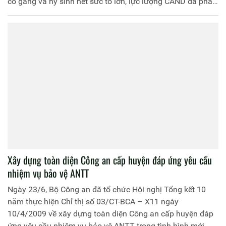
cố gắng và hy sinh hết sức to lớn, lực lượng CAND đã phát
huy truyền thống anh hùng, mưu trí, dũng cảm, đoàn kết,
thống nhất, năng động, sáng tạo, với quyết tâm chính trị
cao, thực hiện thắng lợi nhiệm vụ bảo vệ ANTT...
Xây dựng toàn diện Công an cấp huyện đáp ứng yêu cầu
nhiệm vụ bảo vệ ANTT
Ngày 23/6, Bộ Công an đã tổ chức Hội nghị Tổng kết 10
năm thực hiện Chỉ thị số 03/CT-BCA – X11 ngày
10/4/2009 về xây dựng toàn diện Công an cấp huyện đáp
ứng yêu cầu nhiệm vụ bảo vệ ANTT trong tình hình mới.