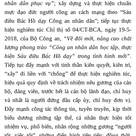
nhân dân phục vụ”
; xây dựng và thực hiện chuẩn
mực đạo đức người công an cách mạng theo “Sáu
điều Bác Hồ dạy Công an nhân dân”; tiếp tục thực
hiện nghiêm túc Chỉ thị số 04/CT-BCA, ngày 19-5-
2018, của Bộ Công an,
“Về đổi mới, nâng cao chất
lượng phong trào “Công an nhân dân học tập, thực
hiện Sáu điều Bác Hồ dạy” trong tình hình mới”
.
Tiếp tục đẩy mạnh với tinh thần kiên quyết, kiên trì,
“xây” đi liền với “chống” để thực hiện nghiêm túc,
hiệu quả quy định về trách nhiệm nêu gương của cán
bộ, đảng viên, trước hết là cán bộ lãnh đạo, chỉ huy
và nhất là người đứng đầu cấp ủy, chỉ huy đơn vị.
Đẩy mạnh công tác thông tin, tuyên truyền, kịp thời
biểu dương những tập thể, cá nhân thực hiện tốt
nhiệm vụ, phổ biến, nhân rộng những gương “người
tốt, việc tốt”, những điển hình tiên tiến; đồng thời,