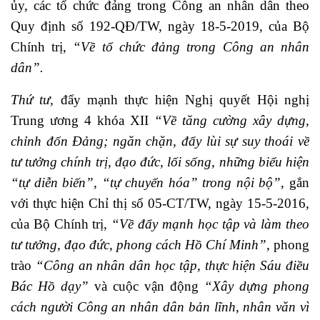
ủy, các tổ chức đảng trong Công an nhân dân theo
Quy định số 192-QĐ/TW, ngày 18-5-2019, của Bộ
Chính trị,
“Về tổ chức đảng trong Công an nhân
dân”.
Thứ tư,
đẩy mạnh thực hiện Nghị quyết Hội nghị
Trung ương 4 khóa XII
“Về tăng cường xây dựng,
chỉnh đốn Đảng; ngăn chặn, đẩy lùi sự suy thoái về
tư tưởng chính trị, đạo đức, lối sống, những biểu hiện
“tự diễn biến”, “tự chuyển hóa” trong nội bộ”
, gắn
với thực hiện Chỉ thị số 05-CT/TW, ngày 15-5-2016,
của Bộ Chính trị,
“Về đẩy mạnh học tập và làm theo
tư tưởng, đạo đức, phong cách Hồ Chí Minh”
, phong
trào
“Công an nhân dân học tập, thực hiện Sáu điều
Bác Hồ dạy”
và cuộc vận động
“Xây dựng phong
cách người Công an nhân dân bản lĩnh, nhân văn vì