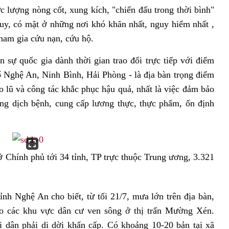
ực lượng nòng cốt, xung kích, "chiến đấu trong thời bình"
y, có mặt ở những nơi khó khăn nhất, nguy hiểm nhất ,
tham gia cứu nạn, cứu hộ.
 sự quốc gia dành thời gian trao đổi trực tiếp với điểm
hố Nghệ An, Ninh Bình, Hải Phòng - là địa bàn trọng điểm
o lũ và công tác khắc phục hậu quả, nhất là việc đảm bảo
hống dịch bệnh, cung cấp lương thực, thực phẩm, ổn định
sở Chính phủ tới 34 tỉnh, TP trực thuộc Trung ương, 3.321
nh Nghệ An cho biết, từ tối 21/7, mưa lớn trên địa bàn,
 các khu vực dân cư ven sông ở thị trấn Mường Xén.
 dân phải di dời khẩn cấp. Có khoảng 10-20 bản tại xã