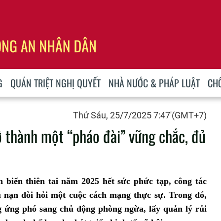
G
QUÁN TRIỆT NGHỊ QUYẾT
NHÀ NƯỚC & PHÁP LUẬT
CH
Thứ Sáu, 25/7/2025 7:47'(GMT+7)
ở thành một “pháo đài” vững chắc, đủ
biến thiên tai năm 2025 hết sức phức tạp, công tác
u nạn đòi hỏi một cuộc cách mạng thực sự. Trong đó,
ng ứng phó sang chủ động phòng ngừa, lấy quản lý rủi