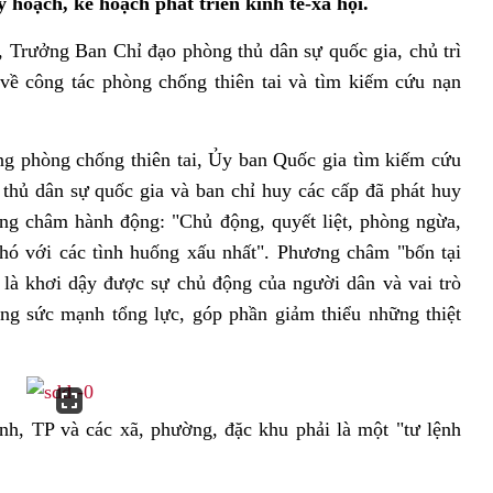
y hoạch, kế hoạch phát triển kinh tế-xã hội.
Trưởng Ban Chỉ đạo phòng thủ dân sự quốc gia, chủ trì
về công tác phòng chống thiên tai và tìm kiếm cứu nạn
g phòng chống thiên tai, Ủy ban Quốc gia tìm kiếm cứu
thủ dân sự quốc gia và ban chỉ huy các cấp đã phát huy
ương châm hành động: "Chủ động, quyết liệt, phòng ngừa,
hó với các tình huống xấu nhất". Phương châm "bốn tại
 là khơi dậy được sự chủ động của người dân và vai trò
ng sức mạnh tổng lực, góp phần giảm thiểu những thiệt
h, TP và các xã, phường, đặc khu phải là một "tư lệnh