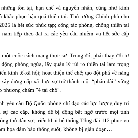
những tồn tại, hạn chế và nguyên nhân, cũng như kinh
à khắc phục hậu quả thiên tai. Thủ tướng Chính phủ cho
 2025 là hết sức phức tạp; công tác phòng, chống thiên tai
năm tiếp theo đặt ra các yêu cầu nhiệm vụ hết sức cấp
 một cuộc cách mạng thực sự. Trong đó, phải thay đổi tư
động phòng ngừa, lấy quản lý rủi ro thiên tai làm trọng
ển kinh tế-xã hội; hoạt thiện thể chế; tạo đột phá về năng
ở, xây dựng cấp xã thực sự trở thành một “pháo đài” vững
eo phương châm "4 tại chỗ".
h yêu cầu Bộ Quốc phòng chỉ đạo các lực lượng duy trì
 sự các cấp, không để bị động bất ngờ trước mọi tình
òng thủ dân sự; triển khai hệ thống Tổng đài 112 phục vụ
thảm họa đảm bảo thông suốt, không bị gián đoạn…