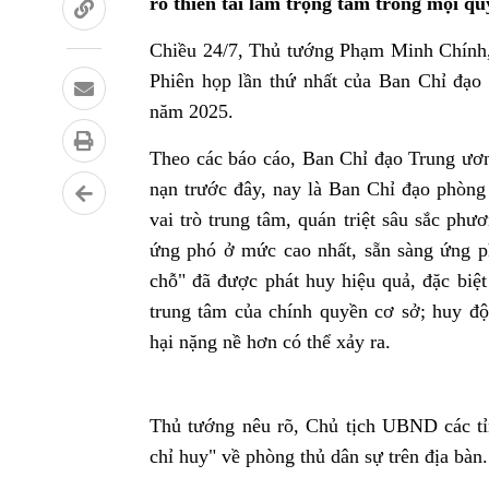
ro thiên tai làm trọng tâm trong mọi qu
Chiều 24/7, Thủ tướng Phạm Minh Chính, 
Phiên họp lần thứ nhất của Ban Chỉ đạo 
năm 2025.
Theo các báo cáo, Ban Chỉ đạo Trung ươn
nạn trước đây, nay là Ban Chỉ đạo phòng 
vai trò trung tâm, quán triệt sâu sắc ph
ứng phó ở mức cao nhất, sẵn sàng ứng p
chỗ" đã được phát huy hiệu quả, đặc biệt
trung tâm của chính quyền cơ sở; huy độ
hại nặng nề hơn có thể xảy ra.
Thủ tướng nêu rõ, Chủ tịch UBND các tỉn
chỉ huy" về phòng thủ dân sự trên địa bàn.