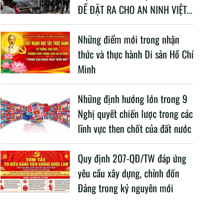
ĐỀ ĐẶT RA CHO AN NINH VIỆT
NAM TRONG BỐI CẢNH HIỆN
NAY
Những điểm mới trong nhận
thức và thực hành Di sản Hồ Chí
Minh
Những định hướng lớn trong 9
Nghị quyết chiến lược trong các
lĩnh vực then chốt của đất nước
Quy định 207-QĐ/TW đáp ứng
yêu cầu xây dựng, chỉnh đốn
Đảng trong kỷ nguyên mới