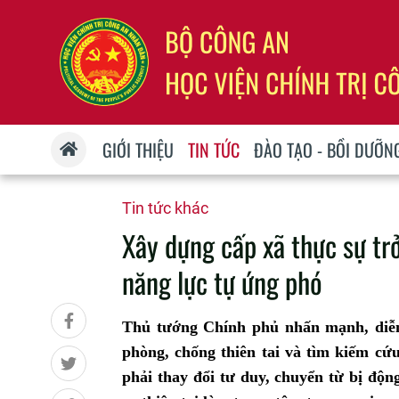
GIỚI THIỆU
TIN TỨC
ĐÀO TẠO - BỒI DƯỠN
Tin tức khác
Xây dựng cấp xã thực sự tr
năng lực tự ứng phó
Thủ tướng Chính phủ nhấn mạnh, diễn 
phòng, chống thiên tai và tìm kiếm cứ
phải thay đổi tư duy, chuyển từ bị độ