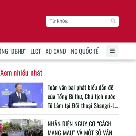
ỐNG "DBHB"
LLCT - XD CAND
NC QUỐC TẾ
Xem nhiều nhất
Toàn văn bài phát biểu dẫn đề
của Tổng Bí thư, Chủ tịch nước
Tô Lâm tại Đối thoại Shangri-La
lần thứ 23
NHẬN DIỆN NGUY CƠ “CÁCH
MẠNG MÀU” VÀ MỘT SỐ VẤN