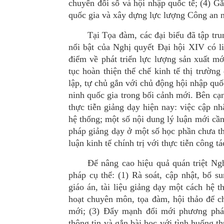
chuyển đổi số và hội nhậ
p qu
ốc tế; (4) G
quốc gia và xây dựng lực lượng Công an n
Tại Tọa đàm, các đại biểu đã tập tru
nổi bật của Nghị quyết Đại hội XIV có li
điểm về phát triển lực lượng sản xuất mớ
tục hoàn thiện thể chế kinh tế thị trườn
lập, tự chủ gắn vớ
i ch
ủ động hội nhậ
p qu
ố
ninh quốc gia trong bố
i c
ảnh mới. Bên cạn
thực tiễn giảng dạy hiện nay: việc cập n
hệ thống; một số nội dung lý luận mớ
i c
ần
pháp giảng dạy ở một số học phần chưa th
luận kinh tế chính trị với thực tiễn công 
Để nâng cao hiệ
u qu
ả
qu
án triệt Ng
pháp cụ thể: (1) Rà soá
t, c
ập nhật, bổ s
giáo án, tài liệu giảng dạy một cách hệ 
hoạt chuyên môn, tọa đàm, hội thảo để ch
m
ới; (3) Đẩy mạnh đổi mới phương phá
thông tin và gắn bài học với tình huống 