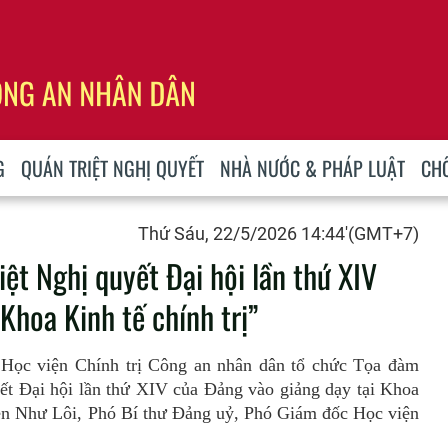
G
QUÁN TRIỆT NGHỊ QUYẾT
NHÀ NƯỚC & PHÁP LUẬT
CH
Thứ Sáu, 22/5/2026 14:44'(GMT+7)
ệt Nghị quyết Đại hội lần thứ XIV
Khoa Kinh tế chính trị”
, Học viện Chính trị Công an nhân dân tổ chức Tọa đàm
yết Đại hội lần thứ XIV của Đảng và
o gi
ảng dạy tại Khoa
n Như Lôi, Phó Bí thư Đảng uỷ, Phó Giám đốc Học viện