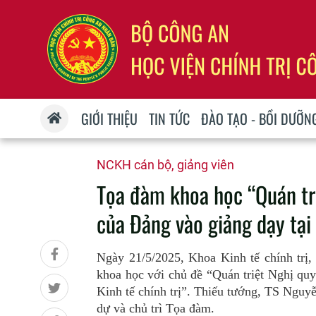
GIỚI THIỆU
TIN TỨC
ĐÀO TẠO - BỒI DƯỠN
NCKH cán bộ, giảng viên
Tọa đàm khoa học “Quán tri
của Đảng vào giảng dạy tại 
Ngà
y 21/5
/202
5
, Khoa Kinh tế chính trị
khoa học vớ
i ch
ủ đề “Quán triệt Nghị qu
Kinh tế chính trị”
. Thiếu
tướng, TS Nguyễ
dự và chủ trì Tọa đàm.