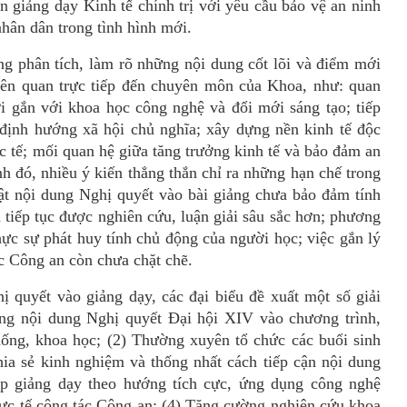
ắn giảng dạy
K
inh tế chính trị với yêu cầu bảo vệ an ninh
hân dân trong tình hình mới.
ng phân tích, làm rõ những nội dung cốt l
õ
i và điểm mới
ên quan trực tiếp đến
chuyên môn của Khoa
, như: quan
i gắn với khoa học công nghệ và đổi mới sáng tạo; tiếp
g định hướng xã hộ
i ch
ủ nghĩa; xây dựng nền kinh tế độc
c tế; mối quan hệ giữa tăng trưởng kinh tế và bảo đảm an
h đó, nhiều ý kiến thẳng thắn chỉ ra những hạn chế trong
hật nội dung Nghị quyết vào bài giảng chưa bảo đảm tính
 tiếp tục được nghiên cứu, luận giải sâu sắc hơn; phương
ực sự phát huy tính chủ động của người học; việc gắn lý
tác Công an còn chư
a ch
ặt chẽ.
hị quyết và
o gi
ảng dạy, các đại biểu đề xuất một số giải
ung nội dung Nghị quyết Đại hội XIV và
o ch
ương trình,
thống, khoa học; (2) Thường xuyên tổ chức các buổi sinh
ia sẻ kinh nghiệm và thống nhất cách tiếp cận nộ
i dung
p giảng dạy theo hướng tích cực, ứng dụng công nghệ
thực tế công tác Công an; (4) Tăng cường nghiên cứu khoa