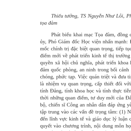
Thiếu
tướng, TS Nguyễn Như Lôi,
P
tọa đàm
Phát biểu khai mạc Tọa đàm, đồng 
ủy,
Phó Giám đốc Học viện
nhấn mạnh: Đ
mốc chính trị đặc biệt quan trọng, tiếp 
điểm mới về phát triển kinh tế thị trườn
quyền xã hộ
i ch
ủ nghĩa, phát triển khoa
đả
m qu
ốc phòng, an ninh trong bố
i c
ảnh 
chóng, phức tạp. Việc quán triệt và đưa 
l
à nhiệm vụ quan trọng, cấp thiết đối v
tính Đảng, tính khoa học và tính thực tiễ
thời những quan điểm, tư duy mớ
i c
ủa Đả
bộ
, chi
ến sĩ Công an nhân dân đáp ứng y
tập trung và
o c
ác vấn đề trọng tâm: (1) 
đến lĩnh vực kinh tế và giá
o d
ục lý luận 
quyết và
o ch
ương trình, nộ
i dung m
ôn họ