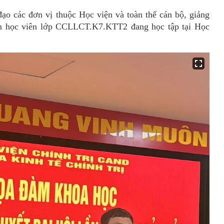
đạ
o c
ác đơn vị thuộc Học viện và toàn thể cán bộ, giảng
n học viên lớp
CCLLCT.K7.KTT2
đang học tập tại Học