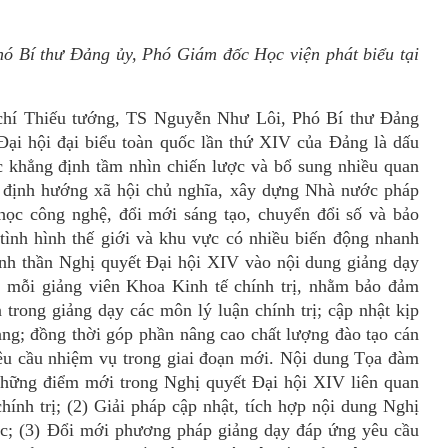
hó Bí thư Đảng ủy,
Phó Giám đốc Học viện
phát biểu tại
chí
Thiếu
tướng, TS Nguyễn Như Lôi,
Phó Bí thư Đảng
ại hội đại biểu toà
n qu
ốc lần thứ XIV của Đảng là dấu
tục khẳng định tầm nhìn chiến lược và bổ sung nhiều quan
g định hướng xã hộ
i ch
ủ nghĩa, xây dựng Nhà nước pháp
 học công nghệ, đổi mới sáng tạo, chuyển đổi số và bảo
tình hình thế giới và khu vực có nhiều biến động nhanh
tinh thần Nghị quyết Đại hội XIV vào nội dung giảng dạ
y
ới mỗi giảng viên Khoa Kinh tế chính trị, nhằm bảo đảm
n trong giảng dạy các môn lý luận chính trị; cập nhật kịp
ng; đồng thời góp phần nâng cao chất lượng đào tạ
o c
án
êu cầu nhiệm vụ trong giai đoạn mới. Nội dung Tọa đàm
Những điểm mới trong Nghị quyết Đại hội XIV liên quan
chính trị; (2) Giải pháp cập nhật, tích hợp nội dung Nghị
c; (3) Đổi mới phương pháp giảng dạy đáp ứng yêu cầu