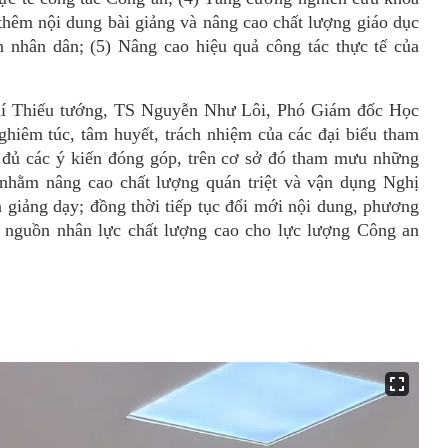
 thêm nộ
i dung b
ài giảng và nâng cao chất lượng giá
o d
ục
an nhân dân
; (5) Nâng cao hiệu quả công tác thực tế của
hí
Thiếu
tướng, TS Nguyễn Như Lôi, Phó Giám đốc Học
ghiêm túc, tâm huyết, trách nhiệ
m c
ủa các đại biểu tham
 đủ các ý kiến đóng góp, trên cơ sở đó tham mưu những
 nhằm nâng cao chất lượng quán triệt và vận dụng Nghị
 giảng dạy; đồng thời tiếp tục đổi mới nội dung, phương
o nguồn nhân lực chất lượng cao cho lực lượng Công an