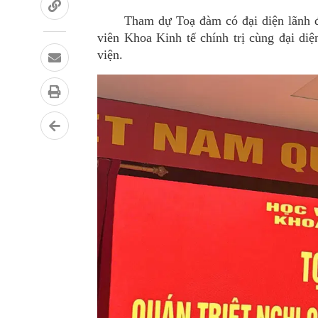
Tham dự Toạ
đàm
có đạ
i di
ện l
ã
nh 
viên Khoa Kinh tế chính trị c
ù
ng đạ
i di
ệ
viện.