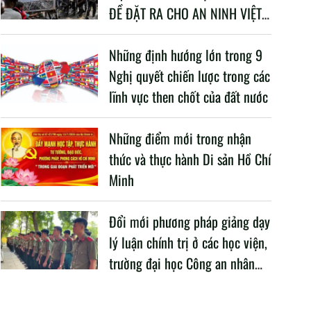
ĐỀ ĐẶT RA CHO AN NINH VIỆT
NAM TRONG BỐI CẢNH HIỆN
NAY
Những định hướng lớn trong 9
Nghị quyết chiến lược trong các
lĩnh vực then chốt của đất nước
Những điểm mới trong nhận
thức và thực hành Di sản Hồ Chí
Minh
Đổi mới phương pháp giảng dạy
lý luận chính trị ở các học viện,
trường đại học Công an nhân
dân trong Cách mạng công
nghiệp lần thứ tư