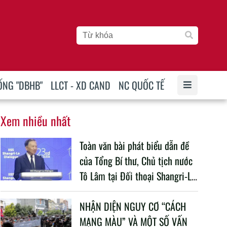
ỐNG "DBHB"
LLCT - XD CAND
NC QUỐC TẾ
Xem nhiều nhất
Toàn văn bài phát biểu dẫn đề
của Tổng Bí thư, Chủ tịch nước
Tô Lâm tại Đối thoại Shangri-La
lần thứ 23
NHẬN DIỆN NGUY CƠ “CÁCH
MẠNG MÀU” VÀ MỘT SỐ VẤN