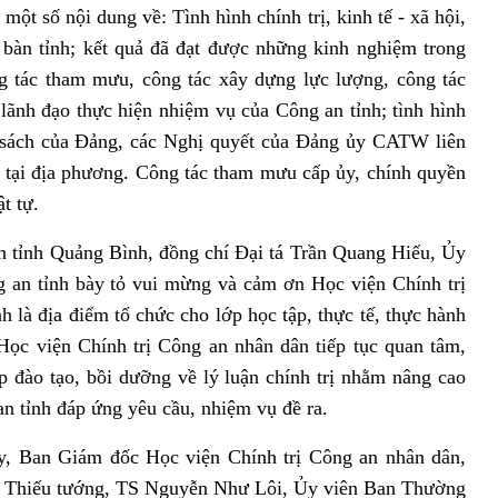
 một số nội dung về: Tình hình chính trị, kinh tế - xã hội,
a bàn tỉnh; kết quả đã đạt được
những kinh nghiệm trong
g tác tham mưu, công tác xây dựng lực lượng, công tác
 lãnh đạo thực hiện nhiệm vụ của Công an tỉnh; tình hình
nh sách của Đảng, các Nghị quyết của Đảng ủy CATW liên
ự tại địa phương. Công tác tham mưu cấp ủy, chính quyền
t tự.
 tỉnh Quảng Bình, đồng chí Đại tá Trần Quang Hiếu, Ủy
an tỉnh bày tỏ vui mừng và cảm ơn Học viện Chính trị
 là địa điểm tổ chức cho lớp học tập, thực tế, thực hành
Học viện Chính trị Công an nhân dân tiếp tục quan tâm,
p đào tạo, bồi dưỡng về lý luận chính trị nhằm nâng cao
an tỉnh đáp ứng yêu cầu, nhiệm vụ đề ra.
ủy, Ban Giám đốc Học viện Chính trị Công an nhân dân,
í Thiếu tướng, TS Nguyễn Như Lôi, Ủy viên Ban Thường