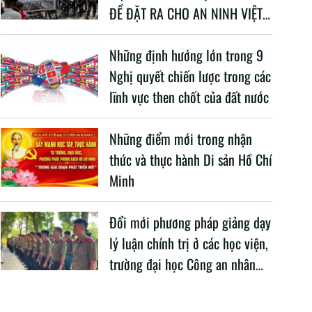
ĐỀ ĐẶT RA CHO AN NINH VIỆT
NAM TRONG BỐI CẢNH HIỆN
NAY
Những định hướng lớn trong 9
Nghị quyết chiến lược trong các
lĩnh vực then chốt của đất nước
Những điểm mới trong nhận
thức và thực hành Di sản Hồ Chí
Minh
Đổi mới phương pháp giảng dạy
lý luận chính trị ở các học viện,
trường đại học Công an nhân
dân trong Cách mạng công
nghiệp lần thứ tư