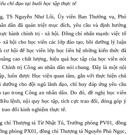
ểu chỉ đạo tại buổi học tập thực tế
ng, TS Nguyễn Như Lôi, Ủy viên Ban Thường vụ, Phó
hân dân
đã quán triệt mục đích, yêu cầu và định hướng
hực hành chính trị - xã hội. Đồng chí nhấn mạnh: việc tổ
 - xã hội cho học viên các lớp đào tạo, bồi dưỡng lý luận
là cơ hội để học viên lớp học liên hệ những kiến thức đã
nâng cao chất lượng, hiệu quả học tập của học viên nói
n Chính trị Công an nhân dân nói chung. Đây là một nội
ập, luôn được Học viện quan tâm, gắn với thực hiện chủ
i dưỡng cho đội ngũ lãnh đạo, chỉ huy đáp ứng yêu cầu
o tạo trong Công an nhân dân. Do đó, đề nghị học viên
iều lệnh, nội quy học tập, tích cực trao đổi, đóng góp ý
 trao đổi kinh nghiệm thực tế.
ng chí Thượng tá Từ Nhật Tú, Trưởng phòng PV01, đồng
ưởng phòng PX01, đồng chí Thượng tá Nguyễn Phú Ngọc,