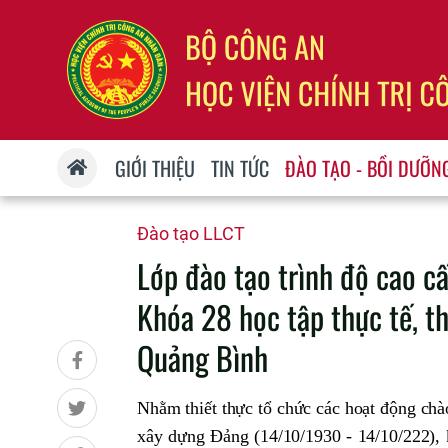
GIỚI THIỆU
TIN TỨC
ĐÀO TẠO - BỒI DƯỠN
Đào tạo LLCT
Lớp đào tạo trình độ cao cấp
Khóa 28 học tập thực tế, thự
Quảng Bình
Nhằm thiết thực tổ chức các hoạt động ch
xây dựng Đảng (14/10/1930 - 14/10/222),